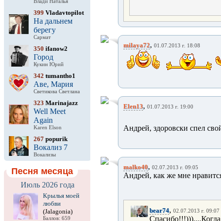
Влади Наталья
399
Vladavtopilot
На дальнем
берегу
Сармат
,
milaya72
01.07.2013 г. 18:08
350
ifanow2
Город
Кукин Юрий
342
tumantho1
Аве, Мария
Светикова Светлана
323
Marinajazz
,
Elen13
01.07.2013 г. 19:00
Well Meet
Again
Андрей, здоровски спел сво
Karen Elson
267
popurik
Вокализ 7
Вокализы
,
malko40
02.07.2013 г. 09:05
Песня месяца
Андрей, как же мне нравится
Июль 2026 года
Крылья моей
любви
,
bear74
(Jalagonia)
02.07.2013 г. 09:07
Спасибо!!!)))....Когд
Баллов: 659