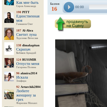
Как мне быть
Баллов:
Серов Александр
00:00
16
190
PITT
Единственная
моя
Газманов Олег
187
Al-Abra
Светит луна
Хурсенко Вячеслав
138
dimakapitan
Скрипач
Кобяков Аркадий
124
RUSSMIR
Отпусти меня
Гагарина Полина
96
akmira2814
Искала
Земфира
92
Arturchik2804
Любите
женщину за
грех
Фирюлин Михаил