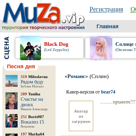
Регистрация
О
Главная
Black Dog
Солнце 
(Led Zeppelin)
(Овсиенко Т
Песня дня
«
Романс
» (Сплин)
319
Miloslavna
Рядом буду
Бублик Михаил
Кавер-версия от
bear74
289
Yanika
Счастье на
........привет
двоих
Иванов Александр
251
Boris907
Вокализ 15
Вокализы
197
Marka64