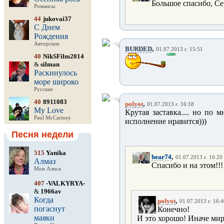
Большое спасибо, Сер
Романсы
44
jukovai37
С Днем
Рождения
Авторские
,
BURDED
01.07.2013 г. 15:51
40
NikSFilm2014
&
silman
Раскинулось
море широко
Русские
40
8911083
,
polyot
01.07.2013 г. 16:18
My Love
Крутая заставка.... но по мн
Paul McCartney
исполнение нравится)))
Песня недели
515
Yanika
,
bear74
01.07.2013 г. 16:20
Алмаз
Спасибо и на этом!!!
Мон Алиса
407
-VALKYRYA-
&
1966av
Когда
,
polyot
01.07.2013 г. 16:
погаснут
Конечно!
маяки
И это хорошо! Иначе ми