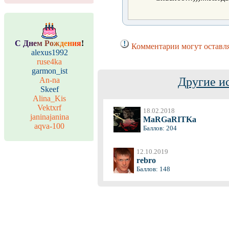
С
Д
н
е
м
Р
о
ж
д
е
н
и
я
!
Комментарии могут оставля
alexus1992
ruse4ka
garmon_ist
Другие и
An-na
Skeef
Alina_Kis
Vektxrf
18.02.2018
janinajanina
MaRGaRITKa
aqva-100
Баллов: 204
12.10.2019
rebro
Баллов: 148