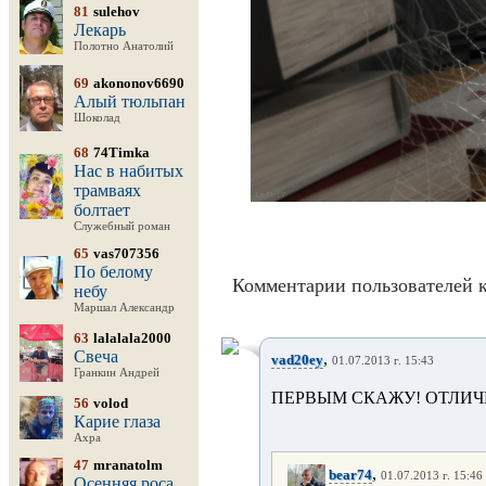
81
sulehov
Лекарь
Полотно Анатолий
69
akononov6690
Алый тюльпан
Шоколад
68
74Timka
Нас в набитых
трамваях
болтает
Служебный роман
65
vas707356
По белому
Комментарии пользователей к
небу
Маршал Александр
63
lalalala2000
Свеча
,
vad20ey
01.07.2013 г. 15:43
Гранкин Андрей
ПЕРВЫМ СКАЖУ! ОТЛИ
56
volod
Карие глаза
Ахра
47
mranatolm
,
bear74
01.07.2013 г. 15:46
Осенняя роса