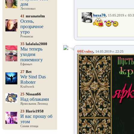
дом
Лесоповал
,
baxa70
41
mranatolm
15.05.2019 г. 03:
Осень,
прозрачное
утро
Романсы
35
lalalala2000
Мы теперь
,
60Evulez
14.05.2019 г. 22:25
уходим
понемногу
Ефимыч
27
Bet
Wir Sind Das
Roboter
Kraftwerk
25
Nissan66
Над облаками
Ярмольник Леонид
23
Haris1958
И вас прошу об
этом
Синяя птица