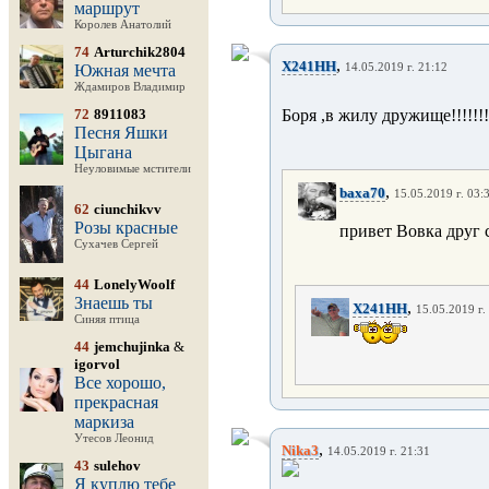
маршрут
Королев Анатолий
74
Arturchik2804
,
X241HH
Южная мечта
14.05.2019 г. 21:12
Ждамиров Владимир
72
8911083
Боря ,в жилу дружище!!!!!!!!
Песня Яшки
Цыгана
Неуловимые мстители
,
baxa70
15.05.2019 г. 03:
62
ciunchikvv
Розы красные
привет Вовка друг
Сухачев Сергей
44
LonelyWoolf
Знаешь ты
,
X241HH
15.05.2019 г.
Синяя птица
44
jemchujinka
&
igorvol
Все хорошо,
прекрасная
маркиза
Утесов Леонид
,
Nika3
14.05.2019 г. 21:31
43
sulehov
Я куплю тебе