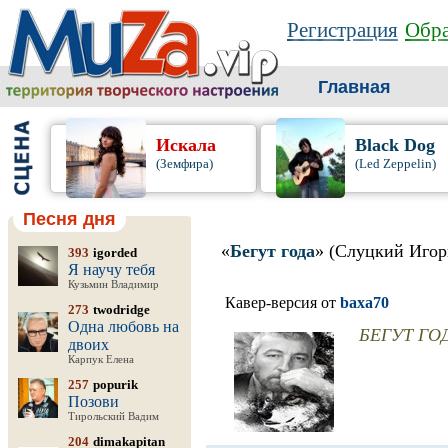
Регистрация
Обра
Главная
Искала
Black Dog
(Земфира)
(Led Zeppelin)
Песня дня
«
Бегут года
» (Слуцкий Игор
393
igorded
Я научу тебя
Кузьмин Владимир
Кавер-версия от
baxa70
273
twodridge
Одна любовь на
БЕГУТ ГО
двоих
Карпук Елена
257
popurik
Позови
Тирольский Вадим
204
dimakapitan