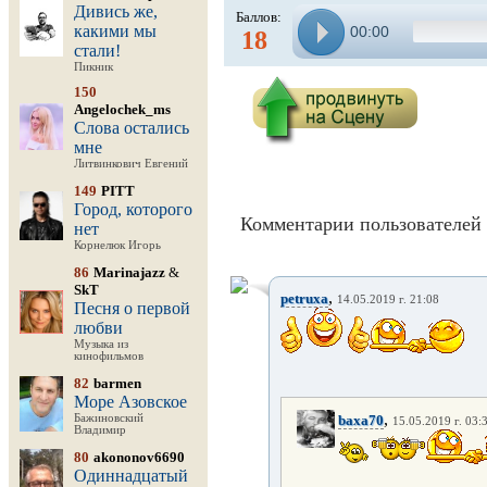
Дивись же,
Баллов:
какими мы
00:00
18
стали!
Пикник
150
Angelochek_ms
Слова остались
мне
Литвинкович Евгений
149
PITT
Город, которого
Комментарии пользователей 
нет
Корнелюк Игорь
86
Marinajazz
&
SkT
,
petruxa
14.05.2019 г. 21:08
Песня о первой
любви
Музыка из
кинофильмов
82
barmen
Море Азовское
,
Бажиновский
baxa70
15.05.2019 г. 03:
Владимир
80
akononov6690
Одиннадцатый