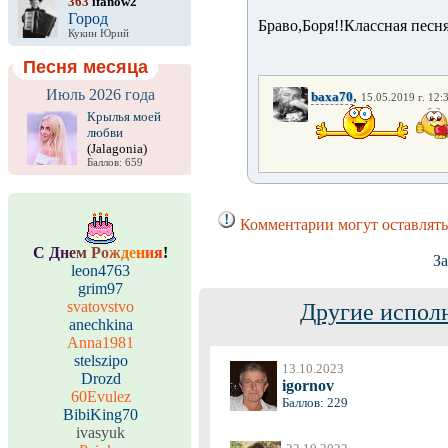
363
ifanow2
Город
Браво,Боря!!Классная песня
Кукин Юрий
Песня месяца
Июль 2026 года
,
baxa70
15.05.2019 г. 12:
Крылья моей
любви
(Jalagonia)
Баллов: 659
Комментарии могут оставлять
С
Д
н
е
м
Р
о
ж
д
е
н
и
я
!
За
leon4763
grim97
svatovstvo
Другие испол
anechkina
Anna1981
stelszipo
13.10.2023
Drozd
igornov
60Evulez
Баллов: 229
BibiKing70
ivasyuk