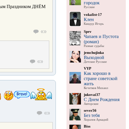
городок
асным Праздником ДНЁМ
Русские
vokalist-17
Клен
Кандур Игорь
Spev
Чапаев и Пустота
(роман)
Разные судьбы
jemchujinka
Выходной
Детские Русские
VYP
Как хорошо в
стране советской
жить
Кочетков Михаил
jukovai37
С Днем Рождения
Авторские
sever56
Без тебя
Хоралов Аркадий
Biss