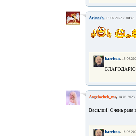
,
Aristarh
18.06.2023 г. 00:48
,
barriton
18.06.202
БЛАГОДАРЮ!
,
Angelochek_ms
18.06.2023 
Василий! Очень рада в
,
barriton
18.06.202