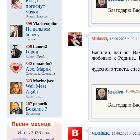
Когда
погаснут
Благодарю Вас
маяки
Влади Наталья
399
Vladavtopilot
На дальнем
берегу
,
Milkis33
18.06.2023 г. 00:11
Сармат
350
ifanow2
Город
Василий, дай бог Ва
Кукин Юрий
любовью к Родине.. 
342
tumantho1
Аве, Мария
чудесного текста, спа
Светикова Светлана
323
Marinajazz
Well Meet
,
barriton
Again
18.06.202
Karen Elson
267
popurik
Благодарю Вас
Вокализ 7
Вокализы
Песня месяца
Июль 2026 года
,
VLODEK
18.06.2023 г. 00:1
Крылья моей