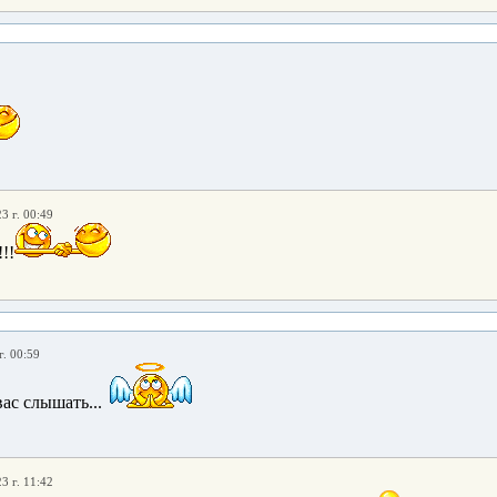
3 г. 00:49
!!
г. 00:59
ас слышать...
3 г. 11:42