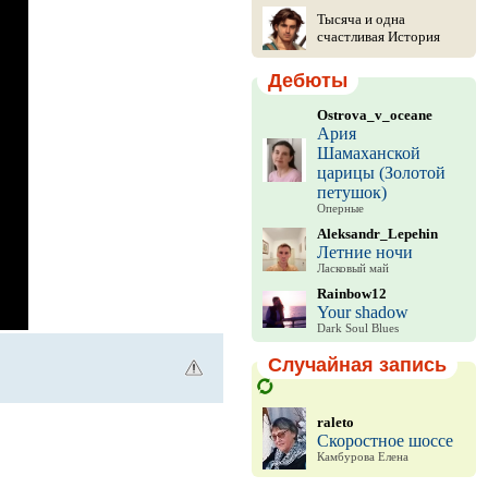
Тысяча и одна
счастливая История
Дебюты
Ostrova_v_oceane
Ария
Шамаханской
царицы (Золотой
петушок)
Оперные
Aleksandr_Lepehin
Летние ночи
Ласковый май
Rainbow12
Your shadow
Dark Soul Blues
Случайная запись
raleto
Скоростное шоссе
Камбурова Елена