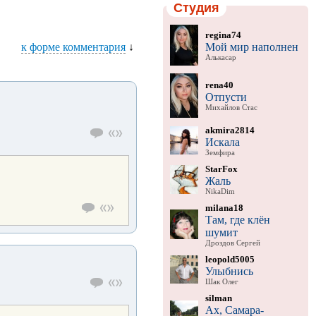
Студия
regina74
Мой мир наполнен
к форме комментария
↓
Алькасар
rena40
Отпусти
Михайлов Стас
akmira2814
Искала
Земфира
StarFox
Жаль
NikaDim
milana18
Там, где клён
шумит
Дроздов Сергей
leopold5005
Улыбнись
Шак Олег
silman
Ах, Самара-