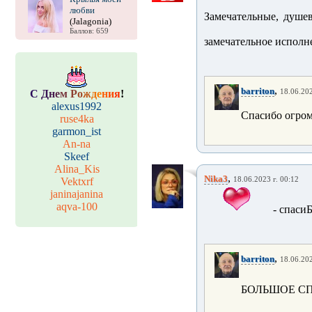
любви
Замечательные,
душев
(Jalagonia)
Баллов: 659
замечательное исполн
,
barriton
С
Д
н
е
м
Р
о
ж
д
е
н
и
я
!
18.06.202
alexus1992
Спасибо огром
ruse4ka
garmon_ist
An-na
Skeef
Alina_Kis
,
Nika3
Vektxrf
18.06.2023 г. 00:12
janinajanina
aqva-100
- спас
,
barriton
18.06.202
БОЛЬШОЕ СП