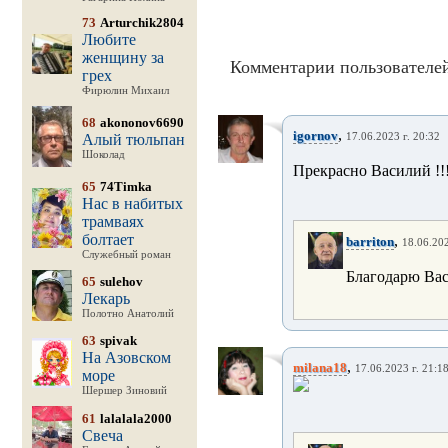
73
Arturchik2804
Любите
женщину за
Комментарии пользователей
грех
Фирюлин Михаил
68
akononov6690
,
igornov
Алый тюльпан
17.06.2023 г. 20:32
Шоколад
Прекрасно Василий !!
65
74Timka
Нас в набитых
трамваях
болтает
,
barriton
18.06.202
Служебный роман
Благодарю Вас,
65
sulehov
Лекарь
Полотно Анатолий
63
spivak
На Азовском
,
milana18
17.06.2023 г. 21:1
море
Шершер Зиновий
61
lalalala2000
Свеча