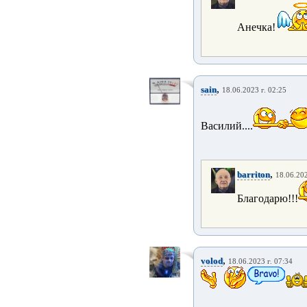
Анечка!
,
sain
18.06.2023 г. 02:25
Василий....
,
barriton
18.06.202
Благодарю!!!
,
volod
18.06.2023 г. 07:34