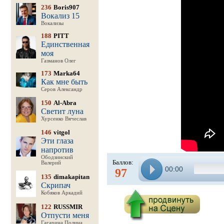
236
Boris907
Вокализ 15
Вокализы
188
PITT
Единственная
моя
Газманов Олег
173
Marka64
Как мне быть
Серов Александр
150
Al-Abra
Светит луна
Хурсенко Вячеслав
146
vitgol
Эти глаза
напротив
Ободзинский
Баллов:
Валерий
00:00
97
135
dimakapitan
Скрипач
Кобяков Аркадий
122
RUSSMIR
Отпусти меня
Гагарина Полина