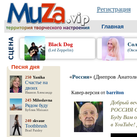
Регистрация
Главная
Black Dog
Сол
(Led Zeppelin)
(Овси
Песня дня
«
Россия
» (Днепров Анатол
250
Yanika
Счастье на
двоих
Кавер-версия от
barriton
Иванов Александр
245
Miloslavna
Добрый ве
Рядом буду
РОССИЯ Ст
Бублик Михаил
Буду Вам о
240
skvaue
в YouTube!
Toothbrush
Brad Paisley