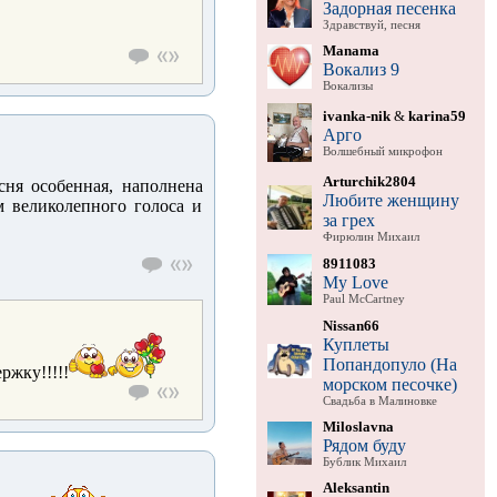
Задорная песенка
Здравствуй, песня
Manama
Вокализ 9
Вокализы
ivanka-nik
&
karina59
Арго
Волшебный микрофон
Arturchik2804
ня особенная, наполнена
Любите женщину
м великолепного голоса и
за грех
Фирюлин Михаил
8911083
My Love
Paul McCartney
Nissan66
Куплеты
Попандопуло (На
ржку!!!!!
морском песочке)
Свадьба в Малиновке
Miloslavna
Рядом буду
Бублик Михаил
Aleksantin