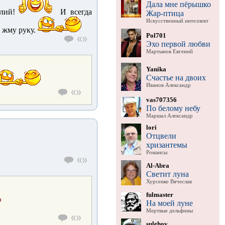
Дала мне пёрышко
лий!
И всегда
Жар-птица
Искусственный интеллект
 жму руку.
Pol701
Эхо первой любви
Мартынов Евгений
Yanika
Счастье на двоих
Иванов Александр
vas707356
По белому небу
Маршал Александр
lori
Отцвели
хризантемы
Романсы
Al-Abra
Светит луна
Хурсенко Вячеслав
fulmaster
На моей луне
Мертвые дельфины
sulehov