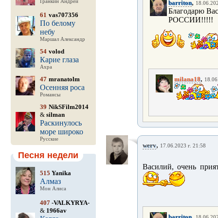
,
Гранкин Андрей
barriton
18.06.202
Благодарю Вас
61
vas707356
РОССИИ!!!!!
По белому
небу
Маршал Александр
54
volod
Карие глаза
Ахра
,
47
mranatolm
milana18
18.06
Осенняя роса
Романсы
39
NikSFilm2014
&
silman
Раскинулось
море широко
Русские
,
werv
17.06.2023 г. 21:58
Песня недели
Василий, очень прия
515
Yanika
Алмаз
Мон Алиса
407
-VALKYRYA-
&
1966av
,
barriton
18.06.202