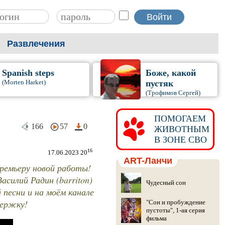
Развлечения
Spanish steps
Боже, какой
(Morten Harket)
пустяк
(Трофимов Сергей)
ПОМОГАЕМ
166
57
0
ЖИВОТНЫМ
В ЗОНЕ СВО
16
17.06.2023 20
ART-Ланчи
ремьеру новой работы!
силий Радин (barriton)
Чудесный сон
 песни и на моём канале
держку!
"Сон и пробуждение
пустоты", 1-ая серия
фильма