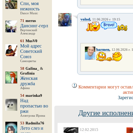
Спи, моя
нежность
Dance Music
,
volod
11.06.2026 г. 19:15
71
merus
Дансинг-герл
Вертинский
Александр
61
MusV0
Мой адрес
,
barmen
12.06.2026 г. 
Советский
Союз
Самоцветы
58
Galina_
&
Grafinia
Женская
дружба
Комментарии могут оставл
Афина
акти
54
marinka9
Зареги
Над
пропастью во
ржи
Другие исполнени
Аллегрова Ирина
53
Radmila76
Лето слез и
12.02.2015