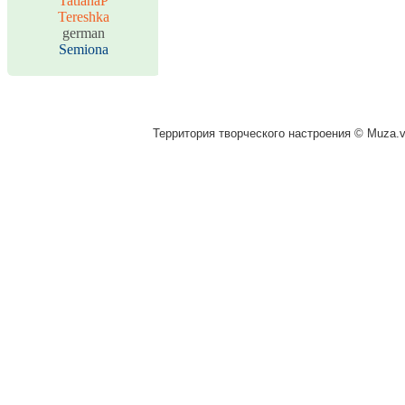
TatianaP
Tereshka
german
Semiona
Территория творческого настроения © Muza.vi