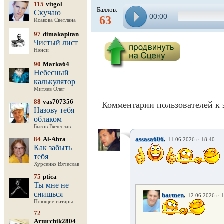
115
vitgol
Баллов:
Скучаю
00:00
63
Исакова Светлана
97
dimakapitan
Чистый лист
Нэнси
90
Marka64
Небесный
калькулятор
Митяев Олег
88
vas707356
Комментарии пользователей к 
Назову тебя
облаком
Быков Вячеслав
,
84
Al-Abra
assasa606
11.06.2026 г. 18:40
Как забыть
тебя
Хурсенко Вячеслав
75
ptica
Ты мне не
снишься
,
barmen
12.06.2026 г. 
Поющие гитары
72
Arturchik2804