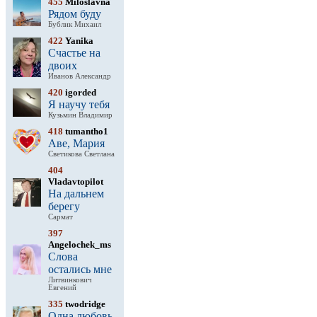
455
Miloslavna
Рядом буду
Бублик Михаил
422
Yanika
Счастье на
двоих
Иванов Александр
420
igorded
Я научу тебя
Кузьмин Владимир
418
tumantho1
Аве, Мария
Светикова Светлана
404
Vladavtopilot
На дальнем
берегу
Сармат
397
Angelochek_ms
Слова
остались мне
Литвинкович
Евгений
335
twodridge
Одна любовь