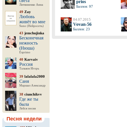
света
prios
Литвиненко Анна
Баллов: 97
49
Zay
Любовь
04.07.2015
живёт во мне
Vovan-56
Suno (Нейросеть)
Баллов: 23
43
jemchujinka
Бесконечная
нежность
(Нюша)
Esprimo
40
Karvaiv
Россия
Тальков Игорь
39
lalalala2000
Саня
Маршал Александр
38
ciunchikvv
Где же ты
была
Лейся песня
Песня недели