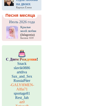
на двоих
Карпук Елена
Песня месяца
Июль 2026 года
Крылья
моей любви
(Jalagonia)
Баллов: 659
С
Д
н
е
м
Р
о
ж
д
е
н
и
я
!
Snack
slavik0886
artdiva
Sax_and_Sex
RussiaPiter
-GALYHMEN-
Alfia71
sportage81
Rest_Jah
az0