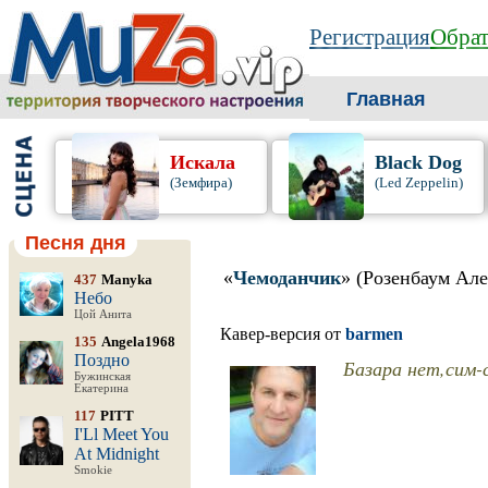
Регистрация
Обрат
Главная
Искала
Black Dog
(Земфира)
(Led Zeppelin)
Песня дня
«
Чемоданчик
» (Розенбаум Але
437
Manyka
Небо
Цой Анита
Кавер-версия от
barmen
135
Angela1968
Поздно
Базара нет,сим-
Бужинская
Екатерина
117
PITT
I'Ll Meet You
At Midnight
Smokie