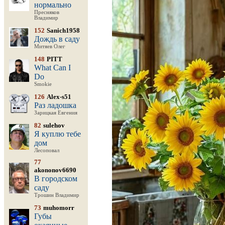
нормально
Пресняков
Владимир
152
Sanich1958
Дождь в саду
Митяев Олег
148
PITT
What Can I
Do
Smokie
126
Alex-s51
Раз ладошка
Зарицкая Евгения
82
sulehov
Я куплю тебе
дом
Лесоповал
77
akononov6690
В городском
саду
Трошин Владимир
73
muhomorr
Губы