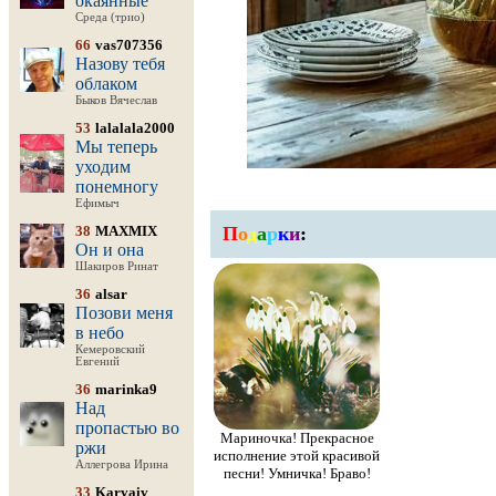
окаянные
Среда (трио)
66
vas707356
Назову тебя
облаком
Быков Вячеслав
53
lalalala2000
Мы теперь
уходим
понемногу
Ефимыч
38
MAXMIX
П
о
д
а
р
к
и
:
Он и она
Шакиров Ринат
36
alsar
Позови меня
в небо
Кемеровский
Евгений
36
marinka9
Над
пропастью во
Мариночка! Прекрасное
ржи
исполнение этой красивой
Аллегрова Ирина
песни! Умничка! Браво!
33
Karvaiv