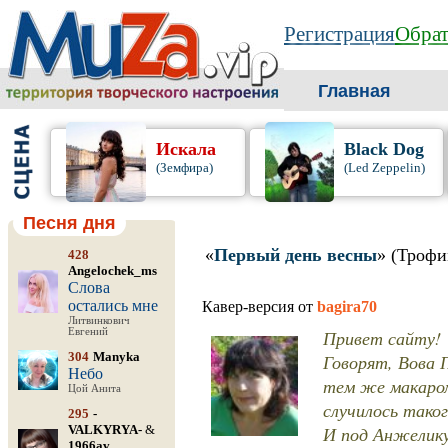
Регистрация
Обрат
Главная
Искала
Black Dog
(Земфира)
(Led Zeppelin)
Песня дня
«
Первый день весны
» (Трофи
428
Angelochek_ms
Слова
остались мне
Кавер-версия от
bagira70
Литвинкович
Евгений
Привет сайту!
304
Manyka
Говорят, Вова 
Небо
тем же макаром
Цой Анита
случилось такого
295
-
VALKYRYA-
&
И под Анжелику
1966av