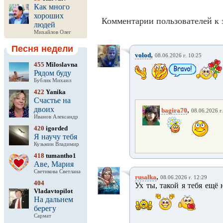
Как много
хороших
Комментарии пользователей к 
людей
Михайлов Олег
Песня недели
,
volod
08.06.2026 г. 10:25
455
Miloslavna
Рядом буду
Бублик Михаил
422
Yanika
Счастье на
двоих
,
bagira70
08.06.2026 г
Иванов Александр
420
igorded
Я научу тебя
Кузьмин Владимир
418
tumantho1
Аве, Мария
Светикова Светлана
,
rusalka
08.06.2026 г. 12:29
404
Ух ты, такой я тебя ещё
Vladavtopilot
На дальнем
берегу
Сармат