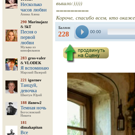
вышло:)))))
Несколько
=========
часов любви
Апина Алена
Короче, спасибо всем, кто окаже
290
Marinajazz
&
SkT
Баллов:
Песня о
00:00
228
первой
любви
Музыка из
кинофильмов
283
gros-valer
&
VLODEK
Я вспоминаю
Марский Валерий
221
igornov
Танцуй,
девочка
Шкитун Юрий
188
ifanow2
Темная ночь
Богословский
Никита
181
dimakapitan
Все