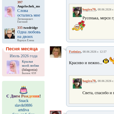
397
Angelochek_ms
,
bagira70
08.06.2026 г
Слова
остались мне
Русенька, мерси 
Литвинкович
Евгений
335
twodridge
Одна любовь
на двоих
Карпук Елена
Песня месяца
,
Fatinias
08.06.2026 г. 12:57
Июль 2026 года
Крылья
Красиво и нежно...
моей любви
(Jalagonia)
Баллов: 659
,
bagira70
08.06.2026 г
Света, спасибо и 
С
Д
н
е
м
Р
о
ж
д
е
н
и
я
!
Snack
slavik0886
artdiva