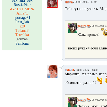
Sax_and_Sex
,
Ridda
08.06.2026 г. 13:03
RussiaPiter
Тебя тут и не узнать, Мар
-GALYHMEN-
Alfia71
sportage81
Rest_Jah
,
bagira70
az0
08.06.2026 г
TatianaP
Юль, привет!
Tereshka
german
Semiona
твоих руках= если глян
,
leila08
08.06.2026 г. 13:38
Маринка, ты прямо лапо
абсолютно разной!
,
bagira70
08.06.2026 г
Лелчик, могу, ага