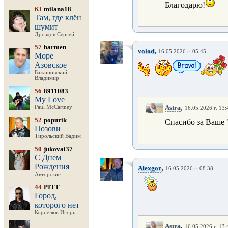
Благодарю!
63
milana18
Там, где клён
шумит
Дроздов Сергей
57
barmen
,
volod
16.05.2026 г. 05:45
Море
Азовское
Бажиновский
Владимир
56
8911083
My Love
,
Astra
Paul McCartney
16.05.2026 г. 13:
52
popurik
Спасибо за Ваше 
Позови
Тирольский Вадим
50
jukovai37
С Днем
Рождения
,
Alexgor
16.05.2026 г. 08:38
Авторские
44
PITT
Город,
которого нет
Корнелюк Игорь
,
Astra
16.05.2026 г. 13: