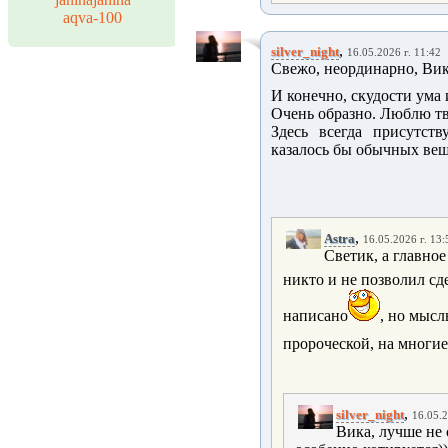
aqva-100
,
silver_night
16.05.2026 г. 11:42
Свежо, неординарно, Вик
И конечно, скудости ума 
Очень образно. Люблю тв
Здесь всегда присутств
казалось бы обычных вещ
,
Astra
16.05.2026 г. 13:
Светик, а главное
никто и не позволил сд
написано
, но мысл
пророческой, на многие
,
silver_night
16.05.2
Вика, лучше не с