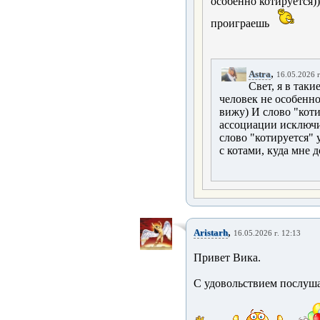
особенно котируется))
проиграешь
,
Astra
16.05.2026 г
Свет, я в таки
человек не особенно
вижу) И слово "коти
ассоциации исключи
слово "котируется"
с котами, куда мне 
,
Aristarh
16.05.2026 г. 12:13
Привет Вика.
С удовольствием послушал