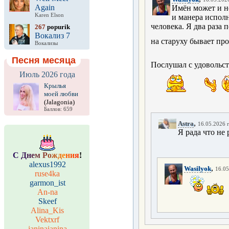
Again
Имён может и не
Karen Elson
и манера исполн
человека. Я два раза 
267
popurik
Вокализ 7
на старуху бывает пр
Вокализы
Песня месяца
Послушал с удовольст
Июль 2026 года
Крылья
моей любви
(Jalagonia)
Баллов: 659
,
Astra
16.05.2026 г
Я рада что не 
С
Д
н
е
м
Р
о
ж
д
е
н
и
я
!
alexus1992
,
Wasilyok
16.05
ruse4ka
garmon_ist
An-na
Skeef
Alina_Kis
Vektxrf
janinajanina