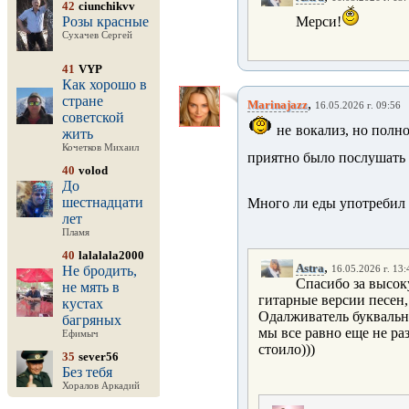
42
ciunchikvv
Розы красные
Мерси!
Сухачев Сергей
41
VYP
Как хорошо в
стране
,
Marinajazz
16.05.2026 г. 09:56
советской
не вокализ, но полн
жить
Кочетков Михаил
приятно было послушать
40
volod
До
шестнадцати
Много ли еды употребил 
лет
Пламя
40
lalalala2000
,
Astra
Не бродить,
16.05.2026 г. 13:
Спасибо за высок
не мять в
гитарные версии песен,
кустах
Одалживатель буквальн
багряных
мы все равно еще не раз
Ефимыч
стоило)))
35
sever56
Без тебя
Хоралов Аркадий