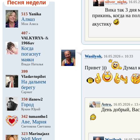
,
Песня недели
silver_night
16.05.2
Вика так 3 дня 
515
Yanika
прикинь, когда на по
Алмаз
акустику
Мон Алиса
407
-
VALKYRYA-
&
1966av
Когда
погаснут
,
Wasilyok
16.05.2026 г. 10:33
маяки
Влади Наталья
Привет )))
Думал к
399
Vladavtopilot
На дальнем
берегу
Сармат
350
ifanow2
,
Город
Astra
16.05.2026 г. 13:
День добрый, Вас
Кукин Юрий
342
tumantho1
Аве, Мария
Светикова Светлана
323
Marinajazz
Well Meet
,
Wasilyok
16.05.2026