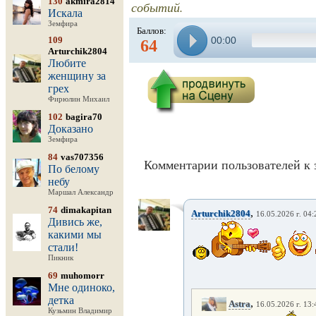
130
akmira2814
событий.
Искала
Земфира
Баллов:
109
00:00
64
Arturchik2804
Любите
женщину за
грех
Фирюлин Михаил
102
bagira70
Доказано
Земфира
84
vas707356
Комментарии пользователей к 
По белому
небу
Маршал Александр
74
dimakapitan
,
Arturchik2804
16.05.2026 г. 04:
Дивись же,
какими мы
стали!
Пикник
69
muhomorr
Мне одиноко,
детка
,
Astra
16.05.2026 г. 13:
Кузьмин Владимир