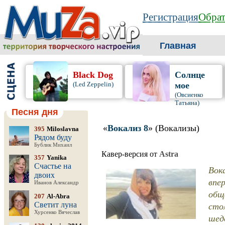
Регистрация
Обрат
Главная
Black Dog
Солнце
(Led Zeppelin)
мое
(Овсиенко
Татьяна)
Песня дня
«
Вокализ 8
» (Вокализы)
395
Miloslavna
Рядом буду
Бублик Михаил
Кавер-версия от
Astra
357
Yanika
Счастье на
Вока
двоих
впер
Иванов Александр
общ
207
Al-Abra
сто
Светит луна
Хурсенко Вячеслав
шед