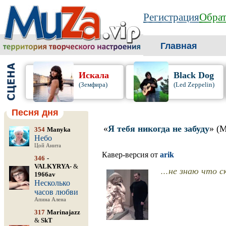
Регистрация
Обрат
Главная
Искала
Black Dog
(Земфира)
(Led Zeppelin)
Песня дня
«
Я тебя никогда не забуду
» (
354
Manyka
Небо
Цой Анита
Кавер-версия от
arik
346
-
VALKYRYA-
&
...не знаю что с
1966av
Несколько
часов любви
Апина Алена
317
Marinajazz
&
SkT