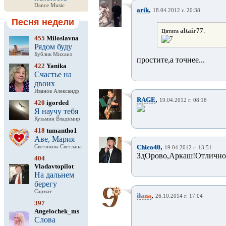
Dance Music
,
arik
18.04.2012 г. 20:38
Песня недели
altair77
:
Цитата
455
Miloslavna
Рядом буду
Бублик Михаил
простите,а точнее...
422
Yanika
Счастье на
двоих
Иванов Александр
,
RAGE
19.04.2012 г. 08:18
420
igorded
Я научу тебя
Кузьмин Владимир
418
tumantho1
Аве, Мария
,
Chico40
Светикова Светлана
19.04.2012 г. 13:51
ЗдОрово,Аркаш!Отлично
404
Vladavtopilot
На дальнем
берегу
Сармат
,
ilana
26.10.2014 г. 17:04
397
Angelochek_ms
Слова