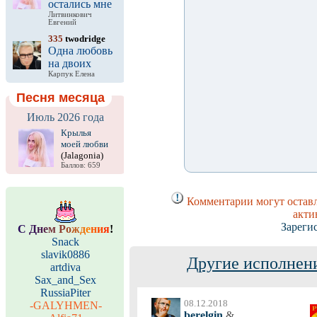
остались мне
Литвинкович
Евгений
335
twodridge
Одна любовь
на двоих
Карпук Елена
Песня месяца
Июль 2026 года
Крылья
моей любви
(Jalagonia)
Баллов: 659
Комментарии могут оставл
акти
Зареги
С
Д
н
е
м
Р
о
ж
д
е
н
и
я
!
Snack
slavik0886
Другие исполнени
artdiva
Sax_and_Sex
RussiaPiter
08.12.2018
-GALYHMEN-
berelgin
&