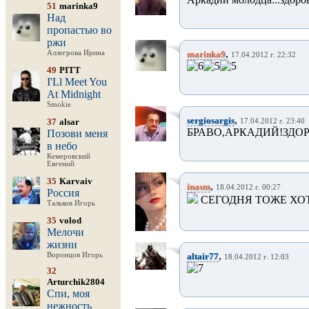
51
marinka9
Над
пропастью во
ржи
,
Аллегрова Ирина
marinka9
17.04.2012 г. 22:32
49
PITT
I'Ll Meet You
At Midnight
Smokie
,
sergiosargis
37
alsar
17.04.2012 г. 23:40
БРАВО,АРКАДИЙ!ЗДО
Позови меня
в небо
Кемеровский
Евгений
35
Karvaiv
,
inasm
18.04.2012 г. 00:27
Россия
СЕГОДНЯ ТОЖЕ ХОТЕ
Тальков Игорь
35
volod
Мелочи
жизни
,
Воронцов Игорь
altair77
18.04.2012 г. 12:03
32
Arturchik2804
Спи, моя
нежность