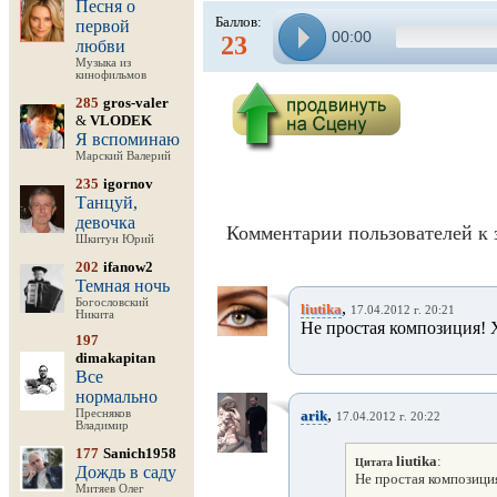
Песня о
Баллов:
первой
00:00
23
любви
Музыка из
кинофильмов
285
gros-valer
&
VLODEK
Я вспоминаю
Марский Валерий
235
igornov
Танцуй,
девочка
Комментарии пользователей к 
Шкитун Юрий
202
ifanow2
Темная ночь
Богословский
,
liutika
17.04.2012 г. 20:21
Никита
Не простая композиция!
197
dimakapitan
Все
нормально
,
Пресняков
arik
17.04.2012 г. 20:22
Владимир
177
Sanich1958
liutika
:
Цитата
Дождь в саду
Не простая композици
Митяев Олег