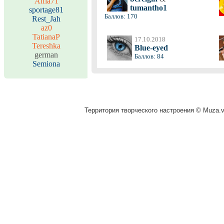
Alfia71
tumantho1
sportage81
Баллов: 170
Rest_Jah
az0
TatianaP
17.10.2018
Tereshka
Blue-eyed
german
Баллов: 84
Semiona
Территория творческого настроения © Muza.vi