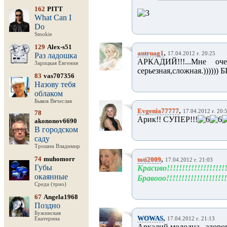
162
PITT
What Can I
Do
Smokie
129
Alex-s51
,
antruag1
17.04.2012 г. 20:25
Раз ладошка
АРКАДИЙ!!!...Мне оч
Зарицкая Евгения
серьезная,сложная.)))))) 
83
vas707356
Назову тебя
облаком
Быков Вячеслав
,
Evgenia77777
17.04.2012 г. 20:
78
Арик!! СУПЕР!!!
akononov6690
В городском
саду
Трошин Владимир
,
74
muhomorr
toti2009
17.04.2012 г. 21:03
Губы
Красиво!!!!!!!!!!!!!!!!!!!!
окаянные
Бравооо!!!!!!!!!!!!!!!!!!!!
Среда (трио)
67
Angela1968
Поздно
Бужинская
,
WOWAS
Екатерина
17.04.2012 г. 21:13
Аркадий молодца...здоров