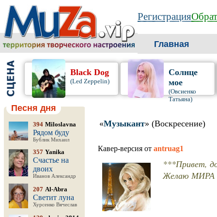
Регистрация
Обрат
Главная
Black Dog
Солнце
(Led Zeppelin)
мое
(Овсиенко
Татьяна)
Песня дня
«
Музыкант
» (Воскресение)
394
Miloslavna
Рядом буду
Бублик Михаил
Кавер-версия от
antruag1
357
Yanika
Счастье на
***Привет, до
двоих
Желаю МИРА и
Иванов Александр
207
Al-Abra
Светит луна
Хурсенко Вячеслав