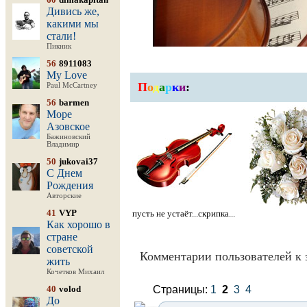
Дивись же,
какими мы
стали!
Пикник
56
8911083
My Love
П
о
д
а
р
к
и
:
Paul McCartney
56
barmen
Море
Азовское
Бажиновский
Владимир
50
jukovai37
С Днем
Рождения
Авторские
41
VYP
пусть не устаёт...скрипка...
Как хорошо в
стране
советской
Комментарии пользователей к 
жить
Кочетков Михаил
40
volod
Страницы:
1
2
3
4
До