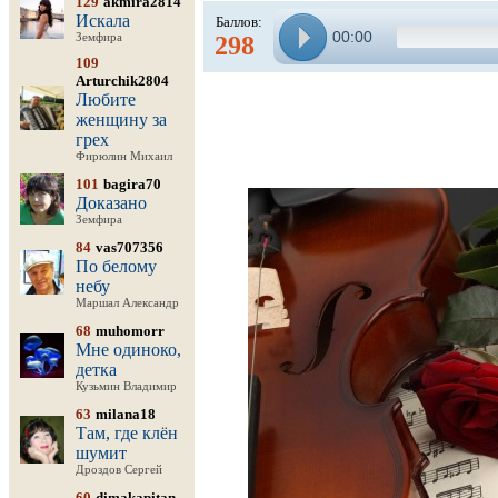
129
akmira2814
Искала
Баллов:
00:00
Земфира
298
109
Arturchik2804
Любите
женщину за
грех
Фирюлин Михаил
101
bagira70
Доказано
Земфира
84
vas707356
По белому
небу
Маршал Александр
68
muhomorr
Мне одиноко,
детка
Кузьмин Владимир
63
milana18
Там, где клён
шумит
Дроздов Сергей
60
dimakapitan