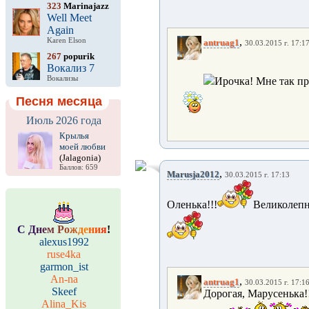
323
Marinajazz
Well Meet
Again
,
Karen Elson
antruag1
30.03.2015 г. 17:1
267
popurik
Вокализ 7
Вокализы
Ирочка! Мне так при
Песня месяца
Июль 2026 года
Крылья
моей любви
(Jalagonia)
Баллов: 659
,
Marusja2012
30.03.2015 г. 17:13
Оленька!!!
Великолепн
С
Д
н
е
м
Р
о
ж
д
е
н
и
я
!
alexus1992
ruse4ka
garmon_ist
An-na
,
antruag1
30.03.2015 г. 17:1
Skeef
Дорогая, Марусенька!
Alina_Kis