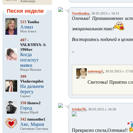
Александр
Песня недели
,
Swetlanka
30.03.2015 г. 16:51
Оленька! Проникновенно исп
515
Yanika
Алмаз
эмоциональном пике!
Мон Алиса
Восторгаюсь подачей в целом!
407
-
VALKYRYA-
&
1966av
_
Когда
погаснут
маяки
Влади Наталья
,
antruag1
30.03.2015 г. 17:0
399
Vladavtopilot
Светочка! Приятно слы
На дальнем
берегу
Сармат
350
ifanow2
Город
,
irisha56
30.03.2015 г. 16:58
Кукин Юрий
342
tumantho1
Аве, Мария
Светикова Светлана
Прекрасно спела,Оленька!!