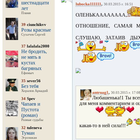
шестнадцати
,
lubocka111111
30.03.2015 г. 16:51
лет
Пламя
ОЛЕНЬКАААААААА,
39
ciunchikvv
ОТНОШЕНИЕ, САМАЯ МОЯ
Розы красные
Сухачев Сергей
СЛУШАЮ, ЗАТАИВ ДЫХА
37
lalalala2000
Не бродить,
не мять в
кустах
багряных
Ефимыч
35
sever56
Без тебя
Хоралов Аркадий
,
antruag1
30.03.2015 г. 17:0
Любашенька!1 Ты всег
34
Spev
для меня комментарием и о
Чапаев и
Пустота
(роман)
Разные судьбы
какая-то в ней сила!!!
32
tuleneva
Туман
Эгромжан