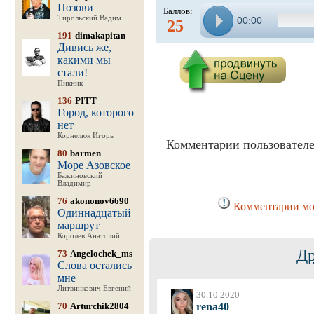
Позови
Баллов:
Тирольский Вадим
00:00
25
191
dimakapitan
Дивись же,
какими мы
стали!
Пикник
136
PITT
Город, которого
нет
Корнелюк Игорь
Комментарии пользователе
80
barmen
Море Азовское
Бажиновский
Владимир
76
akononov6690
Комментарии мог
Одиннадцатый
маршрут
Королев Анатолий
Др
73
Angelochek_ms
Слова остались
мне
Литвинкович Евгений
30.10.2020
70
Arturchik2804
rena40