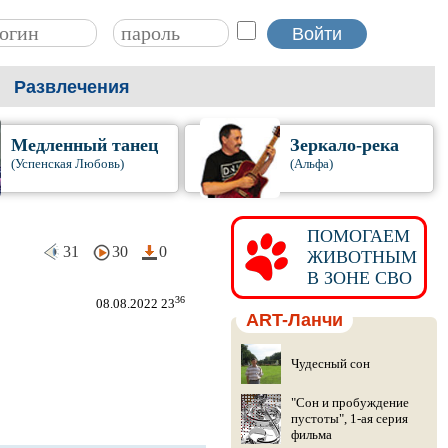
Развлечения
Медленный танец
Зеркало-река
(Успенская Любовь)
(Альфа)
ПОМОГАЕМ
31
30
0
ЖИВОТНЫМ
В ЗОНЕ СВО
36
08.08.2022 23
ART-Ланчи
Чудесный сон
"Сон и пробуждение
пустоты", 1-ая серия
фильма