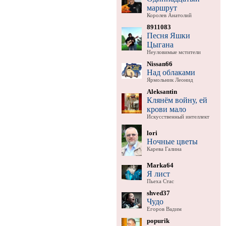
маршрут
Королев Анатолий
8911083
Песня Яшки
Цыгана
Неуловимые мстители
Nissan66
Над облаками
Ярмольник Леонид
Aleksantin
Клянём войну, ей
крови мало
Искусственный интеллект
lori
Ночные цветы
Карева Галина
Marka64
Я лист
Пьеха Стас
shved37
Чудо
Егоров Вадим
popurik