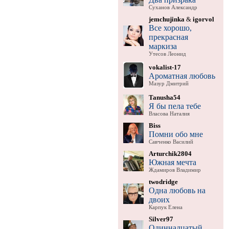
Суханов Александр
jemchujinka
&
igorvol
Все хорошо,
прекрасная
маркиза
Утесов Леонид
vokalist-17
Ароматная любовь
Мазур Дмитрий
Tanusha54
Я бы пела тебе
Власова Наталия
Biss
Помни обо мне
Савченко Василий
Arturchik2804
Южная мечта
Ждамиров Владимир
twodridge
Одна любовь на
двоих
Карпук Елена
Silver97
Одиннадцатый