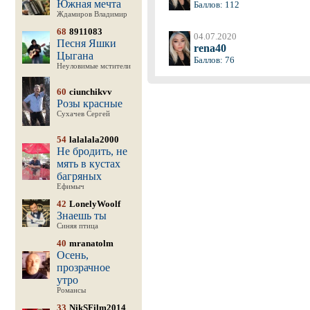
Южная мечта
Баллов: 112
Ждамиров Владимир
68
8911083
04.07.2020
Песня Яшки
rena40
Цыгана
Баллов: 76
Неуловимые мстители
60
ciunchikvv
Розы красные
Сухачев Сергей
54
lalalala2000
Не бродить, не
мять в кустах
багряных
Ефимыч
42
LonelyWoolf
Знаешь ты
Синяя птица
40
mranatolm
Осень,
прозрачное
утро
Романсы
33
NikSFilm2014