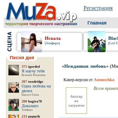
Регистрация
Главная
Искала
Blac
(Земфира)
(Led Z
Песня дня
«
Нежданная любовь
» (Ми
371
igorded
Я научу тебя
Кузьмин Владимир
Кавер-версия от
Annuschka
267
twodridge
Одна любовь на
Всем привет
двоих
Карпук Елена
260
bagira70
Доказано
Земфира
233
popurik