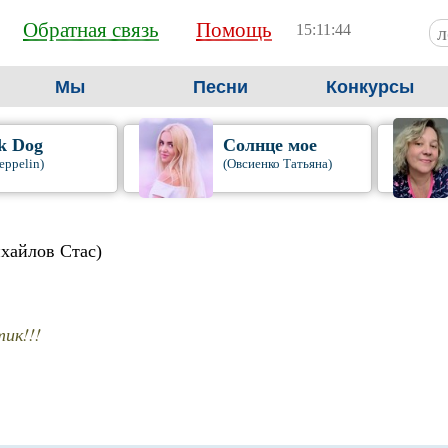
Обратная связь
Помощь
15:11:45
Мы
Песни
Конкурсы
k Dog
Солнце мое
eppelin)
(Овсиенко Татьяна)
хайлов Стас)
ик!!!