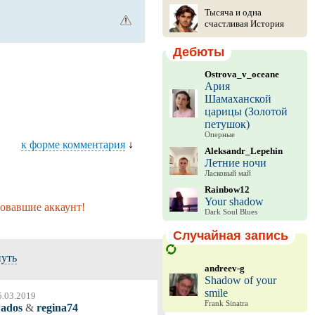
Тысяча и одна
счастливая История
Дебюты
Ostrova_v_oceane
Ария
Шамаханской
царицы (Золотой
петушок)
Оперные
к форме комментария
↓
Aleksandr_Lepehin
Летние ночи
Ласковый май
Rainbow12
Your shadow
ровавшие аккаунт!
Dark Soul Blues
Случайная запись
нуть
andreev-g
Shadow of your
smile
5.03.2019
Frank Sinatra
ados
&
regina74