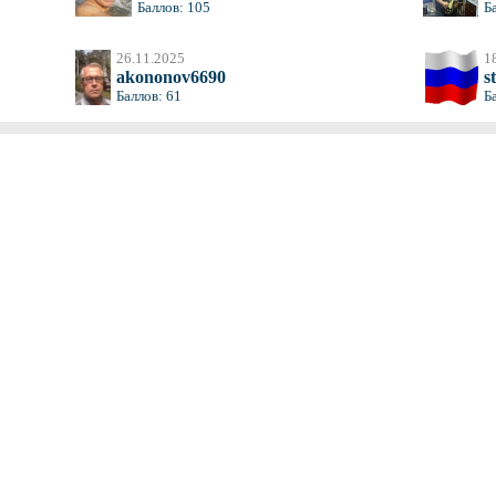
Баллов: 105
Б
26.11.2025
1
akononov6690
s
Баллов: 61
Б