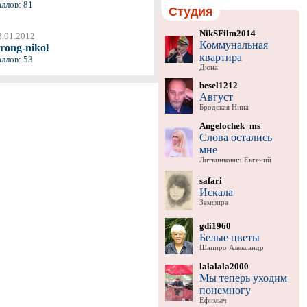
аллов: 81
Студия
NikSFilm2014
8.01.2012
Коммунальная
trong-nikol
квартира
аллов: 53
Дюна
besel1212
Август
Бродская Нина
Angelochek_ms
Слова остались
мне
Литвинкович Евгений
safari
Искала
Земфира
gdi1960
Белые цветы
Шапиро Александр
lalalala2000
Мы теперь уходим
понемногу
Ефимыч