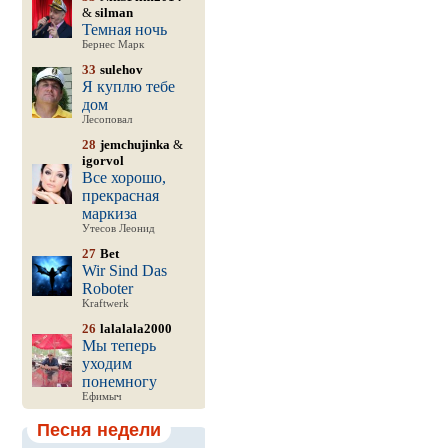
&
silman
Темная ночь
Бернес Марк
33
sulehov
Я куплю тебе
дом
Лесоповал
28
jemchujinka
&
igorvol
Все хорошо,
прекрасная
маркиза
Утесов Леонид
27
Bet
Wir Sind Das
Roboter
Kraftwerk
26
lalalala2000
Мы теперь
уходим
понемногу
Ефимыч
Песня недели