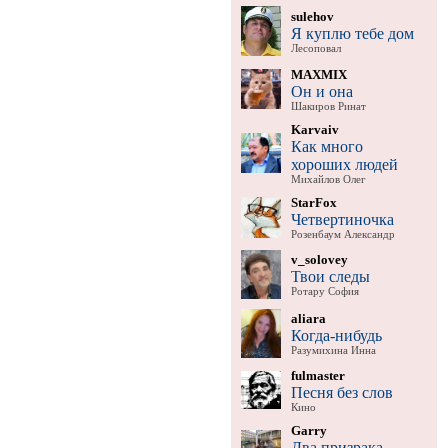
sulehov
Я куплю тебе дом
Лесоповал
MAXMIX
Он и она
Шакиров Ринат
Karvaiv
Как много
хороших людей
Михайлов Олег
StarFox
Четвертиночка
Розенбаум Александр
v_solovey
Твои следы
Ротару София
aliara
Когда-нибудь
Разумихина Инна
fulmaster
Песня без слов
Кино
Garry
Два призрака