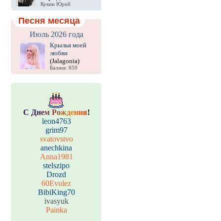
Кукин Юрий
Песня месяца
Июль 2026 года
Крылья моей
любви
(Jalagonia)
Баллов: 659
С
Д
н
е
м
Р
о
ж
д
е
н
и
я
!
leon4763
grim97
svatovstvo
anechkina
Anna1981
stelszipo
Drozd
60Evulez
BibiKing70
ivasyuk
Painka