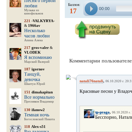
Песня о первой
Баллов:
любви
00:00
17
Музыка из
кинофильмов
221
-VALKYRYA-
&
1966av
Несколько
часов любви
Апина Алена
217
gros-valer
&
VLODEK
Я вспоминаю
Комментарии пользователе
Марский Валерий
187
igornov
Танцуй,
девочка
,
natali76natali
06.10.2020 г. 20:3
Шкитун Юрий
Красивые песни у Владо
151
dimakapitan
Все нормально
Пресняков Владимир
130
ifanow2
,
tp-praga
06.10.2020 г.
Темная ночь
Бесспорно, Натал
Богословский Никита
118
Alex-s51
Раз ладошка