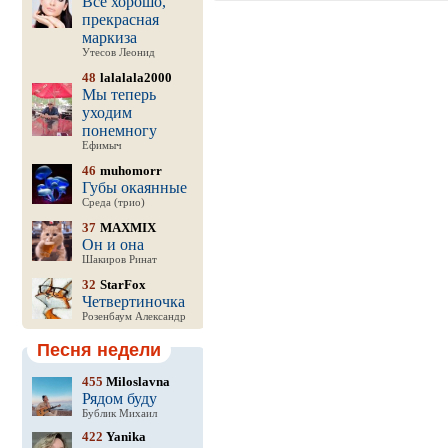
Все хорошо,
прекрасная
маркиза
Утесов Леонид
48
lalalala2000
Мы теперь
уходим
понемногу
Ефимыч
46
muhomorr
Губы окаянные
Среда (трио)
37
MAXMIX
Он и она
Шакиров Ринат
32
StarFox
Четвертиночка
Розенбаум Александр
Песня недели
455
Miloslavna
Рядом буду
Бублик Михаил
422
Yanika