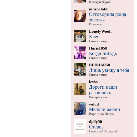
Шкитун Юрий
mranatolm
Отговорила роща
золотая
Романсы
LonelyWoolf
Клен
Синяя птица
Haris1958
Когда-нибудь
Синяя птица
BEDHAR58
Лишь увижу я тебя
Синяя птица
lesha
Дороги наши
разошлись
Воскресение
volod
Мелочи жизни
Воронцов Игорь
djdfy56
Стерва
Северный Аркадий