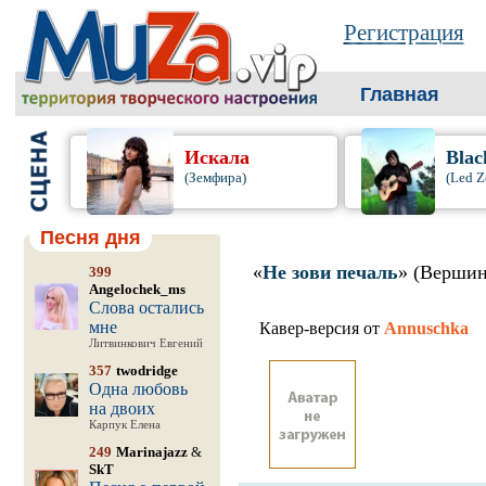
Регистрация
Главная
Искала
Blac
(Земфира)
(Led Z
Песня дня
«
Не зови печаль
» (Вершин
399
Angelochek_ms
Слова остались
мне
Кавер-версия от
Annuschka
Литвинкович Евгений
357
twodridge
Одна любовь
на двоих
Карпук Елена
249
Marinajazz
&
SkT