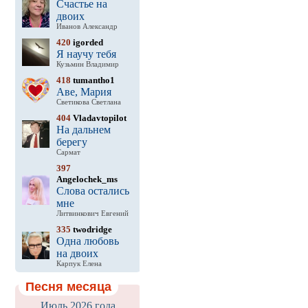
Счастье на
двоих
Иванов Александр
420
igorded
Я научу тебя
Кузьмин Владимир
418
tumantho1
Аве, Мария
Светикова Светлана
404
Vladavtopilot
На дальнем
берегу
Сармат
397
Angelochek_ms
Слова остались
мне
Литвинкович Евгений
335
twodridge
Одна любовь
на двоих
Карпук Елена
Песня месяца
Июль 2026 года