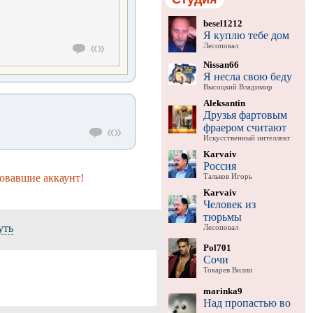
besel1212
Я куплю тебе дом
Лесоповал
Nissan66
Я несла свою беду
Высоцкий Владимир
Aleksantin
Друзья фартовым
фраером считают
Искусственный интеллект
Karvaiv
Россия
овавшие аккаунт!
Тальков Игорь
Karvaiv
Человек из
тюрьмы
уть
Лесоповал
Pol701
Сочи
Токарев Вилли
marinka9
Над пропастью во