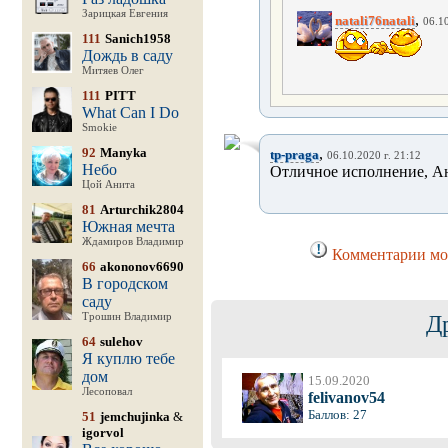
Зарицкая Евгения
,
natali76natali
06.10
111
Sanich1958
Дождь в саду
Митяев Олег
111
PITT
What Can I Do
Smokie
92
Manyka
,
tp-praga
06.10.2020 г. 21:12
Небо
Отличное исполнение, А
Цой Анита
81
Arturchik2804
Южная мечта
Ждамиров Владимир
Комментарии мог
66
akononov6690
В городском
саду
Трошин Владимир
Д
64
sulehov
Я куплю тебе
дом
15.09.2020
Лесоповал
felivanov54
Баллов: 27
51
jemchujinka
&
igorvol