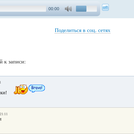
00:00
Поделиться в соц. сетях
й к записи:
1
чки!
 21:11
и