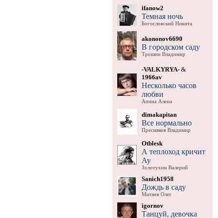
ifanow2
Темная ночь
Богословский Никита
akononov6690
В городском саду
Трошин Владимир
-VALKYRYA-
&
1966av
Несколько часов
любви
Апина Алена
dimakapitan
Все нормально
Пресняков Владимир
Otblesk
А теплоход кричит
Ау
Золотухин Валерий
Sanich1958
Дождь в саду
Митяев Олег
igornov
Танцуй, девочка