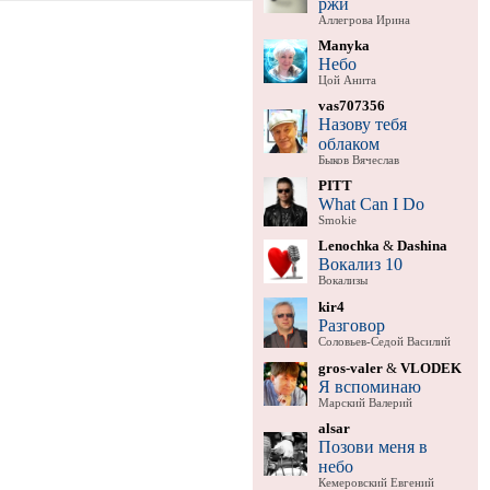
ржи
Аллегрова Ирина
Manyka
Небо
Цой Анита
vas707356
Назову тебя
облаком
Быков Вячеслав
PITT
What Can I Do
Smokie
Lenochka
&
Dashina
Вокализ 10
Вокализы
kir4
Разговор
Соловьев-Седой Василий
gros-valer
&
VLODEK
Я вспоминаю
Марский Валерий
alsar
Позови меня в
небо
Кемеровский Евгений