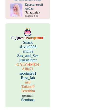
Крылья моей
любви
(Jalagonia)
Баллов: 659
С
Д
н
е
м
Р
о
ж
д
е
н
и
я
!
Snack
slavik0886
artdiva
Sax_and_Sex
RussiaPiter
-GALYHMEN-
Alfia71
sportage81
Rest_Jah
az0
TatianaP
Tereshka
german
Semiona