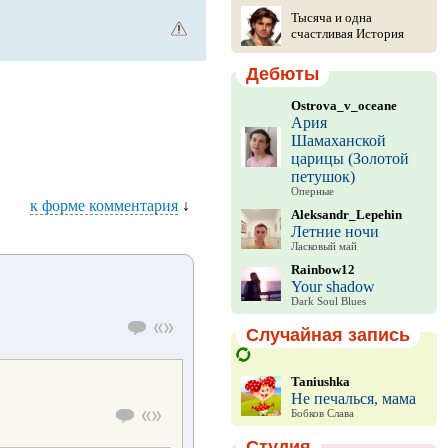
Тысяча и одна
счастливая История
Дебюты
Ostrova_v_oceane
Ария
Шамаханской
царицы (Золотой
петушок)
Оперные
к форме комментария
↓
Aleksandr_Lepehin
Летние ночи
Ласковый май
Rainbow12
Your shadow
Dark Soul Blues
Случайная запись
Taniushka
Не печалься, мама
Бобков Слава
Студия