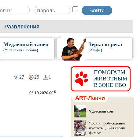
Развлечения
Медленный танец
Зеркало-река
(Успенская Любовь)
(Альфа)
ПОМОГАЕМ
27
25
1
ЖИВОТНЫМ
В ЗОНЕ СВО
43
06.10.2020 00
ART-Ланчи
Чудесный сон
"Сон и пробуждение
пустоты", 1-ая серия
фильма