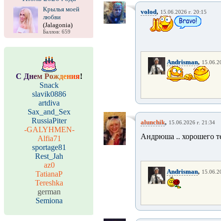
Крылья моей
,
volod
15.06.2026 г. 20:15
любви
(Jalagonia)
Баллов: 659
,
Andrisman
15.06.2
С
Д
н
е
м
Р
о
ж
д
е
н
и
я
!
Snack
slavik0886
artdiva
Sax_and_Sex
RussiaPiter
,
alunchik
15.06.2026 г. 21:34
-GALYHMEN-
Андрюша .. хорошего те
Alfia71
sportage81
Rest_Jah
az0
,
Andrisman
15.06.2
TatianaP
Tereshka
german
Semiona