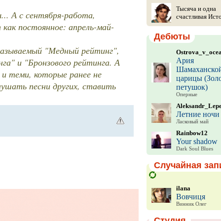
Тысяча и одна
... А с сентября-работа,
счастливая Ист
как постоянное: апрель-май-
Дебюты
 называемый "Медный рейтинг",
Ostrova_v_oce
нга" и "Бронзового рейтинга. А
Ария
Шамаханско
 и теми, которые ранее не
царицы (Зол
слушать песни других, ставить
петушок)
Оперные
Aleksandr_Lep
Летние ночи
Ласковый май
Rainbow12
Your shadow
Dark Soul Blues
Случайная зап
ilana
Вовчиця
Винник Олег
Студия