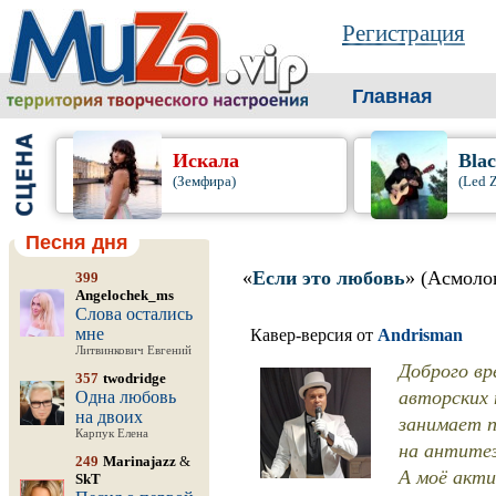
Регистрация
Главная
Искала
Bla
(Земфира)
(Led 
Песня дня
«
Если это любовь
» (Асмоло
399
Angelochek_ms
Слова остались
мне
Кавер-версия от
Andrisman
Литвинкович Евгений
Доброго вр
357
twodridge
авторских 
Одна любовь
на двоих
занимает п
Карпук Елена
на антитез
249
Marinajazz
&
А моё акти
SkT