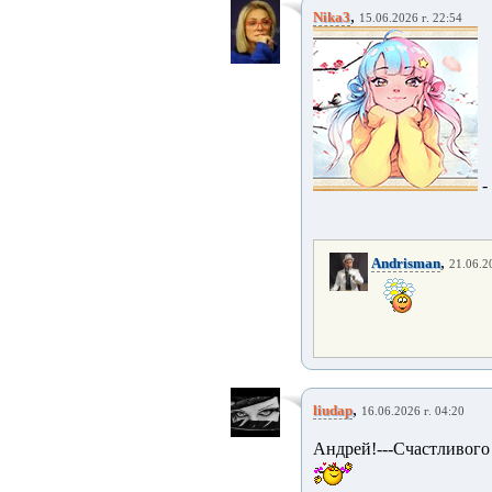
,
Nika3
15.06.2026 г. 22:54
-
,
Andrisman
21.06.2
,
liudap
16.06.2026 г. 04:20
Андрей!---Счастливого