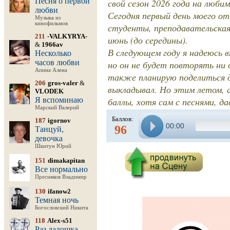
Песня о первой
свой сезон 2026 года на люби
любви
Сегодня первый день моего от
Музыка из
кинофильмов
студенты, преподавательская
211
-VALKYRYA-
июнь (до середины).
&
1966av
В следующем году я надеюсь 
Несколько
часов любви
но он не будет повторять ни 
Апина Алена
также планирую поделиться др
206
gros-valer
&
выкладывал. Но этим летом, а
VLODEK
Я вспоминаю
баллы, хотя сам с песнями, да
Марский Валерий
Баллов:
187
igornov
00:00
96
Танцуй,
девочка
Шкитун Юрий
151
dimakapitan
Все нормально
Пресняков Владимир
130
ifanow2
Темная ночь
Богословский Никита
118
Alex-s51
Раз ладошка