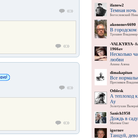
ifanow2
Темная ночь
Богословский Ник
akononov6690
В городском 
Трошин Владимир
-VALKYRYA-
&
1966av
Несколько ча
любви
Апина Алена
dimakapitan
Все нормаль
Пресняков Владим
Otblesk
А теплоход 
Ау
Золотухин Валери
Sanich1958
Дождь в саду
Митяев Олег
igornov
Танцуй, дев