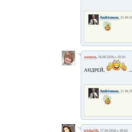
,
Andrisman
21.06.2
,
women
16.06.2026 г. 05:01
АНДРЕЙ,
..
,
Andrisman
21.06.2
,
irisha56
17.06.2026 г. 09:02