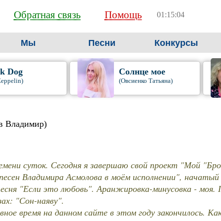
Обратная связь
Помощь
01:15:05
Мы
Песни
Конкурсы
ck Dog
Солнце мое
Zeppelin)
(Овсиенко Татьяна)
в Владимир)
емени суток. Сегодня я завершаю свой проект "Мой "Бро
песен Владимира Асмолова в моём исполнении", начатый 
есня "Если это любовь". Аранжировка-минусовка - моя.
ах: "Сон-наяву".
вное время на данном сайте в этом году закончилось. Ка