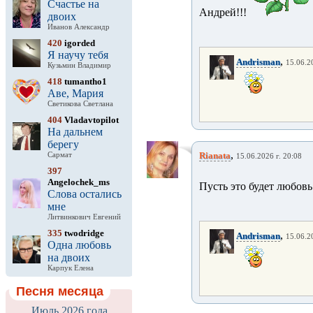
Счастье на
Андрей!!!
двоих
Иванов Александр
420
igorded
Я научу тебя
,
Andrisman
15.06.2
Кузьмин Владимир
418
tumantho1
Аве, Мария
Светикова Светлана
404
Vladavtopilot
На дальнем
берегу
,
Rianata
Сармат
15.06.2026 г. 20:08
397
Angelochek_ms
Пусть это будет любовь
Слова остались
мне
Литвинкович Евгений
335
twodridge
,
Andrisman
15.06.2
Одна любовь
на двоих
Карпук Елена
Песня месяца
Июль 2026 года