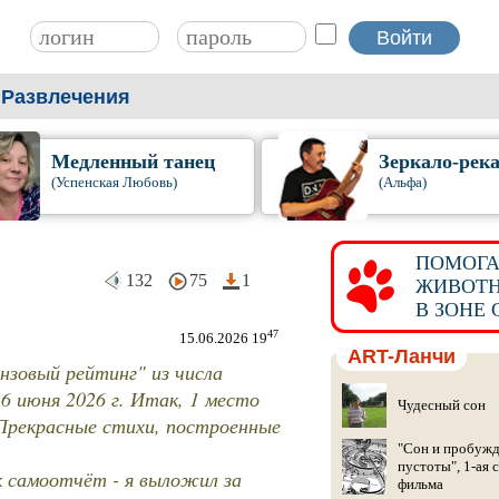
Развлечения
Медленный танец
Зеркало-рек
(Успенская Любовь)
(Альфа)
ПОМОГА
132
75
1
ЖИВОТ
В ЗОНЕ 
47
15.06.2026 19
ART-Ланчи
нзовый рейтинг" из числа
6 июня 2026 г. Итак, 1 место
Чудесный сон
 Прекрасные стихи, построенные
"Сон и пробуж
пустоты", 1-ая 
к самоотчёт - я выложил за
фильма