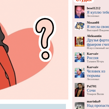
besel1212
Я куплю теб
Лесоповал
Nissan66
Я несла свою
Высоцкий Владим
Aleksantin
Друзья фарт
фраером счи
Искусственный ин
Karvaiv
Россия
Тальков Игорь
Karvaiv
Человек из
тюрьмы
Лесоповал
Pol701
Сочи
Токарев Вилли
marinka9
Над пропаст