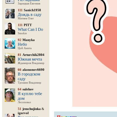
Зарицкая Евгения
111
Sanich1958
Дождь в саду
Митяев Олег
111
PITT
What Can I Do
Smokie
92
Manyka
Небо
Цой Анита
81
Arturchik2804
Южная мечта
Ждамиров Владимир
66
akononov6690
В городском
саду
Трошин Владимир
64
sulehov
Я куплю тебе
дом
Лесоповал
51
jemchujinka
&
igorvol