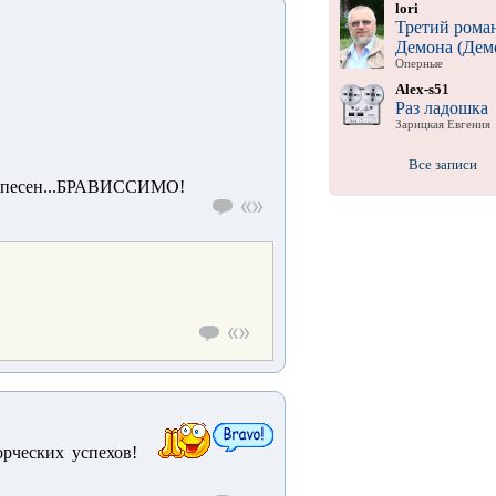
lori
Третий рома
Демона (Дем
Оперные
Alex-s51
Раз ладошка
Зарицкая Евгения
Все записи
ых песен...БРАВИССИМО!
орческих успехов!