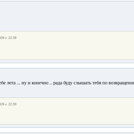
026 г. 22:39
бе лета ... ну и конечно .. рада буду слышать тебя по возвращен
026 г. 22:39