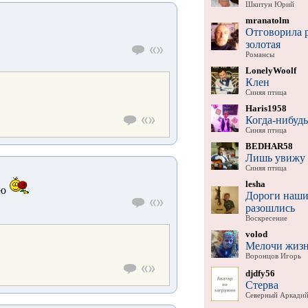
Шкитун Юрий
mranatolm
Отговорила 
золотая
Романсы
LonelyWoolf
Клен
Синяя птица
Haris1958
Когда-нибудь
Синяя птица
BEDHAR58
Лишь увижу 
Синяя птица
lesha
ию
Дороги наш
разошлись
Воскресение
volod
Мелочи жиз
Воронцов Игорь
djdfy56
Стерва
Северный Аркади