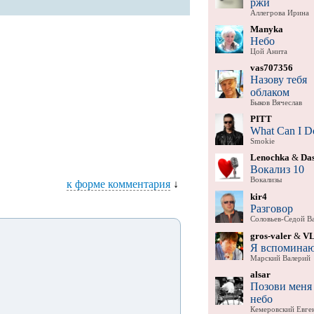
ржи
Аллегрова Ирина
Manyka
Небо
Цой Анита
vas707356
Назову тебя
облаком
Быков Вячеслав
PITT
What Can I D
Smokie
Lenochka
&
Da
Вокализ 10
Вокализы
к форме комментария
↓
kir4
Разговор
Соловьев-Седой В
gros-valer
&
V
Я вспомина
Марский Валерий
alsar
Позови меня
небо
Кемеровский Евге