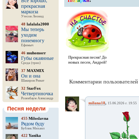
П
о
д
а
р
к
и
:
Все хорошо,
прекрасная
маркиза
Утесов Леонид
48
lalalala2000
Мы теперь
уходим
понемногу
Ефимыч
46
muhomorr
Прекрасная песня! До
Губы окаянные
новых песен, Андрей!
Среда (трио)
37
MAXMIX
Он и она
Комментарии пользователей 
Шакиров Ринат
32
StarFox
Четвертиночка
Розенбаум Александр
,
milana18
15.06.2026 г. 19:55
Песня недели
455
Miloslavna
Рядом буду
Бублик Михаил
422
Yanika