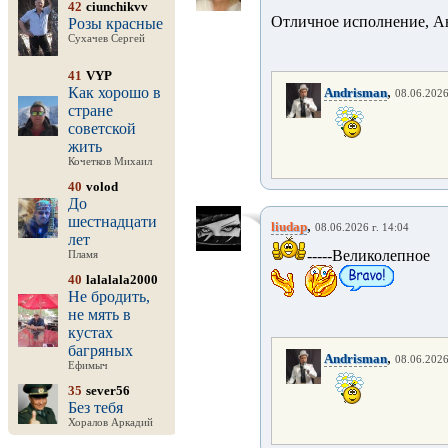
42
ciunchikvv
Отличное исполнение, Ан
Розы красные
Сухачев Сергей
41
VYP
,
Как хорошо в
Andrisman
08.06.2026
стране
советской
жить
Кочетков Михаил
40
volod
До
шестнадцати
,
liudap
08.06.2026 г. 14:04
лет
-----Великолепно
Пламя
40
lalalala2000
Не бродить,
не мять в
кустах
багряных
,
Andrisman
08.06.2026
Ефимыч
35
sever56
Без тебя
Хоралов Аркадий