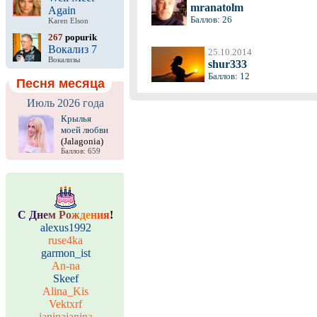
mranatolm
Again
Баллов: 26
Karen Elson
267
popurik
Вокализ 7
25.10.2014
Вокализы
shur333
Баллов: 12
Песня месяца
Июль 2026 года
Крылья
моей любви
(Jalagonia)
Баллов: 659
С
Д
н
е
м
Р
о
ж
д
е
н
и
я
!
alexus1992
ruse4ka
garmon_ist
An-na
Skeef
Alina_Kis
Vektxrf
janinajanina