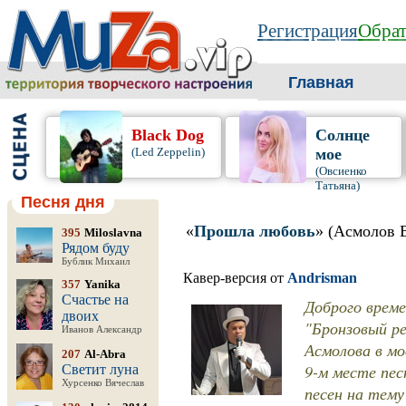
Регистрация
Обрат
Главная
Black Dog
Солнце
(Led Zeppelin)
мое
(Овсиенко
Татьяна)
Песня дня
«
Прошла любовь
» (Асмолов 
395
Miloslavna
Рядом буду
Бублик Михаил
Кавер-версия от
Andrisman
357
Yanika
Счастье на
Доброго врем
двоих
"Бронзовый ре
Иванов Александр
Асмолова в мо
207
Al-Abra
9-м месте пес
Светит луна
Хурсенко Вячеслав
песен на тему