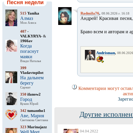
Песня недели
,
515
Yanika
Radmila76
08.06.2026 г. 16:18
Алмаз
Андрей! Красивая песня,
Мон Алиса
407
-
Браво всем и авторам и
VALKYRYA-
&
1966av
Когда
погаснут
,
Andrisman
08.06.2026
маяки
Влади Наталья
399
Vladavtopilot
На дальнем
берегу
Сармат
Комментарии могут оставл
акти
350
ifanow2
Зареги
Город
Кукин Юрий
342
tumantho1
Другие исполнен
Аве, Мария
Светикова Светлана
323
Marinajazz
04.04.2022
Well Meet