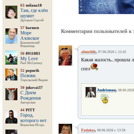
63
milana18
Там, где клён
шумит
Дроздов Сергей
57
barmen
Комментарии пользователей к 
Море
Азовское
Бажиновский
Владимир
,
alunchik
07.06.2026 г. 21:42
56
8911083
My Love
Какая жалость.. прошла л
Paul McCartney
спел
52
popurik
Позови
Тирольский Вадим
50
jukovai37
,
Andrisman
08.06.2026
С Днем
Рождения
Авторские
44
PITT
Город,
которого нет
Корнелюк Игорь
,
Fatinias
08.06.2026 г. 13:58