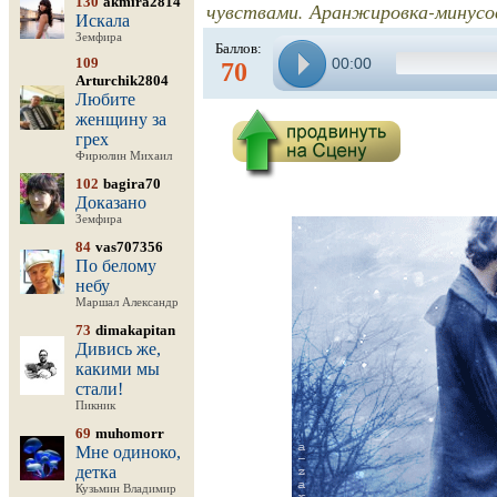
130
akmira2814
чувствами. Аранжировка-минусов
Искала
Земфира
Баллов:
109
00:00
70
Arturchik2804
Любите
женщину за
грех
Фирюлин Михаил
102
bagira70
Доказано
Земфира
84
vas707356
По белому
небу
Маршал Александр
73
dimakapitan
Дивись же,
какими мы
стали!
Пикник
69
muhomorr
Мне одиноко,
детка
Кузьмин Владимир