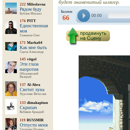
будет знаменитый шлягер.
222
Miloslavna
Рядом буду
Баллов:
Бублик Михаил
00:00
66
176
PITT
Единственная
моя
Газманов Олег
171
Marka64
Как мне быть
Серов Александр
145
vitgol
Эти глаза
напротив
Ободзинский
Валерий
137
Al-Abra
Светит луна
Хурсенко Вячеслав
133
dimakapitan
Скрипач
Кобяков Аркадий
119
RUSSMIR
Отпусти меня
Гагарина Полина