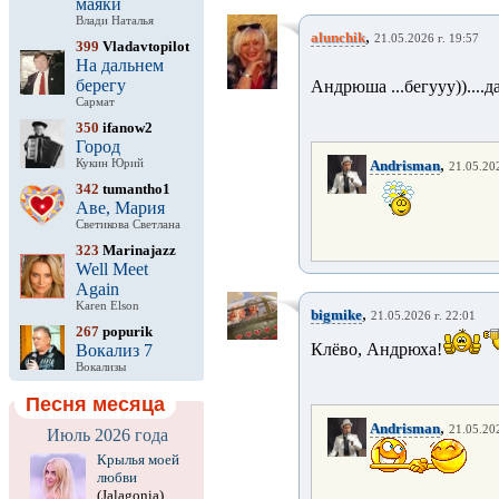
маяки
Влади Наталья
,
alunchik
21.05.2026 г. 19:57
399
Vladavtopilot
На дальнем
берегу
Андрюша ...бегууу))....д
Сармат
350
ifanow2
Город
,
Кукин Юрий
Andrisman
21.05.202
342
tumantho1
Аве, Мария
Светикова Светлана
323
Marinajazz
Well Meet
Again
Karen Elson
,
bigmike
21.05.2026 г. 22:01
267
popurik
Клёво, Андрюха!
Вокализ 7
Вокализы
Песня месяца
,
Andrisman
21.05.202
Июль 2026 года
Крылья моей
любви
(Jalagonia)