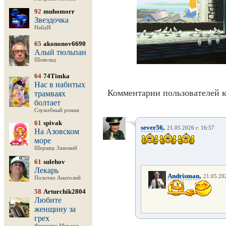
92
muhomorr
Звездочка
НайдИ
65
akononov6690
Алый тюльпан
Шоколад
64
74Timka
Нас в набитых
Комментарии пользователей к
трамваях
болтает
Служебный роман
61
spivak
,
sever56
21.05.2026 г. 16:57
На Азовском
море
Шершер Зиновий
61
sulehov
Лекарь
,
Andrisman
21.05.202
Полотно Анатолий
58
Arturchik2804
Любите
женщину за
грех
Фирюлин Михаил