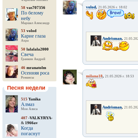
,
volod
58
vas707356
21.05.2026 г. 18:02
По белому
небу
Маршал Александр
53
volod
Карие глаза
,
Andrisman
21.05.202
Ахра
50
lalalala2000
Свеча
Гранкин Андрей
46
mranatolm
Осенняя роса
,
milana18
21.05.2026 г. 18:53
Романсы
Песня недели
515
Yanika
Алмаз
,
Andrisman
21.05.202
Мон Алиса
407
-VALKYRYA-
&
1966av
Когда
погаснут