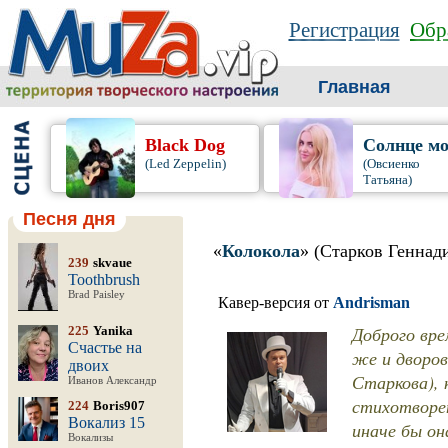
Регистрация
Обр
Главная
Black Dog
Солнце мо
(Led Zeppelin)
(Овсиенко
Татьяна)
Песня дня
«
Колокола
» (Старков Геннад
239
skvaue
Toothbrush
Brad Paisley
Кавер-версия от
Andrisman
Доброго вре
225
Yanika
Счастье на
же и дворов
двоих
Старкова), 
Иванов Александр
стихотворен
224
Boris907
Вокализ 15
иначе бы он
Вокализы