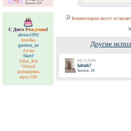
Баллов: 659
Комментарии могут оставлят
З
С
Д
н
е
м
Р
о
ж
д
е
н
и
я
!
alexus1992
ruse4ka
Другие испол
garmon_ist
An-na
Skeef
04.12.2024
Alina_Kis
labuh7
Vektxrf
Баллов: 28
janinajanina
aqva-100