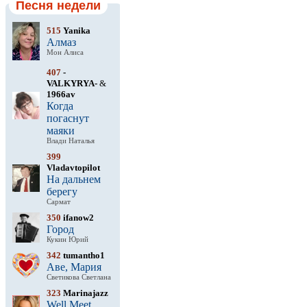
Песня недели
515
Yanika
Алмаз
Мон Алиса
407
-
VALKYRYA-
&
1966av
Когда
погаснут
маяки
Влади Наталья
399
Vladavtopilot
На дальнем
берегу
Сармат
350
ifanow2
Город
Кукин Юрий
342
tumantho1
Аве, Мария
Светикова Светлана
323
Marinajazz
Well Meet