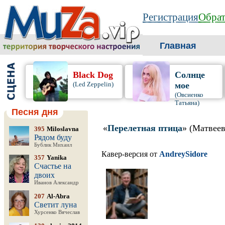
Регистрация
Обрат
Главная
Black Dog
Солнце
(Led Zeppelin)
мое
(Овсиенко
Татьяна)
Песня дня
«
Перелетная птица
» (Матвеев
395
Miloslavna
Рядом буду
Бублик Михаил
Кавер-версия от
AndreySidore
357
Yanika
Счастье на
двоих
Иванов Александр
207
Al-Abra
Светит луна
Хурсенко Вячеслав