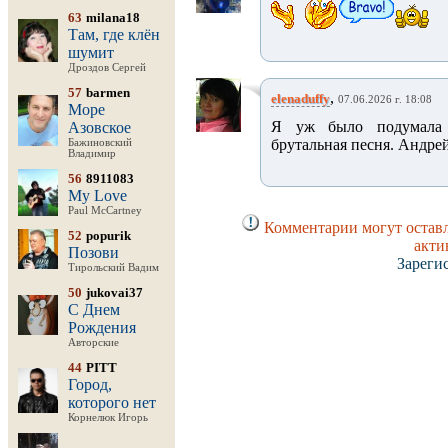
63
milana18
Там, где клён
шумит
Дроздов Сергей
57
barmen
,
elenaduffy
07.06.2026 г. 18:08
Море
Я уж было подумала 
Азовское
брутальная песня. Андрей
Бажиновский
Владимир
56
8911083
My Love
Paul McCartney
Комментарии могут оставл
52
popurik
акти
Позови
Зареги
Тирольский Вадим
50
jukovai37
С Днем
Рождения
Авторские
44
PITT
Город,
которого нет
Корнелюк Игорь