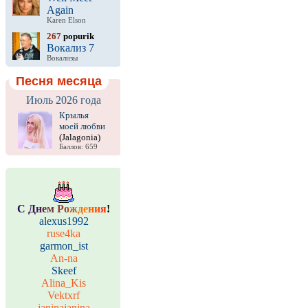
Again
Karen Elson
267
popurik
Вокализ 7
Вокализы
Песня месяца
Июль 2026 года
Крылья
моей любви
(Jalagonia)
Баллов: 659
С
Д
н
е
м
Р
о
ж
д
е
н
и
я
!
alexus1992
ruse4ka
garmon_ist
An-na
Skeef
Alina_Kis
Vektxrf
janinajanina