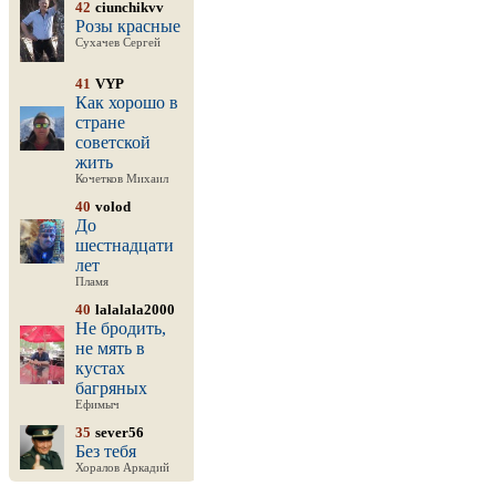
42
ciunchikvv
Розы красные
Сухачев Сергей
41
VYP
Как хорошо в
стране
советской
жить
Кочетков Михаил
40
volod
До
шестнадцати
лет
Пламя
40
lalalala2000
Не бродить,
не мять в
кустах
багряных
Ефимыч
35
sever56
Без тебя
Хоралов Аркадий