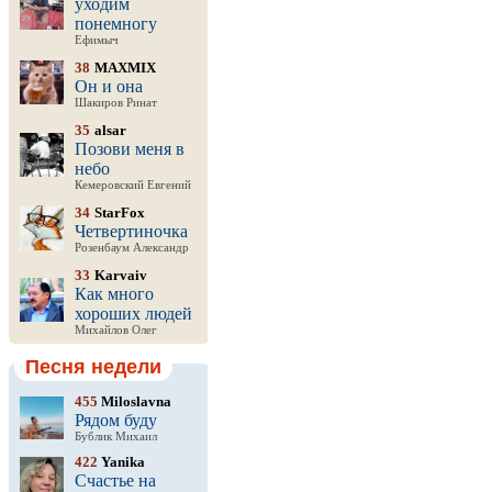
уходим
понемногу
Ефимыч
38
MAXMIX
Он и она
Шакиров Ринат
35
alsar
Позови меня в
небо
Кемеровский Евгений
34
StarFox
Четвертиночка
Розенбаум Александр
33
Karvaiv
Как много
хороших людей
Михайлов Олег
Песня недели
455
Miloslavna
Рядом буду
Бублик Михаил
422
Yanika
Счастье на