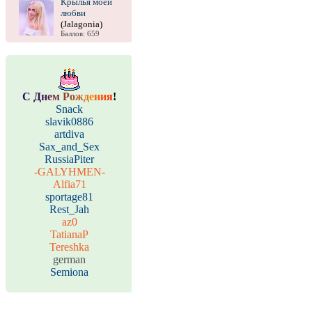
Крылья моей
любви
(Jalagonia)
Баллов: 659
С
Д
н
е
м
Р
о
ж
д
е
н
и
я
!
Snack
slavik0886
artdiva
Sax_and_Sex
RussiaPiter
-GALYHMEN-
Alfia71
sportage81
Rest_Jah
az0
TatianaP
Tereshka
german
Semiona