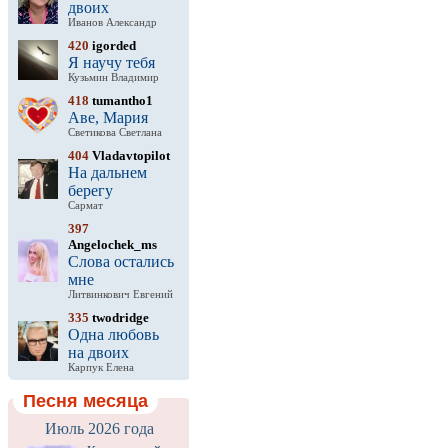
двоих
Иванов Александр
420
igorded
Я научу тебя
Кузьмин Владимир
418
tumantho1
Аве, Мария
Светикова Светлана
404
Vladavtopilot
На дальнем
берегу
Сармат
397
Angelochek_ms
Слова остались
мне
Литвинкович Евгений
335
twodridge
Одна любовь
на двоих
Карпук Елена
Песня месяца
Июль 2026 года