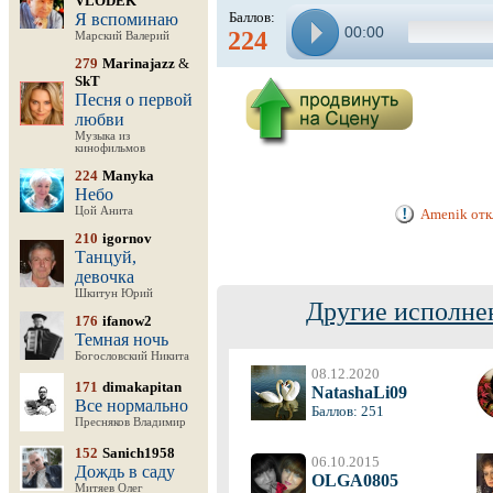
VLODEK
Баллов:
Я вспоминаю
00:00
224
Марский Валерий
279
Marinajazz
&
SkT
Песня о первой
любви
Музыка из
кинофильмов
224
Manyka
Небо
Цой Анита
Amenik отк
210
igornov
Танцуй,
девочка
Шкитун Юрий
Другие исполне
176
ifanow2
Темная ночь
Богословский Никита
08.12.2020
171
dimakapitan
NatashaLi09
Все нормально
Баллов: 251
Пресняков Владимир
152
Sanich1958
06.10.2015
Дождь в саду
OLGA0805
Митяев Олег