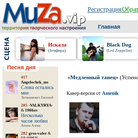
Регистрация
Обрат
Главная
Искала
Black Dog
(Земфира)
(Led Zeppelin)
Песня дня
«
Медленный танец
» (Успен
417
Angelochek_ms
Слова остались
мне
Кавер-версия от
Amenik
Литвинкович Евгений
285
-VALKYRYA-
&
1966av
Несколько
часов любви
Апина Алена
282
gros-valer
&