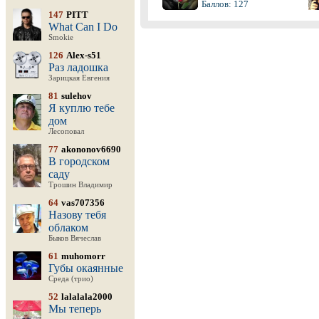
Баллов: 127
147
PITT
What Can I Do
Smokie
126
Alex-s51
Раз ладошка
Зарицкая Евгения
81
sulehov
Я куплю тебе
дом
Лесоповал
77
akononov6690
В городском
саду
Трошин Владимир
64
vas707356
Назову тебя
облаком
Быков Вячеслав
61
muhomorr
Губы окаянные
Среда (трио)
52
lalalala2000
Мы теперь