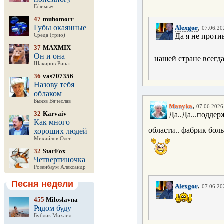
Ефимыч
47
muhomorr
,
Губы окаянные
Alexgor
07.06.20
Да я не проти
Среда (трио)
37
MAXMIX
Он и она
нашей стране всегда
Шакиров Ринат
36
vas707356
Назову тебя
облаком
Быков Вячеслав
,
Manyka
07.06.2026 
32
Karvaiv
Да..Да...подде
Как много
области.. фабрик боль
хороших людей
Михайлов Олег
32
StarFox
Четвертиночка
Розенбаум Александр
Песня недели
,
Alexgor
07.06.20
455
Miloslavna
Рядом буду
Бублик Михаил