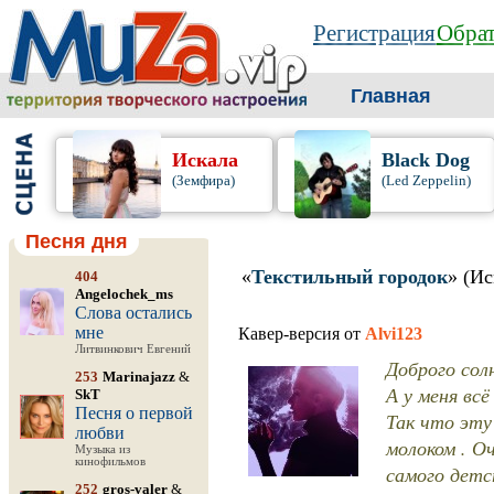
Регистрация
Обрат
Главная
Искала
Black Dog
(Земфира)
(Led Zeppelin)
Песня дня
«
Текстильный городок
» (Ис
404
Angelochek_ms
Слова остались
мне
Кавер-версия от
Alvi123
Литвинкович Евгений
Доброго солн
253
Marinajazz
&
А у меня всё
SkT
Песня о первой
Так что эту
любви
молоком . О
Музыка из
кинофильмов
самого детс
252
gros-valer
&