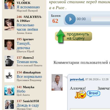
красивой сталинке перед такими
VLODEK
а в Риге .
Я вспоминаю
Марский Валерий
Баллов:
246
-VALKYRYA-
00:00
62
&
1966av
Несколько
часов любви
Апина Алена
195
igornov
Танцуй,
девочка
Шкитун Юрий
157
ifanow2
Темная ночь
Комментарии пользователей 
Богословский Никита
154
dimakapitan
Все нормально
,
petrovlad
07.06.2026 г. 12:28
Пресняков Владимир
141
Manyka
Аллочка! Замеча
Небо
Цой Анита
137
Sanich1958
Дождь в саду
Митяев Олег