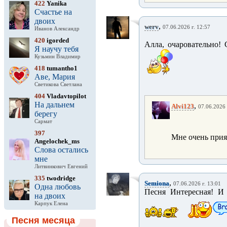
422
Yanika
Счастье на
двоих
,
werv
07.06.2026 г. 12:57
Иванов Александр
420
igorded
Алла, очаровательно!
Я научу тебя
Кузьмин Владимир
418
tumantho1
Аве, Мария
Светикова Светлана
404
Vladavtopilot
На дальнем
,
Alvi123
07.06.2026 
берегу
Сармат
397
Мне очень прия
Angelochek_ms
Слова остались
мне
Литвинкович Евгений
335
twodridge
,
Semiona
07.06.2026 г. 13:01
Одна любовь
Песня Интересная! И 
на двоих
Карпук Елена
Песня месяца