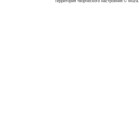
Территория творческого настроения © Muza.v