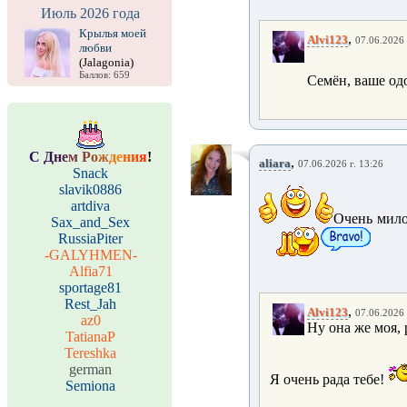
Июль 2026 года
Крылья моей
,
Alvi123
07.06.2026 
любви
(Jalagonia)
Баллов: 659
Семён, ваше о
С
Д
н
е
м
Р
о
ж
д
е
н
и
я
!
,
aliara
07.06.2026 г. 13:26
Snack
slavik0886
artdiva
Очень мило
Sax_and_Sex
RussiaPiter
-GALYHMEN-
Alfia71
sportage81
Rest_Jah
,
Alvi123
07.06.2026 
az0
Ну она же моя, 
TatianaP
Tereshka
german
Я очень рада тебе!
Semiona