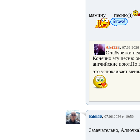
мамину песню)))
,
Alvi123
07.06.2026 
С табуретки пел
Конечно эту песню он
английские поют.Но в
это успокаивает меня
,
Eddi50
07.06.2026 г. 19:50
Замечательно, Аллочка!