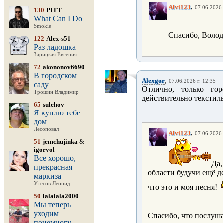
,
Alvi123
07.06.2026 
130
PITT
What Can I Do
Smokie
Спасибо, Воло
122
Alex-s51
Раз ладошка
Зарицкая Евгения
72
akononov6690
В городском
,
Alexgor
07.06.2026 г. 12:35
саду
Отлично, только гор
Трошин Владимир
действительно текстиль
65
sulehov
Я куплю тебе
дом
Лесоповал
,
Alvi123
07.06.2026 
51
jemchujinka
&
igorvol
Все хорошо,
Да,
прекрасная
области будучи ещё де
маркиза
Утесов Леонид
что это и моя песня!
50
lalalala2000
Мы теперь
уходим
Спасибо, что послуш
понемногу