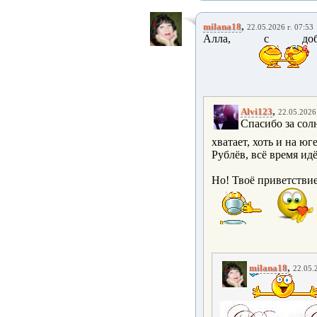
,
milana18
22.05.2026 г. 07:53
Алла, с добр
,
Alvi123
22.05.2026 
Спасибо за сол
хватает, хоть и на ю
Рублёв, всё время ид
Но! Твоё приветстви
,
milana18
22.05.