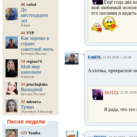
Ещё года два на
46
volod
мой любимый исполни
До
его песнями и видеть
шестнадцати
лет
Пламя
44
VYP
Как хорошо в
стране
советской жить
Кочетков Михаил
,
Eddi50
21.05.2026 г. 22:36
34
regina74
Мой мир
Аллочка, прекрасное и
наполнен
Алькасар
33
jemchujinka
Выходной
,
Alvi123
22.05.2026 
Детские Русские
32
tuleneva
Туман
Я рада, что это
Эгромжан Александр
Песня недели
525
Yanika
,