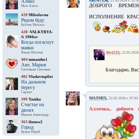
vas707356
Алмаз
21.05.2026 г. 22:5
ДОБРОГО ВРЕМЕН
Мон Алиса
429
Miloslavna
ИСПОЛНЕНИЕ КРАС
Рядом буду
Бублик Михаил
420
-VALKYRYA-
&
1966av
Когда погаснут
маяки
,
Alvi123
Влади Наталья
22.05.2026 
404
tumantho1
Аве, Мария
Благодарю, Вас
Светикова Светлана
402
Vladavtopilot
На дальнем
берегу
Сармат
,
MAXMIX
22.05.2026 г. 07:03
399
Yanika
Счастье на
Аллочка,. доброго 
двоих
Иванов Александр
363
ifanow2
Город
Кукин Юрий