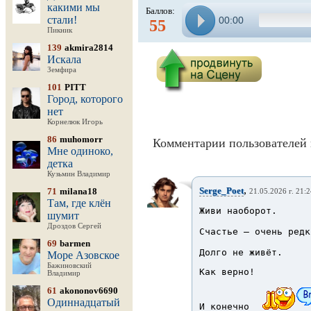
какими мы
Баллов:
стали!
00:00
55
Пикник
139
akmira2814
Искала
Земфира
101
PITT
Город, которого
нет
Корнелюк Игорь
86
muhomorr
Комментарии пользователей 
Мне одиноко,
детка
Кузьмин Владимир
,
Serge_Poet
71
milana18
21.05.2026 г. 21:
Там, где клён
Живи наоборот.
шумит
Дроздов Сергей
Счастье — очень редк
69
barmen
Долго не живёт.
Море Азовское
Бажиновский
Как верно!
Владимир
61
akononov6690
Одиннадцатый
И конечно