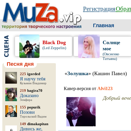
Регистрация
Обрат
Главная
Black Dog
Солнце
(Led Zeppelin)
мое
(Овсиенко
Татьяна)
Песня дня
«
Золушка
» (Кашин Павел)
225
igorded
Я научу тебя
Кузьмин Владимир
Кавер-версия от
Alvi123
219
bagira70
Доказано
Добрый вече
Земфира
155
popurik
Позови
Тирольский Вадим
149
dimakapitan
Дивись же,