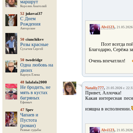
маршрут
Королев Анатолий
52
jukovai37
С Днем
Рождения
,
Alvi123
21.05.2026 
Авторские
50
ciunchikvv
Поэт всегда по
Розы красные
Благодарю, Серёжа за
Сухачев Сергей
50
twodridge
Очень впечатлил!
Одна любовь на
двоих
Карпук Елена
48
lalalala2000
Не бродить, не
,
Nataliy777
21.05.2026 г. 22:3
мять в кустах
Привет, Аллочка!
багряных
Какая интересная песн
Ефимыч
изящна в исполнении.
47
Spev
Чапаев и
Пустота
(роман)
,
Alvi123
Разные судьбы
21.05.2026 