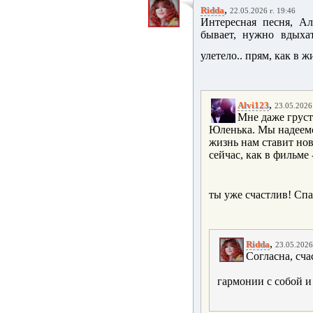
,
Ridda
22.05.2026 г. 19:46
Интересная песня, Ал
бывает, нужно вдыхат
улетело.. прям, как в ж
,
Alvi123
23.05.2026 
Мне даже груст
Юленька. Мы надеемся
жизнь нам ставит но
сейчас, как в фильме
ты уже счастлив! Сп
,
Ridda
23.05.2026
Согласна, сча
гармонии с собой 