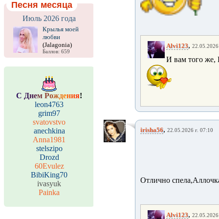
Песня месяца
Июль 2026 года
Крылья моей
любви
,
(Jalagonia)
Alvi123
22.05.2026 
Баллов: 659
И вам того же,
С
Д
н
е
м
Р
о
ж
д
е
н
и
я
!
leon4763
grim97
svatovstvo
,
irisha56
anechkina
22.05.2026 г. 07:10
Anna1981
stelszipo
Drozd
60Evulez
BibiKing70
Отлично спела,Аллочка
ivasyuk
Painka
,
Alvi123
22.05.2026 