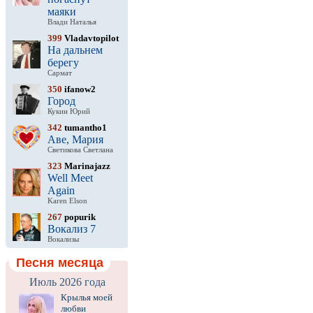
маяки
Влади Наталья
399
Vladavtopilot
На дальнем
берегу
Сармат
350
ifanow2
Город
Кукин Юрий
342
tumantho1
Аве, Мария
Светикова Светлана
323
Marinajazz
Well Meet
Again
Karen Elson
267
popurik
Вокализ 7
Вокализы
Песня месяца
Июль 2026 года
Крылья моей
любви