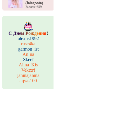
(Jalagonia)
Баллов: 659
С
Д
н
е
м
Р
о
ж
д
е
н
и
я
!
alexus1992
ruse4ka
garmon_ist
An-na
Skeef
Alina_Kis
Vektxrf
janinajanina
aqva-100