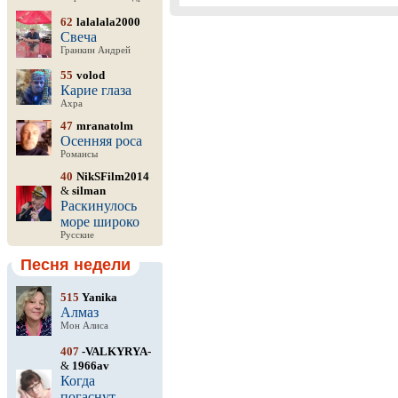
62
lalalala2000
Свеча
Гранкин Андрей
55
volod
Карие глаза
Ахра
47
mranatolm
Осенняя роса
Романсы
40
NikSFilm2014
&
silman
Раскинулось
море широко
Русские
Песня недели
515
Yanika
Алмаз
Мон Алиса
407
-VALKYRYA-
&
1966av
Когда
погаснут