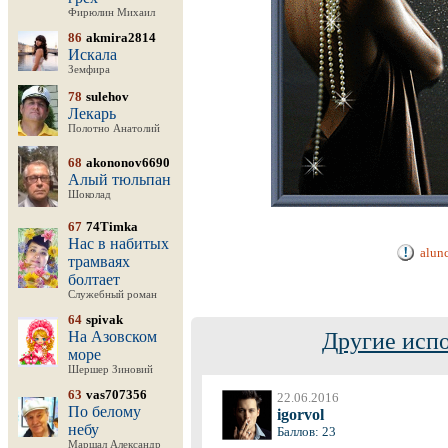
Фирюлин Михаил
86
akmira2814
Искала
Земфира
78
sulehov
Лекарь
Полотно Анатолий
68
akononov6690
Алый тюльпан
Шоколад
67
74Timka
Нас в набитых
alun
трамваях
болтает
Служебный роман
64
spivak
На Азовском
Другие испо
море
Шершер Зиновий
63
vas707356
22.06.2016
По белому
igorvol
небу
Баллов: 23
Маршал Александр