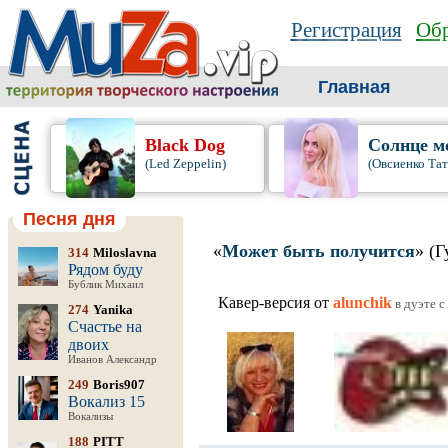
Регистрация
Обр
Главная
Black Dog
Солнце м
(Led Zeppelin)
(Овсиенко Тат
Песня дня
«
Может быть получится
» (Г
314
Miloslavna
Рядом буду
Бублик Михаил
Кавер-версия от
alunchik
в дуэте c
274
Yanika
Счастье на
двоих
Иванов Александр
249
Boris907
Вокализ 15
Вокализы
188
PITT