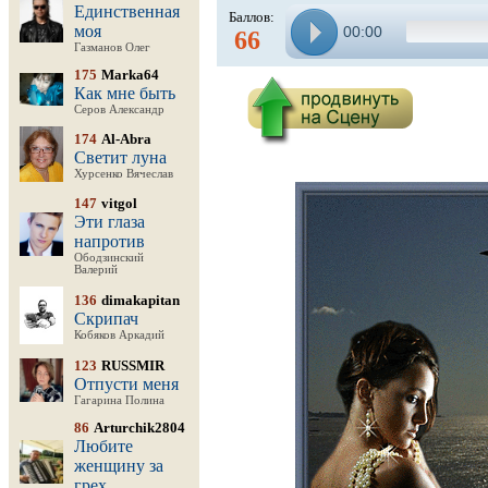
Единственная
Баллов:
моя
00:00
66
Газманов Олег
175
Marka64
Как мне быть
Серов Александр
174
Al-Abra
Светит луна
Хурсенко Вячеслав
147
vitgol
Эти глаза
напротив
Ободзинский
Валерий
136
dimakapitan
Скрипач
Кобяков Аркадий
123
RUSSMIR
Отпусти меня
Гагарина Полина
86
Arturchik2804
Любите
женщину за
грех