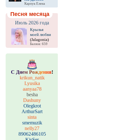
Карпук Елена
Песня месяца
Июль 2026 года
Крылья
моей любви
(Jalagonia)
Баллов: 659
С
Д
н
е
м
Р
о
ж
д
е
н
и
я
!
krikun_natik
Lyusika
aanyaa78
besha
Dashuny
Olegkrot
ArthurSart
sinta
smemuzik
nelly27
89062486105
KisSer