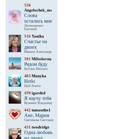
536
Angelochek_ms
Слова
остались мне
Литвинкович
Евгений
516
Yanika
Счастье на
двоих
Иванов Александр
501
Miloslavna
Рядом буду
Бублик Михаил
483
Manyka
Небо
Цой Анита
459
igorded
Я научу тебя
Кузьмин Владимир
442
tumantho1
Аве, Мария
Светикова Светлана
431
twodridge
Одна любовь
на двоих