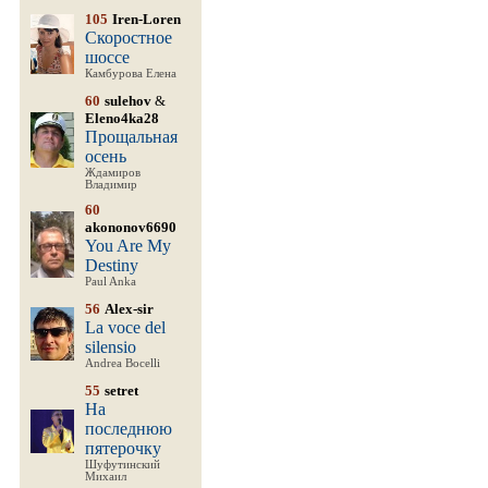
105
Iren-Loren
Скоростное
шоссе
Камбурова Елена
60
sulehov
&
Eleno4ka28
Прощальная
осень
Ждамиров
Владимир
60
akononov6690
You Are My
Destiny
Paul Anka
56
Alex-sir
La voce del
silensio
Andrea Bocelli
55
setret
На
последнюю
пятерочку
Шуфутинский
Михаил