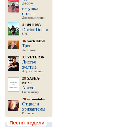
лесом
избушка
стояла
Дворовые песни
41
8911083
Doctor Doctor
UFO
36
vartedik50
Трое
Лесоповал
31
VETER36
Листья
желтые
Агутин Леонид
28
SASHA-
NEXT
Август
Синяя птица
28
mranatolm
Отцвели
хризантемы
Романсы
Песня недели