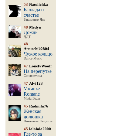
53
Natulichka
Баллада о
счастье
Бакуменко Яна
48
Medya
Дождь
ДДТ
48
Arturchik2804
Чужое кольцо
Dance Music
47
LonelyWoolf
На перепутье
Синяя птица
47
Alvi123
Vacanze
Romane
Matia Bazar
45
Radmila76
Женская
долюшка
Николаева Людмила
45
lalalala2000
Где-то за