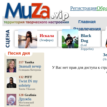
Регистрация
Обра
Главная
Развлечения
Искала
Black
(Земфира)
Dog
(Led
Zeppelin)
Песня дня
З
(А
217
Yanika
Званый вечер
У Вас нет прав для доступа к ст
Голицына Катерина
132
PITT
Twist IN my
sobriety
Tanita Tikaram
128
Grafinia
Дружба
Могилевский
Анатолий