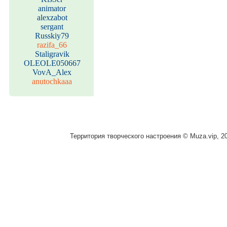
animator
alexzabot
sergant
Russkiy79
razifa_66
Staligravik
OLEOLE050667
VovA_Alex
anutochkaaa
Территория творческого настроения © Muza.vip, 2