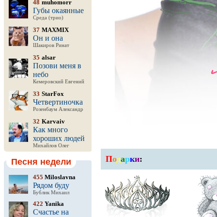
48
muhomorr
Губы окаянные
Среда (трио)
37
MAXMIX
Он и она
Шакиров Ринат
35
alsar
Позови меня в
небо
Кемеровский Евгений
33
StarFox
Четвертиночка
Розенбаум Александр
32
Karvaiv
Как много
хороших людей
Михайлов Олег
П
о
д
а
р
к
и
:
Песня недели
455
Miloslavna
Рядом буду
Бублик Михаил
422
Yanika
Счастье на