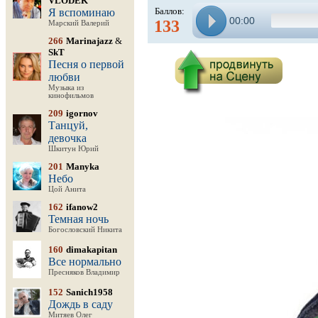
VLODEK
Баллов:
Я вспоминаю
00:00
133
Марский Валерий
266
Marinajazz
&
SkT
Песня о первой
любви
Музыка из
кинофильмов
209
igornov
Танцуй,
девочка
Шкитун Юрий
201
Manyka
Небо
Цой Анита
162
ifanow2
Темная ночь
Богословский Никита
160
dimakapitan
Все нормально
Пресняков Владимир
152
Sanich1958
Дождь в саду
Митяев Олег