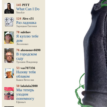
145
PITT
What Can I Do
Smokie
124
Alex-s51
Раз ладошка
Зарицкая Евгения
78
sulehov
Я куплю тебе
дом
Лесоповал
76
akononov6690
В городском
саду
Трошин Владимир
53
vas707356
Назову тебя
облаком
Быков Вячеслав
50
lalalala2000
Мы теперь
уходим
понемногу
Ефимыч