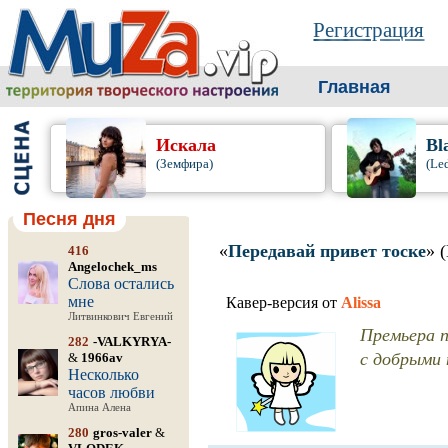
Регистрация
Главная
Искала
Bl
(Земфира)
(Le
Песня дня
«
Передавай привет тоске
» 
416
Angelochek_ms
Слова остались
мне
Кавер-версия от
Alissa
Литвинкович Евгений
Премьера п
282
-VALKYRYA-
с добрыми 
&
1966av
Несколько
часов любви
Апина Алена
280
gros-valer
&