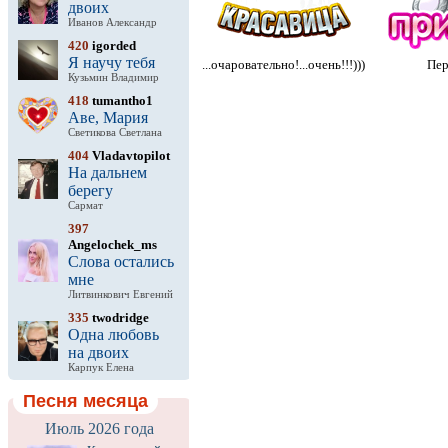
двоих
Иванов Александр
420
igorded
Я научу тебя
...очаровательно!...очень!!!)))
Пер
Кузьмин Владимир
418
tumantho1
Аве, Мария
Светикова Светлана
404
Vladavtopilot
На дальнем
берегу
Сармат
397
Angelochek_ms
Слова остались
мне
Литвинкович Евгений
335
twodridge
Одна любовь
на двоих
Карпук Елена
Песня месяца
Июль 2026 года