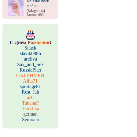
Крылья моей
любви
(Jalagonia)
Баллов: 659
С
Д
н
е
м
Р
о
ж
д
е
н
и
я
!
Snack
slavik0886
artdiva
Sax_and_Sex
RussiaPiter
-GALYHMEN-
Alfia71
sportage81
Rest_Jah
az0
TatianaP
Tereshka
german
Semiona