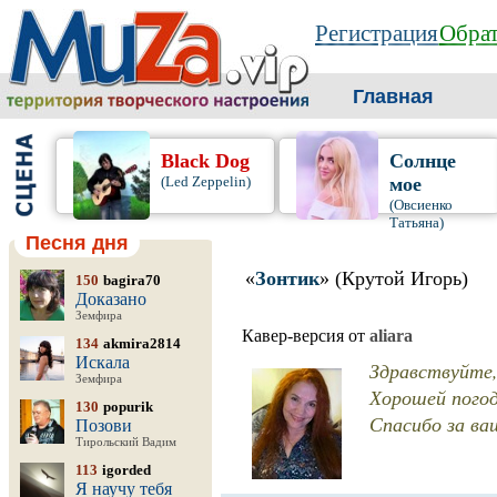
Регистрация
Обрат
Главная
Black Dog
Солнце
(Led Zeppelin)
мое
(Овсиенко
Татьяна)
Песня дня
«
Зонтик
» (Крутой Игорь)
150
bagira70
Доказано
Земфира
Кавер-версия от
aliara
134
akmira2814
Искала
Здравствуйте, 
Земфира
Хорошей погод
130
popurik
Спасибо за ва
Позови
Тирольский Вадим
113
igorded
Я научу тебя