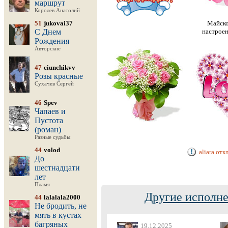
маршрут
Королев Анатолий
51
jukovai37
Майско
С Днем
настроен
Рождения
Авторские
47
ciunchikvv
Розы красные
Сухачев Сергей
46
Spev
Чапаев и
Пустота
(роман)
Разные судьбы
44
volod
aliara от
До
шестнадцати
лет
Пламя
Другие исполне
44
lalalala2000
Не бродить, не
мять в кустах
багряных
19.12.2025