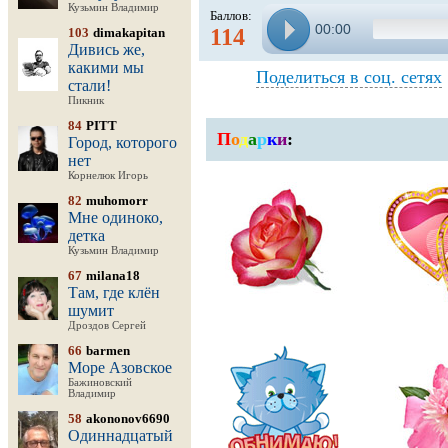
Кузьмин Владимир
Баллов:
00:00
114
103
dimakapitan
Дивись же,
какими мы
Поделиться в соц. сетях
стали!
Пикник
84
PITT
П
о
д
а
р
к
и
:
Город, которого
нет
Корнелюк Игорь
82
muhomorr
Мне одиноко,
детка
Кузьмин Владимир
67
milana18
Там, где клён
шумит
Дроздов Сергей
66
barmen
Море Азовское
Бажиновский
Владимир
58
akononov6690
Одиннадцатый