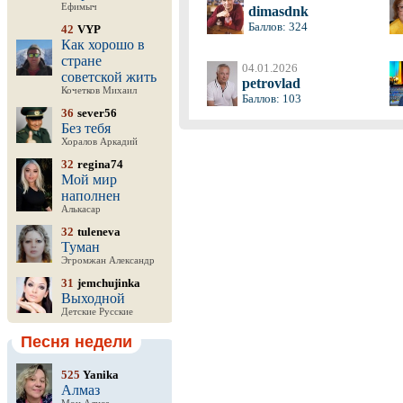
Ефимыч
dimasdnk
Баллов: 324
42
VYP
Как хорошо в
стране
04.01.2026
советской жить
petrovlad
Кочетков Михаил
Баллов: 103
36
sever56
Без тебя
Хоралов Аркадий
32
regina74
Мой мир
наполнен
Алькасар
32
tuleneva
Туман
Эгромжан Александр
31
jemchujinka
Выходной
Детские Русские
Песня недели
525
Yanika
Алмаз