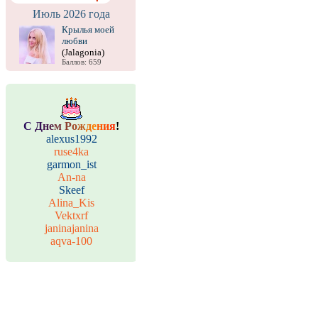
Июль 2026 года
Крылья моей
любви
(Jalagonia)
Баллов: 659
С
Д
н
е
м
Р
о
ж
д
е
н
и
я
!
alexus1992
ruse4ka
garmon_ist
An-na
Skeef
Alina_Kis
Vektxrf
janinajanina
aqva-100