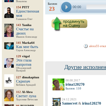
Вокализы
Баллов:
00:00
154
PITT
23
Единственная
моя
Газманов Олег
143
Yanika
Счастье на
двоих
Иванов Александр
141
Marka64
alexs55 отк
Как мне быть
Серов Александр
129
vitgol
Эти глаза
напротив
Другие исполнен
Ободзинский
Валерий
127
dimakapitan
08.08.2017
Скрипач
irina120270
Кобяков Аркадий
Баллов: 110
112
Al-Abra
Светит луна
24.12.2021
Хурсенко Вячеслав
Samocvet
&
irina120270
90
RUSSMIR