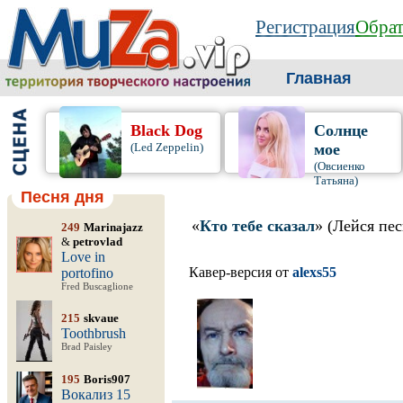
Регистрация
Обрат
Главная
Black Dog
Солнце
(Led Zeppelin)
мое
(Овсиенко
Татьяна)
Песня дня
«
Кто тебе сказал
» (Лейся пес
249
Marinajazz
&
petrovlad
Love in
Кавер-версия от
alexs55
portofino
Fred Buscaglione
215
skvaue
Toothbrush
Brad Paisley
195
Boris907
Вокализ 15