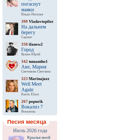
погаснут
маяки
Влади Наталья
399
Vladavtopilot
На дальнем
берегу
Сармат
350
ifanow2
Город
Кукин Юрий
342
tumantho1
Аве, Мария
Светикова Светлана
323
Marinajazz
Well Meet
Again
Karen Elson
267
popurik
Вокализ 7
Вокализы
Песня месяца
Июль 2026 года
Крылья моей