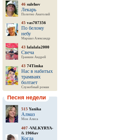
46
sulehov
Лекарь
Полотно Анатолий
45
vas707356
По белому
небу
Маршал Александр
43
lalalala2000
Свеча
Гранкин Андрей
43
74Timka
Нас в набитых
трамваях
болтает
Служебный роман
Песня недели
515
Yanika
Алмаз
Мон Алиса
407
-VALKYRYA-
&
1966av
Когда