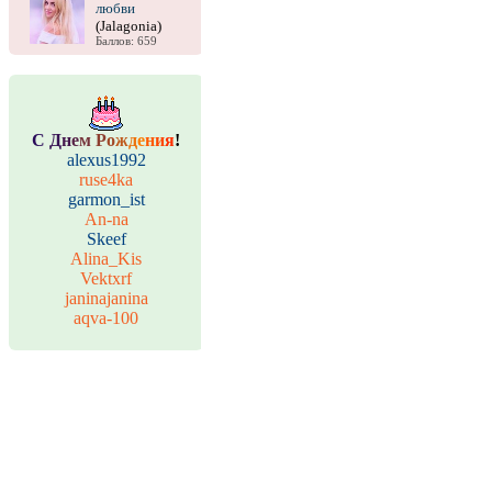
любви
(Jalagonia)
Баллов: 659
С
Д
н
е
м
Р
о
ж
д
е
н
и
я
!
alexus1992
ruse4ka
garmon_ist
An-na
Skeef
Alina_Kis
Vektxrf
janinajanina
aqva-100