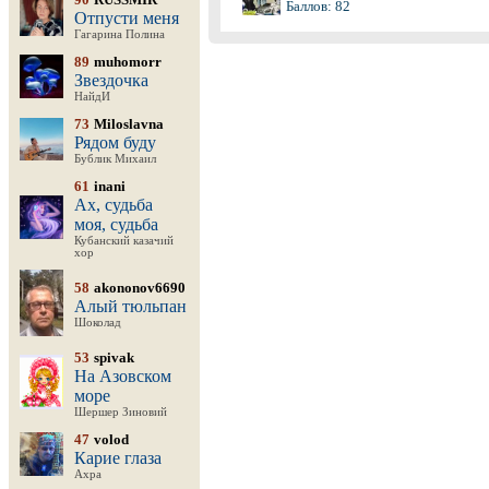
Баллов: 82
Отпусти меня
Гагарина Полина
89
muhomorr
Звездочка
НайдИ
73
Miloslavna
Рядом буду
Бублик Михаил
61
inani
Ах, судьба
моя, судьба
Кубанский казачий
хор
58
akononov6690
Алый тюльпан
Шоколад
53
spivak
На Азовском
море
Шершер Зиновий
47
volod
Карие глаза
Ахра