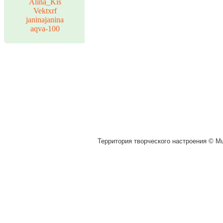
Alina_Kis
Vektxrf
janinajanina
aqva-100
Территория творческого настроения © Muz