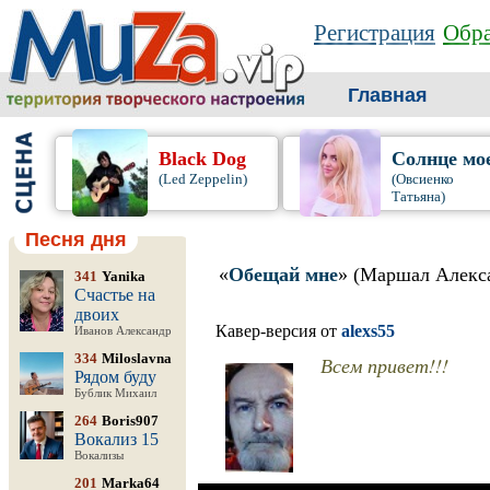
Регистрация
Обра
Главная
Black Dog
Солнце мо
(Led Zeppelin)
(Овсиенко
Татьяна)
Песня дня
«
Обещай мне
» (Маршал Алекс
341
Yanika
Счастье на
двоих
Кавер-версия от
alexs55
Иванов Александр
334
Miloslavna
Всем привет!!!
Рядом буду
Бублик Михаил
264
Boris907
Вокализ 15
Вокализы
201
Marka64