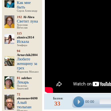
Как мне
быть
Серов Александр
192
Al-Abra
Светит луна
Хурсенко
Вячеслав
115
akmira2814
Искала
Земфира
94
Arturchik2804
Любите
женщину за
грех
Фирюлин Михаил
81
sulehov
Лекарь
Полотно
Анатолий
72
akononov6690
Баллов:
00:00
Алый
33
тюльпан
Шоколад