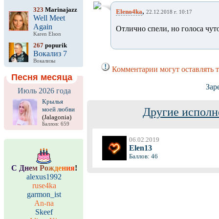
323
Marinajazz
,
Eleno4ka
22.12.2018 г. 10:17
Well Meet
Again
Отлично спели, но голоса чуто
Karen Elson
267
popurik
Вокализ 7
Вокализы
Комментарии могут оставлять 
Песня месяца
Зар
Июль 2026 года
Крылья
моей любви
Другие исполн
(Jalagonia)
Баллов: 659
06.02.2019
Elen13
Баллов: 46
С
Д
н
е
м
Р
о
ж
д
е
н
и
я
!
alexus1992
ruse4ka
garmon_ist
An-na
Skeef