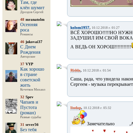
Там, где
клён шумит
Дроздов Сергей
48
mranatolm
Осенняя
,
kolom1957
10.12.2018 г. 01:27
роса
ВСЁ ХОРОШО!!!!!НО НУЖН
Романсы
ЗАДУШИЛ ИМ СВОЙ ВОКАЛ.
46
jukovai37
С Днем
А ВЕДЬ ОН ХОРОШ!!!!!!!!!!!
Рождения
Авторские
37
VYP
Как хорошо
,
Ridda
10.12.2018 г. 01:54
в стране
Саша, рада, что увидела након
советской
Сергеем - музыка перекрывает 
жить
Кочетков Михаил
32
Spev
Чапаев и
Пустота
,
liudap
10.12.2018 г. 05:32
(роман)
Разные судьбы
Замечательно ,Ал
31
sever56
Без тебя