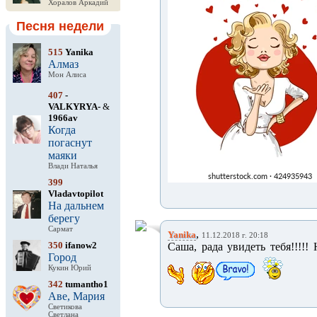
Хоралов Аркадий
Песня недели
515
Yanika
Алмаз
Мон Алиса
407
-
VALKYRYA-
&
1966av
Когда
погаснут
маяки
Влади Наталья
399
Vladavtopilot
На дальнем
берегу
Сармат
,
Yanika
11.12.2018 г. 20:18
350
ifanow2
Саша, рада увидеть тебя!!!!! 
Город
Кукин Юрий
342
tumantho1
Аве, Мария
Светикова
Светлана