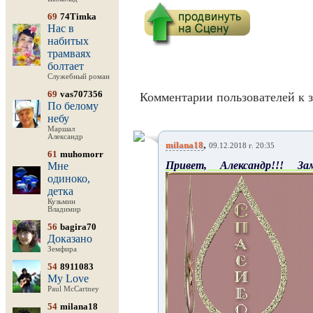
69
74Timka
Нас в
набитых
трамваях
болтает
Служебный роман
69
vas707356
Комментарии пользователей к з
По белому
небу
Маршал
Александр
,
milana18
09.12.2018 г. 20:35
61
muhomorr
Привет, Александр!!! За
Мне
одиноко,
детка
Кузьмин
Владимир
56
bagira70
Доказано
Земфира
54
8911083
My Love
Paul McCartney
54
milana18