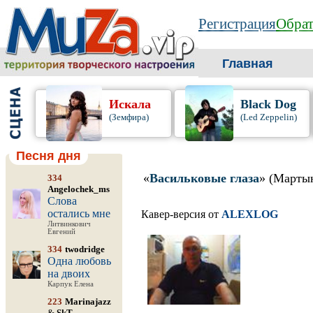
Регистрация
Обрат
Главная
Искала
Black Dog
(Земфира)
(Led Zeppelin)
Песня дня
«
Васильковые глаза
» (Марты
334
Angelochek_ms
Слова
остались мне
Кавер-версия от
ALEXLOG
Литвинкович
Евгений
334
twodridge
Одна любовь
на двоих
Карпук Елена
223
Marinajazz
&
SkT