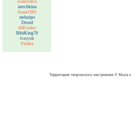
svatovstvo
anechkina
Anna1981
stelszipo
Drozd
60Evulez
BibiKing70
ivasyuk
Painka
Территория творческого настроения © Muza.vi