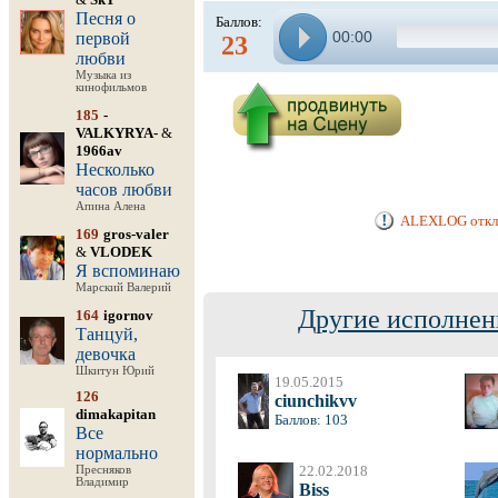
Песня о
Баллов:
00:00
первой
23
любви
Музыка из
кинофильмов
185
-
VALKYRYA-
&
1966av
Несколько
часов любви
Апина Алена
ALEXLOG отклю
169
gros-valer
&
VLODEK
Я вспоминаю
Марский Валерий
Другие исполнен
164
igornov
Танцуй,
девочка
Шкитун Юрий
19.05.2015
126
ciunchikvv
dimakapitan
Баллов: 103
Все
нормально
22.02.2018
Пресняков
Владимир
Biss