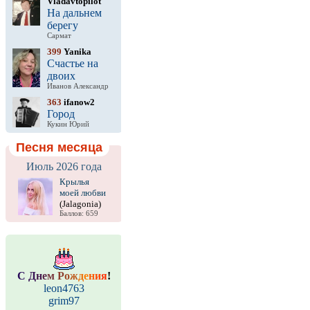
Vladavtopilot
На дальнем
берегу
Сармат
399
Yanika
Счастье на
двоих
Иванов Александр
363
ifanow2
Город
Кукин Юрий
Песня месяца
Июль 2026 года
Крылья
моей любви
(Jalagonia)
Баллов: 659
С
Д
н
е
м
Р
о
ж
д
е
н
и
я
!
leon4763
grim97