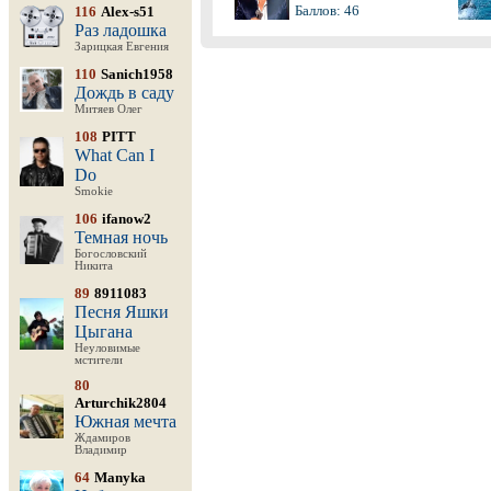
Баллов: 46
116
Alex-s51
Раз ладошка
Зарицкая Евгения
110
Sanich1958
Дождь в саду
Митяев Олег
108
PITT
What Can I
Do
Smokie
106
ifanow2
Темная ночь
Богословский
Никита
89
8911083
Песня Яшки
Цыгана
Неуловимые
мстители
80
Arturchik2804
Южная мечта
Ждамиров
Владимир
64
Manyka