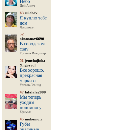
Небо
Цой Анита
63
sulehov
Я куплю тебе
дом
Лесоповал
52
akononov6690
В городском
саду
Трошин Владимир
51
jemchujinka
&
igorvol
Все хорошо,
прекрасная
маркиза
Утесов Леонид
47
lalalala2000
Мы теперь
уходим
понемногу
Ефимыч
45
muhomorr
Губы
окаянные