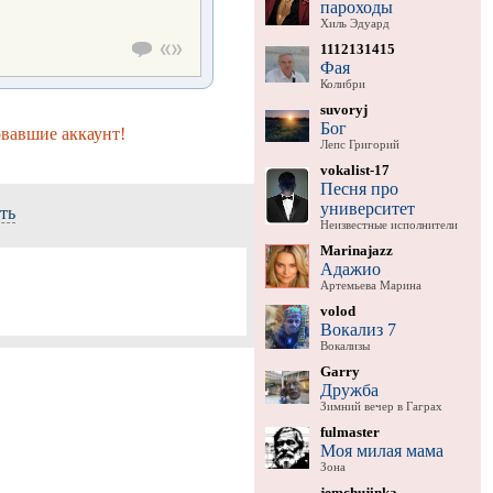
пароходы
Хиль Эдуард
1112131415
Фая
Колибри
suvoryj
Бог
овавшие аккаунт!
Лепс Григорий
vokalist-17
Песня про
университет
ть
Неизвестные исполнители
Marinajazz
Адажио
Артемьева Марина
volod
Вокализ 7
Вокализы
Garry
Дружба
Зимний вечер в Гаграх
fulmaster
Моя милая мама
Зона
jemchujinka