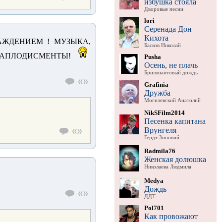
избушка стояла
Дворовые песни
lori
Серенада Дон
Кихота
АЖДЕНИЕМ ! МУЗЫКА,
Басков Николай
БЕ АПЛОДИСМЕНТЫ!
Pusha
Осень, не плачь
Бриллиантовый дождь
Grafinia
Дружба
Могилевский Анатолий
NikSFilm2014
Песенка капитана
Врунгеля
Гердт Зиновий
Radmila76
Женская долюшка
Николаева Людмила
Medya
Дождь
ДДТ
Pol701
Как провожают