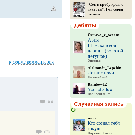
"Сон и пробуждение
пустоты", 1-ая серия
фильма
Дебюты
Ostrova_v_oceane
Ария
Шамаханской
царицы (Золотой
петушок)
Оперные
к форме комментария
↓
Aleksandr_Lepehin
Летние ночи
Ласковый май
Rainbow12
Your shadow
Dark Soul Blues
Случайная запись
sndn
Кто создал тебя
такую
Портной Леонид