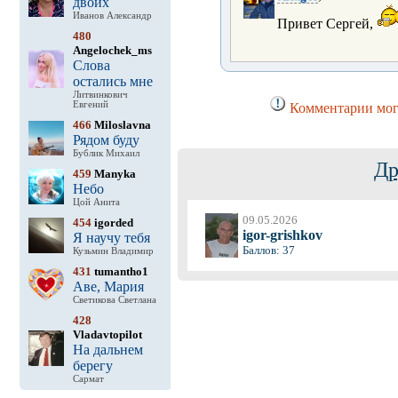
двоих
Иванов Александр
Привет Сергей,
480
Angelochek_ms
Слова
остались мне
Литвинкович
Евгений
Комментарии могу
466
Miloslavna
Рядом буду
Бублик Михаил
Др
459
Manyka
Небо
Цой Анита
09.05.2026
454
igorded
igor-grishkov
Я научу тебя
Баллов: 37
Кузьмин Владимир
431
tumantho1
Аве, Мария
Светикова Светлана
428
Vladavtopilot
На дальнем
берегу
Сармат