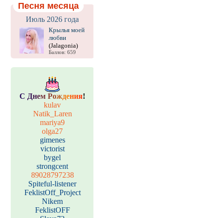
Песня месяца
Июль 2026 года
Крылья моей
любви
(Jalagonia)
Баллов: 659
С
Д
н
е
м
Р
о
ж
д
е
н
и
я
!
kulav
Natik_Laren
mariya9
olga27
gimenes
victorist
bygel
strongcent
89028797238
Spiteful-listener
FeklistOff_Project
Nikem
FeklistOFF