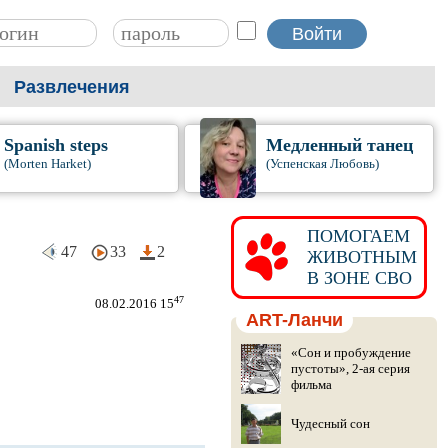
Развлечения
Spanish steps
Медленный танец
(Morten Harket)
(Успенская Любовь)
ПОМОГАЕМ
47
33
2
ЖИВОТНЫМ
В ЗОНЕ СВО
47
08.02.2016 15
ART-Ланчи
«Сон и пробуждение
пустоты», 2-ая серия
фильма
Чудесный сон