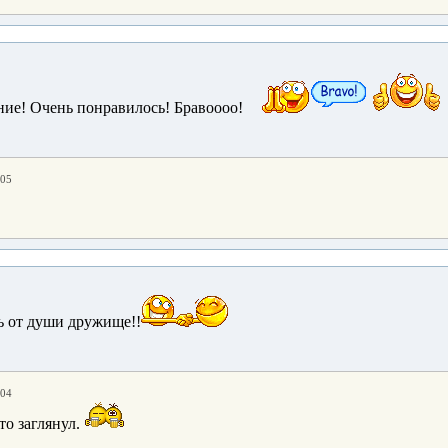
ие! Очень понравилось! Бравоооо!
:05
ь от души дружище!!
:04
то заглянул.