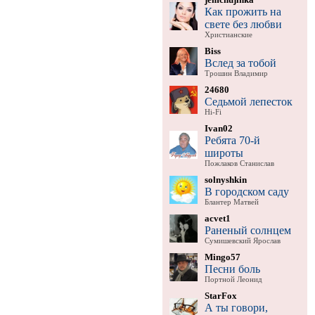
Как прожить на
свете без любви
Христианские
Biss
Вслед за тобой
Трошин Владимир
24680
Седьмой лепесток
Hi-Fi
Ivan02
Ребята 70-й
широты
Пожлаков Станислав
solnyshkin
В городском саду
Блантер Матвей
acvet1
Раненый солнцем
Сумишевский Ярослав
Mingo57
Песни боль
Портной Леонид
StarFox
А ты говори,