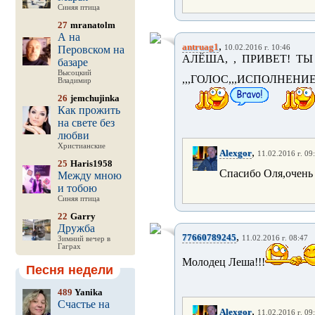
Синяя птица
27
mranatolm
А на
,
antruag1
Перовском на
10.02.2016 г. 10:46
АЛЁША, , ПРИВЕТ! Т
базаре
Высоцкий
,,,ГОЛОС,,,ИСПОЛНЕН
Владимир
26
jemchujinka
Как прожить
на свете без
любви
Христианские
,
Alexgor
11.02.2016 г. 09
25
Haris1958
Спасибо Оля,очень
Между мною
и тобою
Синяя птица
22
Garry
Дружба
,
77660789245
11.02.2016 г. 08:47
Зимний вечер в
Гаграх
Молодец Леша!!!
Песня недели
489
Yanika
Счастье на
,
Alexgor
11.02.2016 г. 09