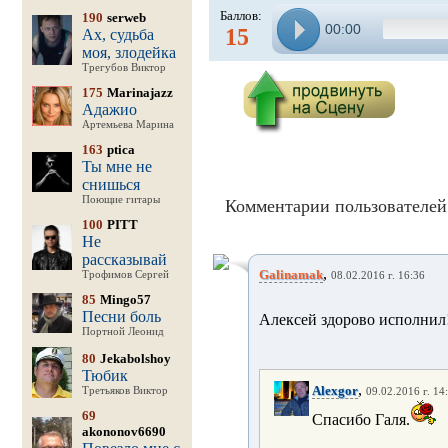
Баллов:
190
serweb
00:00
15
Ах, судьба
моя, злодейка
Трегубов Виктор
175
Marinajazz
Адажио
Артемьева Марина
163
ptica
Ты мне не
снишься
Поющие гитары
Комментарии пользователей 
100
PITT
Не
рассказывай
,
Galinamak
Трофимов Сергей
08.02.2016 г. 16:36
85
Mingo57
Песни боль
Алексей здорово исполнил!
Портной Леонид
80
Jekabolshoy
Тюбик
,
Alexgor
Третьяков Виктор
09.02.2016 г. 14
69
Спасибо Галя.
akononov6690