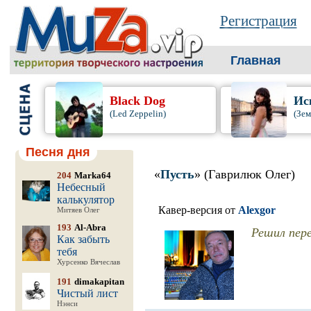
Регистрация
Главная
Black Dog
Ис
(Led Zeppelin)
(Зем
Песня дня
«
Пусть
» (Гаврилюк Олег)
204
Marka64
Небесный
калькулятор
Кавер-версия от
Alexgor
Митяев Олег
193
Al-Abra
Решил пере
Как забыть
тебя
Хурсенко Вячеслав
191
dimakapitan
Чистый лист
Нэнси