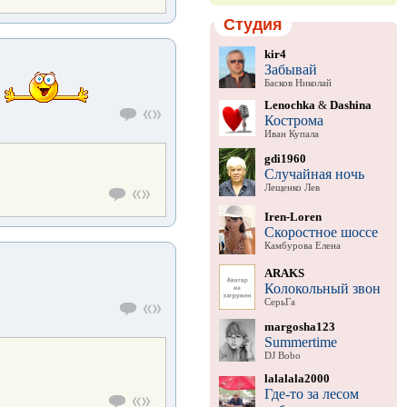
Студия
kir4
Забывай
Басков Николай
Lenochka
&
Dashina
Кострома
Иван Купала
gdi1960
Случайная ночь
Лещенко Лев
Iren-Loren
Скоростное шоссе
Камбурова Елена
ARAKS
Колокольный звон
СерьГа
margosha123
Summertime
DJ Bobo
lalalala2000
Где-то за лесом