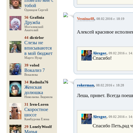
Повезло мне с
тобой
Одинцов Сергей
56
Grafinia
,
Vesnina48
08.02.2016 г. 18:19
Дружба
Могилевский
Анатолий
Алексей красивое исполнен
44
dictirlor
Слезы не
вписываются
,
в мой бюджет
Alexgor
09.02.2016 г. 14
Спасибо!
Марго Нуар
39
volod
Вокализ 7
Вокализы
34
Radmila76
,
rokerman
08.02.2016 г. 18:28
Женская
долюшка
Леша, привет. Всегда поеш
Николаева Людмила
31
Iren-Loren
Скоростное
шоссе
,
Alexgor
09.02.2016 г. 14
Камбурова Елена
Спасибо Петь,рад ч
29
LonelyWoolf
Марья