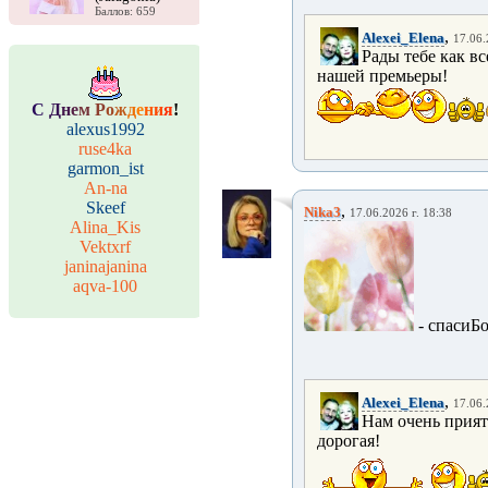
Баллов: 659
,
Alexei_Elena
17.06.
Рады тебе как вс
нашей премьеры!
С
Д
н
е
м
Р
о
ж
д
е
н
и
я
!
alexus1992
ruse4ka
garmon_ist
An-na
Skeef
,
Nika3
17.06.2026 г. 18:38
Alina_Kis
Vektxrf
janinajanina
aqva-100
- спасиБ
,
Alexei_Elena
17.06.
Нам очень прият
дорогая!