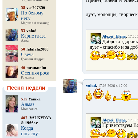
Привет, Елена и Алек
58
vas707356
По белому
дуэт, молодцы, творчес
небу
Маршал Александр
53
volod
Карие глаза
,
Alexei_Elena
17.06.
Ахра
Доброго здоровь
дуэт - спасибо и за д
50
lalalala2000
Свеча
Гранкин Андрей
46
mranatolm
Осенняя роса
Романсы
,
volod
17.06.2026 г. 17:00
Песня недели
515
Yanika
Алмаз
Мон Алиса
407
-VALKYRYA-
,
Alexei_Elena
17.06.
&
1966av
Приветствуем Во
Когда
погаснут