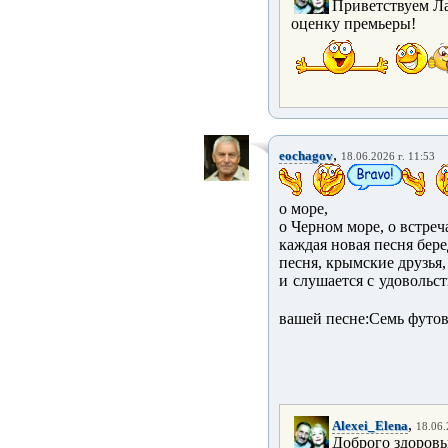
Приветствуем Ла
оценку премьеры!
,
eochagov
18.06.2026 г. 11:53
о море,
о Черном море, о встре
каждая новая песня бере
песня, крымские друзья,
и слушается с удовольст
вашей песне:Семь футо
,
Alexei_Elena
18.06.
Доброго здоровь