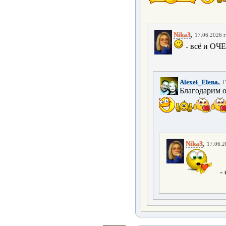
,
Nika3
17.06.2026 г
- всё и ОЧ
,
Alexei_Elena
1
Благодарим о
,
Nika3
17.06.2
- 