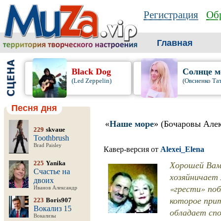
Регистрация
Обр
Главная
Black Dog
Солнце м
(Led Zeppelin)
(Овсиенко Та
Песня дня
«
Наше море
» (Бочаровы Алек
229
skvaue
Toothbrush
Brad Paisley
Кавер-версия от
Alexei_Elena
Хорошей Вам 
225
Yanika
Счастье на
хозяйничает 
двоих
«грести» поб
Иванов Александр
которое прит
223
Boris907
Вокализ 15
обладает сп
Вокализы