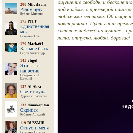
ощущение свободы и бесконечно
200
Miloslavna
под килём», с премьерой нашего
Рядом буду
Бублик Михаил
любимыми местами. Об искренни
175
PITT
повстречали. Пусть наш премье
Единственная
светлых надежд на лучшее - пр
моя
лета, отпуска, любви, дорогие!
Газманов Олег
170
Marka64
Как мне быть
Серов Александр
145
vitgol
Эти глаза
напротив
Ободзинский
Валерий
137
Al-Abra
Светит луна
Хурсенко Вячеслав
133
dimakapitan
Скрипач
Кобяков Аркадий
119
RUSSMIR
Отпусти меня
Гагарина Полина