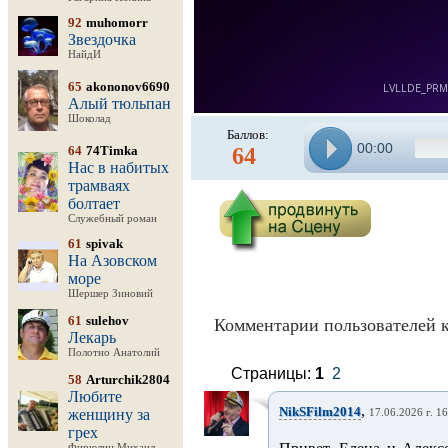
92
muhomorr
Звездочка
НайдИ
65
akononov6690
Алый тюльпан
Шоколад
Баллов:
00:00
64
74Timka
64
Нас в набитых
трамваях
болтает
Служебный роман
61
spivak
На Азовском
море
Шершер Зиновий
61
sulehov
Комментарии пользователей к
Лекарь
Полотно Анатолий
Страницы:
1
2
58
Arturchik2804
Любите
,
NikSFilm2014
женщину за
17.06.2026 г. 1
грех
Фирюлин Михаил