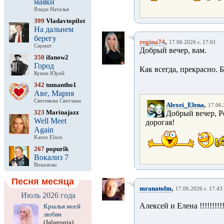
маяки
Влади Наталья
399
Vladavtopilot
На дальнем
берегу
,
regina74
17.06.2026 г. 17:01
Сармат
Добрый вечер, вам.
350
ifanow2
Город
Как всегда, прекрасно. 
Кукин Юрий
342
tumantho1
Аве, Мария
Светикова Светлана
,
Alexei_Elena
17.06.
323
Marinajazz
Добрый вечер, Р
Well Meet
дорогая!
Again
Karen Elson
267
popurik
Вокализ 7
Вокализы
Песня месяца
,
mranatolm
17.06.2026 г. 17:43
Июль 2026 года
Алексей и Елена !!!!!!!!!
Крылья моей
любви
(Jalagonia)