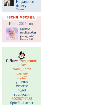
На дальнем
берегу
Сармат
Песня месяца
Июль 2026 года
Крылья
моей любви
(Jalagonia)
Баллов: 659
С
Д
н
е
м
Р
о
ж
д
е
н
и
я
!
kulav
Natik_Laren
mariya9
olga27
gimenes
victorist
bygel
strongcent
89028797238
Spiteful-listener