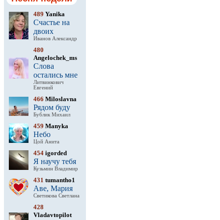
489
Yanika
Счастье на
двоих
Иванов Александр
480
Angelochek_ms
Слова
остались мне
Литвинкович
Евгений
466
Miloslavna
Рядом буду
Бублик Михаил
459
Manyka
Небо
Цой Анита
454
igorded
Я научу тебя
Кузьмин Владимир
431
tumantho1
Аве, Мария
Светикова Светлана
428
Vladavtopilot