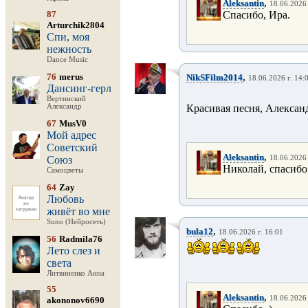
,
Aleksantin
18.06.2026 
87
Спасибо, Ира.
Arturchik2804
Спи, моя
нежность
Dance Music
,
76
merus
NikSFilm2014
18.06.2026 г. 14:
Дансинг-герл
Вертинский
Александр
Красивая песня, Алекса
67
MusV0
Мой адрес
Советский
,
Aleksantin
Союз
18.06.2026 
Николай, спасибо
Самоцветы
64
Zay
Любовь
живёт во мне
Suno (Нейросеть)
,
bula12
18.06.2026 г. 16:01
56
Radmila76
Лето слез и
света
Литвиненко Анна
55
,
Aleksantin
18.06.2026 
akononov6690