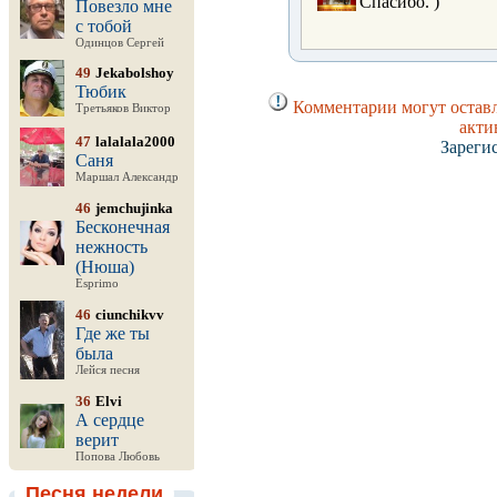
Спасибо. )
Повезло мне
с тобой
Одинцов Сергей
49
Jekabolshoy
Тюбик
Комментарии могут оставл
Третьяков Виктор
акти
47
lalalala2000
Зареги
Саня
Маршал Александр
46
jemchujinka
Бесконечная
нежность
(Нюша)
Esprimo
46
ciunchikvv
Где же ты
была
Лейся песня
36
Elvi
А сердце
верит
Попова Любовь
Песня недели