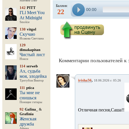
Митяев Олег
Баллов:
142
PITT
00:00
22
I'Ll Meet You
At Midnight
Smokie
130
vitgol
Скучаю
Исакова Светлана
129
dimakapitan
Чистый лист
Нэнси
Комментарии пользователей к 
114
serweb
Ах, судьба
моя, злодейка
,
irisha56
Трегубов Виктор
18.06.2026 г. 05:26
111
ptica
Ты мне не
снишься
Поющие гитары
92
Galina_
&
Отличная песня,Саша!!
Grafinia
Женская
дружба
Афина