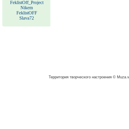
FeklistOff_Project
Nikem
FeklistOFF
Slava72
Территория творческого настроения © Muza.vi