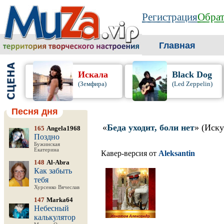
Регистрация
Обрат
Главная
Искала
Black Dog
(Земфира)
(Led Zeppelin)
Песня дня
«
Беда уходит, боли нет
» (Иск
165
Angela1968
Поздно
Бужинская
Екатерина
Кавер-версия от
Aleksantin
148
Al-Abra
Как забыть
тебя
Хурсенко Вячеслав
147
Marka64
Небесный
калькулятор