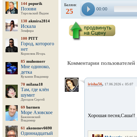
144
popurik
Баллов:
Позови
00:00
25
Тирольский Вадим
138
akmira2814
Искала
Земфира
100
PITT
Город, которого
нет
Корнелюк Игорь
85
muhomorr
Комментарии пользователей 
Мне одиноко,
детка
Кузьмин Владимир
,
irisha56
70
milana18
17.06.2026 г. 05:07
Там, где клён
шумит
Дроздов Сергей
69
barmen
Море Азовское
Хорошая песня,Саша!!
Бажиновский
Владимир
61
akononov6690
Одиннадцатый
,