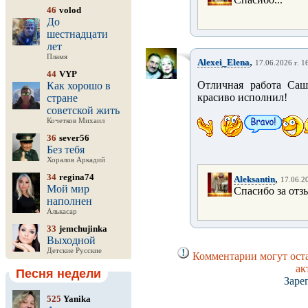
46
volod
До
шестнадцати
лет
Пламя
,
Alexei_Elena
17.06.2026 г. 1
44
VYP
Отличная работа Саш
Как хорошо в
красиво исполнил!
стране
советской жить
Кочетков Михаил
36
sever56
Без тебя
Хоралов Аркадий
34
regina74
,
Aleksantin
17.06.20
Мой мир
Спасибо за отз
наполнен
Алькасар
33
jemchujinka
Выходной
Детские Русские
Комментарии могут оста
ак
Песня недели
Заре
525
Yanika