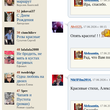
Aleksantin
17.06.20
маршрут
Ира, спасибо.
Королев Анатолий
52
jukovai37
С Днем
Рождения
Авторские
,
Alvi123
17.06.2026 г. 08:15
50
ciunchikvv
Опять красота! ! !
Розы красные
Сухачев Сергей
48
lalalala2000
,
Aleksantin
Не бродить, не
17.06.20
Рад, что Вам по
мять в кустах
багряных
Ефимыч
48
twodridge
Одна любовь на
,
NikSFilm2014
17.06.2026 г. 
двоих
Карпук Елена
Красивые стихи, Алекс
47
Spev
Чапаев и
Пустота
(роман)
,
Aleksantin
17.06.20
Разные судьбы
Спасибо...