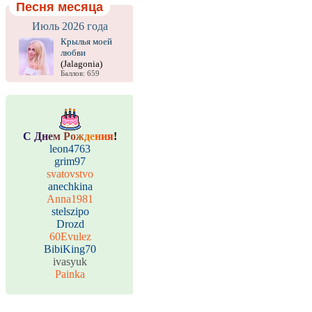
Песня месяца
Июль 2026 года
Крылья моей
любви
(Jalagonia)
Баллов: 659
С
Д
н
е
м
Р
о
ж
д
е
н
и
я
!
leon4763
grim97
svatovstvo
anechkina
Anna1981
stelszipo
Drozd
60Evulez
BibiKing70
ivasyuk
Painka