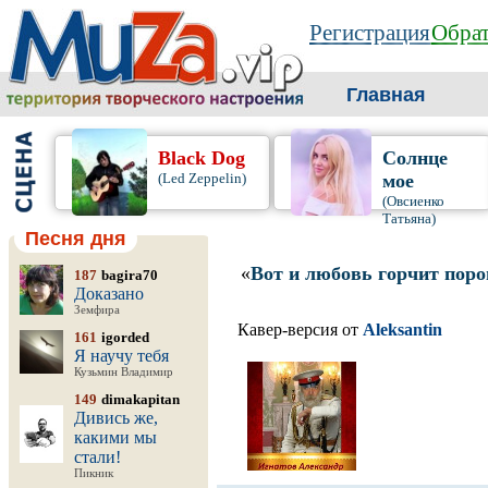
Регистрация
Обрат
Главная
Black Dog
Солнце
(Led Zeppelin)
мое
(Овсиенко
Татьяна)
Песня дня
«
Вот и любовь горчит пор
187
bagira70
Доказано
Земфира
Кавер-версия от
Aleksantin
161
igorded
Я научу тебя
Кузьмин Владимир
149
dimakapitan
Дивись же,
какими мы
стали!
Пикник