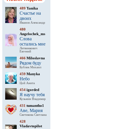
489
Yanika
Счастье на
двоих
Иванов Александр
480
Angelochek_ms
Слова
остались мне
Литвинкович
Евгений
466
Miloslavna
Рядом буду
Бублик Михаил
459
Manyka
Небо
Цой Анита
454
igorded
Я научу тебя
Кузьмин Владимир
431
tumantho1
Аве, Мария
Светикова Светлана
428
Vladavtopilot