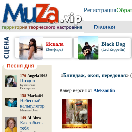
Регистрация
Обрат
Главная
Искала
Black Dog
(Земфира)
(Led Zeppelin)
Песня дня
«
Блиндаж, окоп, передовая
» 
176
Angela1968
Поздно
Бужинская
Екатерина
Кавер-версия от
Aleksantin
158
Marka64
Небесный
калькулятор
Митяев Олег
149
Al-Abra
Как забыть
тебя