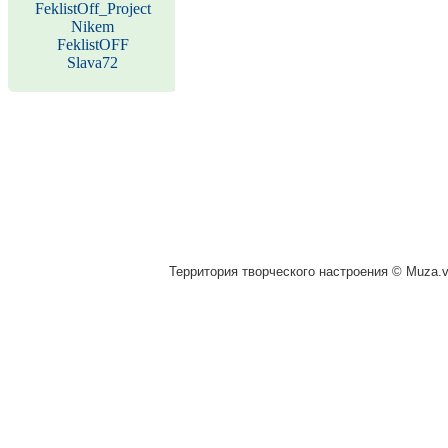
FeklistOff_Project
Nikem
FeklistOFF
Slava72
Территория творческого настроения © Muza.vi