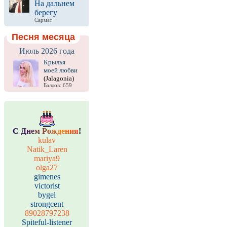
На дальнем
берегу
Сармат
Песня месяца
Июль 2026 года
Крылья
моей любви
(Jalagonia)
Баллов: 659
С
Д
н
е
м
Р
о
ж
д
е
н
и
я
!
kulav
Natik_Laren
mariya9
olga27
gimenes
victorist
bygel
strongcent
89028797238
Spiteful-listener