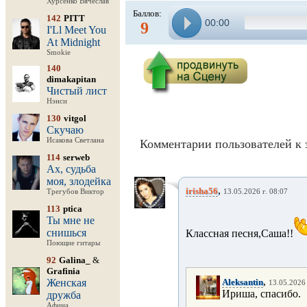
Хурсенко Вячеслав
Баллов:
142
PITT
00:00
9
I'Ll Meet You
At Midnight
Smokie
140
dimakapitan
Чистый лист
Нэнси
130
vitgol
Скучаю
Исакова Светлана
Комментарии пользователей к 
114
serweb
Ах, судьба
моя, злодейка
,
irisha56
Трегубов Виктор
13.05.2026 г. 08:07
113
ptica
Ты мне не
снишься
Классная песня,Саша!!
Поющие гитары
92
Galina_
&
Grafinia
,
Женская
Aleksantin
13.05.2026 
Ириша, спасибо.
дружба
Афина