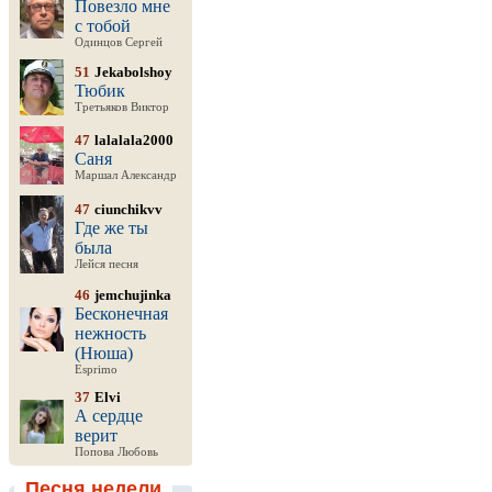
Повезло мне
с тобой
Одинцов Сергей
51
Jekabolshoy
Тюбик
Третьяков Виктор
47
lalalala2000
Саня
Маршал Александр
47
ciunchikvv
Где же ты
была
Лейся песня
46
jemchujinka
Бесконечная
нежность
(Нюша)
Esprimo
37
Elvi
А сердце
верит
Попова Любовь
Песня недели