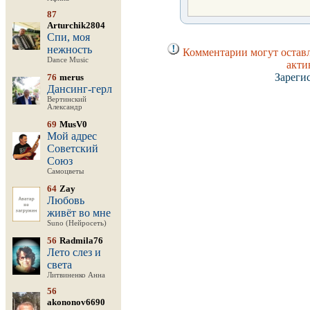
87
Arturchik2804
Спи, моя
нежность
Комментарии могут оставл
Dance Music
акти
Зареги
76
merus
Дансинг-герл
Вертинский
Александр
69
MusV0
Мой адрес
Советский
Союз
Самоцветы
64
Zay
Любовь
живёт во мне
Suno (Нейросеть)
56
Radmila76
Лето слез и
света
Литвиненко Анна
56
akononov6690