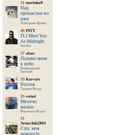
51
marinka9
Над
пропастью во
ржи
Аллегрова Ирина
49
PITT
I'Ll Meet You
At Midnight
Smokie
37
alsar
Позови меня
в небо
Кемеровский
Евгений
35
Karvaiv
Россия
Тальков Игорь
35
volod
Мелочи
жизни
Воронцов Игорь
31
Arturchik2804
Спи, моя
нежность