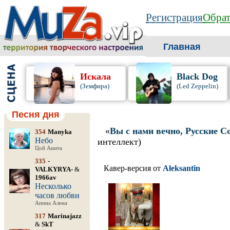
Регистрация
Обрат
Главная
Искала
Black Dog
(Земфира)
(Led Zeppelin)
Песня дня
«
Вы с нами вечно, Русские С
354
Manyka
Небо
интеллект)
Цой Анита
335
-
Кавер-версия от
Aleksantin
VALKYRYA-
&
1966av
Несколько
часов любви
Апина Алена
317
Marinajazz
&
SkT