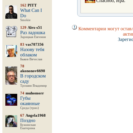
Спасибо, Ира.
162
PITT
What Can I
Do
Smokie
129
Alex-s51
Комментарии могут оставл
Раз ладошка
акти
Зарицкая Евгения
Зареги
83
vas707356
Назову тебя
облаком
Быков Вячеслав
78
akononov6690
В городском
саду
Трошин Владимир
74
muhomorr
Губы
окаянные
Среда (трио)
67
Angela1968
Поздно
Бужинская
Екатерина