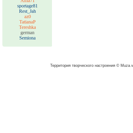
Alfia71
sportage81
Rest_Jah
az0
TatianaP
Tereshka
german
Semiona
Территория творческого настроения © Muza.vi