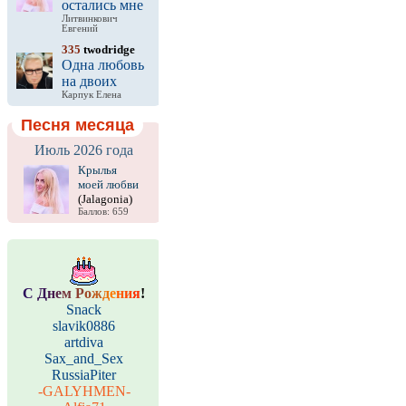
остались мне
Литвинкович
Евгений
335
twodridge
Одна любовь
на двоих
Карпук Елена
Песня месяца
Июль 2026 года
Крылья
моей любви
(Jalagonia)
Баллов: 659
С
Д
н
е
м
Р
о
ж
д
е
н
и
я
!
Snack
slavik0886
artdiva
Sax_and_Sex
RussiaPiter
-GALYHMEN-