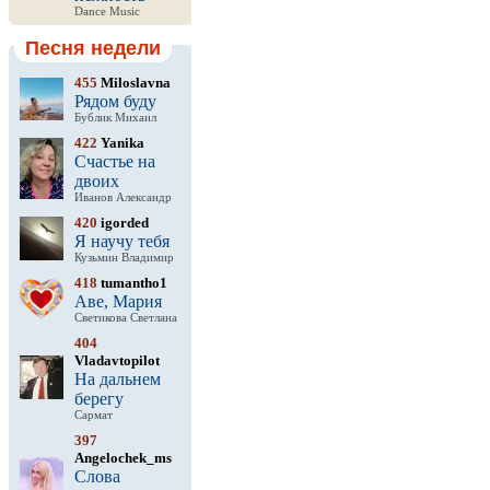
Dance Music
Песня недели
455
Miloslavna
Рядом буду
Бублик Михаил
422
Yanika
Счастье на
двоих
Иванов Александр
420
igorded
Я научу тебя
Кузьмин Владимир
418
tumantho1
Аве, Мария
Светикова Светлана
404
Vladavtopilot
На дальнем
берегу
Сармат
397
Angelochek_ms
Слова