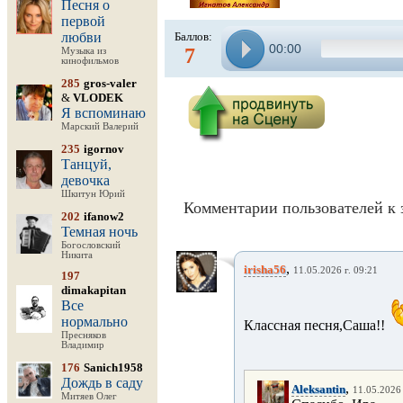
Песня о
первой
любви
Баллов:
00:00
7
Музыка из
кинофильмов
285
gros-valer
&
VLODEK
Я вспоминаю
Марский Валерий
235
igornov
Танцуй,
девочка
Шкитун Юрий
Комментарии пользователей к 
202
ifanow2
Темная ночь
Богословский
Никита
,
irisha56
11.05.2026 г. 09:21
197
dimakapitan
Все
нормально
Классная песня,Саша!!
Пресняков
Владимир
176
Sanich1958
Дождь в саду
,
Aleksantin
11.05.2026 
Митяев Олег