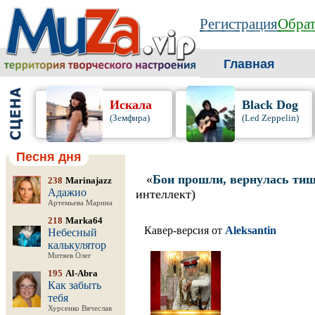
Регистрация
Обрат
Главная
Искала
Black Dog
(Земфира)
(Led Zeppelin)
Песня дня
«
Бои прошли, вернулась ти
238
Marinajazz
Адажио
интеллект)
Артемьева Марина
218
Marka64
Кавер-версия от
Aleksantin
Небесный
калькулятор
Митяев Олег
195
Al-Abra
Как забыть
тебя
Хурсенко Вячеслав