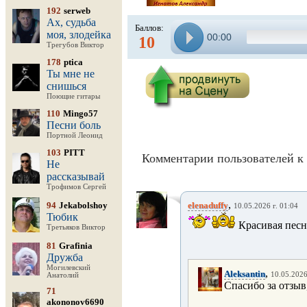
192
serweb
Ах, судьба
Баллов:
моя, злодейка
00:00
10
Трегубов Виктор
178
ptica
Ты мне не
снишься
Поющие гитары
110
Mingo57
Песни боль
Портной Леонид
103
PITT
Комментарии пользователей к 
Не
рассказывай
Трофимов Сергей
,
94
Jekabolshoy
elenaduffy
10.05.2026 г. 01:04
Тюбик
Красивая песн
Третьяков Виктор
81
Grafinia
Дружба
Могилевский
,
Aleksantin
10.05.2026
Анатолий
Спасибо за отзыв
71
akononov6690