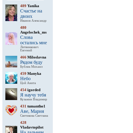
489
Yanika
Счастье на
двоих
Иванов Александр
480
Angelochek_ms
Слова
остались мне
Литвинкович
Евгений
466
Miloslavna
Рядом буду
Бублик Михаил
459
Manyka
Небо
Цой Анита
454
igorded
Я научу тебя
Кузьмин Владимир
431
tumantho1
Аве, Мария
Светикова Светлана
428
Vladavtopilot
На дальнем