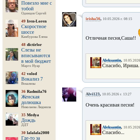
Повезло мне с
тобой
Одинцов Сергей
,
irisha56
10.05.2026 г. 08:15
49
Iren-Loren
Скоростное
шоссе
Камбурова Елена
Отличная песня,Саша!!
48
dictirlor
Слезы не
вписываются
,
Aleksantin
в мой бюджет
10.05.2026
Спасибо, Ириша.
Марго Нуар
42
volod
Вокализ 7
Вокализы
36
Radmila76
,
Alvi123
10.05.2026 г. 13:27
Женская
долюшка
Очень красивая песня!
Николаева Людмила
35
Medya
Дождь
ДДТ
,
Aleksantin
10.05.2026
Спасибо...
30
lalalala2000
Где-то за