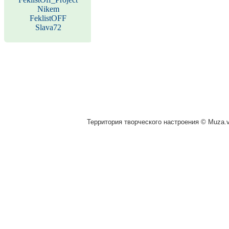
Nikem
FeklistOFF
Slava72
Территория творческого настроения © Muza.vi