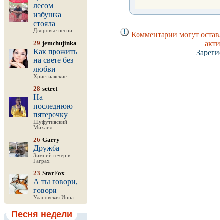
лесом
избушка
стояла
Дворовые песни
Комментарии могут оставл
29
jemchujinka
акти
Как прожить
Зареги
на свете без
любви
Христианские
28
setret
На
последнюю
пятерочку
Шуфутинский
Михаил
26
Garry
Дружба
Зимний вечер в
Гаграх
23
StarFox
А ты говори,
говори
Улановская Инна
Песня недели