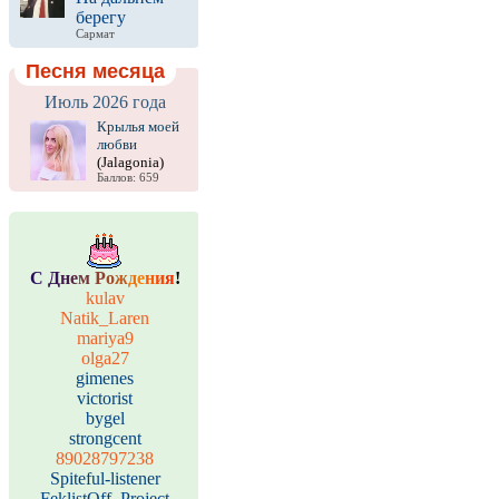
берегу
Сармат
Песня месяца
Июль 2026 года
Крылья моей
любви
(Jalagonia)
Баллов: 659
С
Д
н
е
м
Р
о
ж
д
е
н
и
я
!
kulav
Natik_Laren
mariya9
olga27
gimenes
victorist
bygel
strongcent
89028797238
Spiteful-listener
FeklistOff_Project