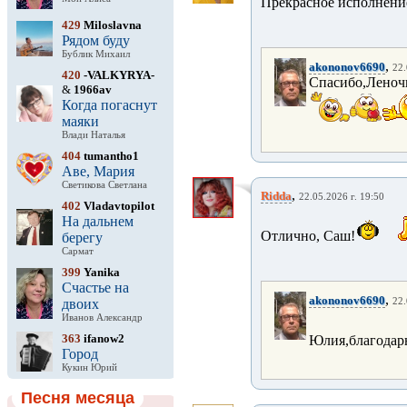
Прекрасное исполнение
429
Miloslavna
Рядом буду
Бублик Михаил
,
akononov6690
22.
420
-VALKYRYA-
Спасибо,Леночк
&
1966av
Когда погаснут
маяки
Влади Наталья
404
tumantho1
Аве, Мария
Светикова Светлана
,
Ridda
22.05.2026 г. 19:50
402
Vladavtopilot
На дальнем
Отлично, Саш!
берегу
Сармат
399
Yanika
Счастье на
,
akononov6690
двоих
22.
Иванов Александр
363
ifanow2
Юлия,благодарю
Город
Кукин Юрий
Песня месяца