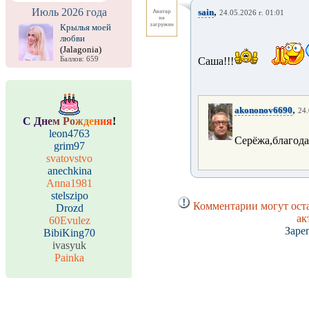
,
Июль 2026 года
sain
24.05.2026 г. 01:01
Крылья моей
любви
(Jalagonia)
Баллов: 659
Саша!!!
,
akononov6690
24.
С
Д
н
е
м
Р
о
ж
д
е
н
и
я
!
leon4763
Серёжа,благода
grim97
svatovstvo
anechkina
Anna1981
stelszipo
Комментарии могут оста
Drozd
ак
60Evulez
Заре
BibiKing70
ivasyuk
Painka