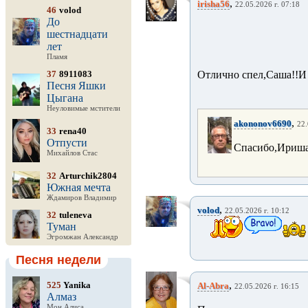
,
irisha56
22.05.2026 г. 07:18
46
volod
До
шестнадцати
лет
Пламя
37
8911083
Отлично спел,Саша!!И 
Песня Яшки
Цыгана
Неуловимые мстители
,
akononov6690
22.
33
rena40
Отпусти
Спасибо,Ириша
Михайлов Стас
32
Arturchik2804
Южная мечта
Ждамиров Владимир
,
volod
22.05.2026 г. 10:12
32
tuleneva
Туман
Эгромжан Александр
Песня недели
,
525
Yanika
Al-Abra
22.05.2026 г. 16:15
Алмаз
Мон Алиса