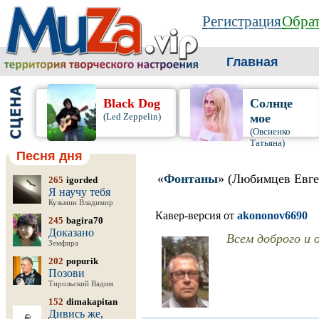
Регистрация
Обрат
Главная
Black Dog
Солнце
(Led Zeppelin)
мое
(Овсиенко
Татьяна)
Песня дня
«
Фонтаны
» (Любимцев Евг
265
igorded
Я научу тебя
Кузьмин Владимир
Кавер-версия от
akononov6690
245
bagira70
Доказано
Всем доброго и 
Земфира
202
popurik
Позови
Тирольский Вадим
152
dimakapitan
Дивись же,