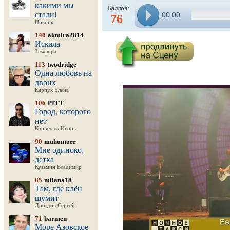
какими мы
Баллов:
стали!
00:00
76
Пикник
140
akmira2814
Искала
Земфира
113
twodridge
Одна любовь на
двоих
Карпук Елена
106
PITT
Город, которого
нет
Корнелюк Игорь
90
muhomorr
Мне одиноко,
детка
Кузьмин Владимир
85
milana18
Там, где клён
шумит
Дроздов Сергей
71
barmen
Море Азовское