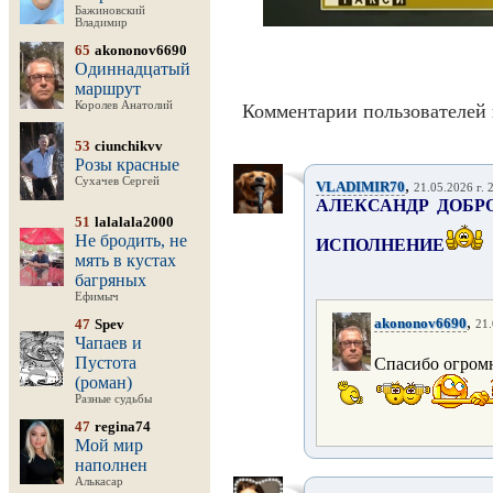
Бажиновский
Владимир
65
akononov6690
Одиннадцатый
маршрут
Королев Анатолий
Комментарии пользователей 
53
ciunchikvv
Розы красные
Сухачев Сергей
,
VLADIMIR70
21.05.2026 г. 
АЛЕКСАНДР ДОБР
51
lalalala2000
Не бродить, не
ИСПОЛНЕНИЕ
мять в кустах
багряных
Ефимыч
,
akononov6690
47
Spev
21.
Чапаев и
Пустота
Спасибо огромн
(роман)
Разные судьбы
47
regina74
Мой мир
наполнен
Алькасар