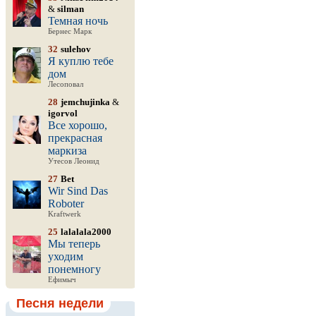
&
silman
Темная ночь
Бернес Марк
32
sulehov
Я куплю тебе
дом
Лесоповал
28
jemchujinka
&
igorvol
Все хорошо,
прекрасная
маркиза
Утесов Леонид
27
Bet
Wir Sind Das
Roboter
Kraftwerk
25
lalalala2000
Мы теперь
уходим
понемногу
Ефимыч
Песня недели