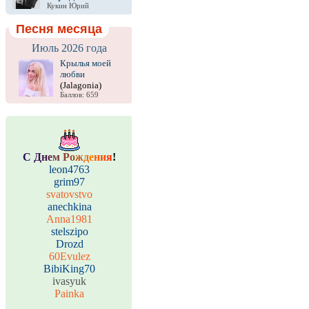
Кукин Юрий
Песня месяца
Июль 2026 года
Крылья моей
любви
(Jalagonia)
Баллов: 659
С
Д
н
е
м
Р
о
ж
д
е
н
и
я
!
leon4763
grim97
svatovstvo
anechkina
Anna1981
stelszipo
Drozd
60Evulez
BibiKing70
ivasyuk
Painka