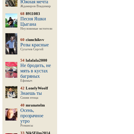
Южная мечта
Ждамиров Владимир
68
8911083
Песня Яшки
Цыгана
Неуловимые мстители
60
ciunchikvv
Розы красные
Сухачев Сергей
54
lalalala2000
Не бродить, не
мять в кустах
багряных
Ефимыч
42
LonelyWoolf
Знаешь ты
Синяя птица
40
mranatolm
Осень,
прозрачное
утро
Романсы
33
NikSFilm2014