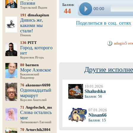
Позови
Баллов:
Тирольский Вадим
00:00
44
191
dimakapitan
Дивись же,
Поделиться в соц. сетях
какими мы
стали!
Пикник
136
PITT
adagio5 от
Город, которого
нет
Корнелюк Игорь
80
barmen
Другие исполне
Море Азовское
Бажиновский
Владимир
76
akononov6690
10.01.2026
Одиннадцатый
Shalushka
маршрут
Баллов: 56
Королев Анатолий
71
Angelochek_ms
07.01.2026
Слова остались
Nissan66
мне
Баллов: 15
Литвинкович Евгений
70
Arturchik2804