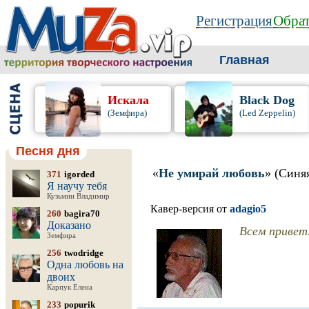
Регистрация
Обрат
Главная
Искала
Black Dog
(Земфира)
(Led Zeppelin)
Песня дня
«
Не умирай любовь
» (Синя
371
igorded
Я научу тебя
Кузьмин Владимир
Кавер-версия от
adagio5
260
bagira70
Доказано
Всем привет
Земфира
256
twodridge
Одна любовь на
двоих
Карпук Елена
233
popurik