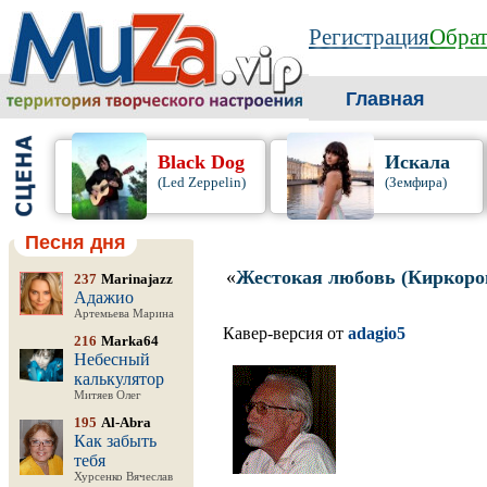
Регистрация
Обрат
Главная
Black Dog
Искала
(Led Zeppelin)
(Земфира)
Песня дня
«
Жестокая любовь (Киркоро
237
Marinajazz
Адажио
Артемьева Марина
Кавер-версия от
adagio5
216
Marka64
Небесный
калькулятор
Митяев Олег
195
Al-Abra
Как забыть
тебя
Хурсенко Вячеслав