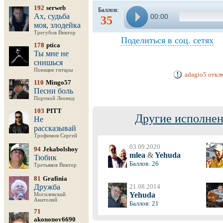
192
serweb
Баллов:
Ах, судьба
00:00
35
моя, злодейка
Трегубов Виктор
Поделиться в соц. сетях
178
ptica
Ты мне не
снишься
Поющие гитары
adagio5 откл
110
Mingo57
Песни боль
Портной Леонид
103
PITT
Другие исполнен
Не
рассказывай
Трофимов Сергей
03.09.2020
94
Jekabolshoy
mlea
&
Yehuda
Тюбик
Баллов: 26
Третьяков Виктор
81
Grafinia
Дружба
21.08.2014
Yehuda
Могилевский
Анатолий
Баллов: 21
71
akononov6690