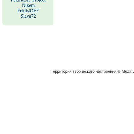
Nikem
FeklistOFF
Slava72
Территория творческого настроения © Muza.vi