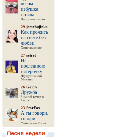
лесом
избушка
стояла
Дворовые песни
29
jemchujinka
Как прожить
на свете без
любви
Христианские
27
setret
На
последнюю
пятерочку
Шуфутинский
Михаил
26
Garry
Дружба
Зимний вечер в
Гаграх
23
StarFox
А ты говори,
говори
Улановская Инна
Песня недели