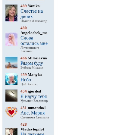
489
Yanika
Счастье на
двоих
Иванов Александр
480
Angelochek_ms
Слова
остались мне
Литвинкович
Евгений
466
Miloslavna
Рядом буду
Бублик Михаил
459
Manyka
Небо
Цой Анита
454
igorded
Я научу тебя
Кузьмин Владимир
431
tumantho1
Аве, Мария
Светикова Светлана
428
Vladavtopilot
На дальнем