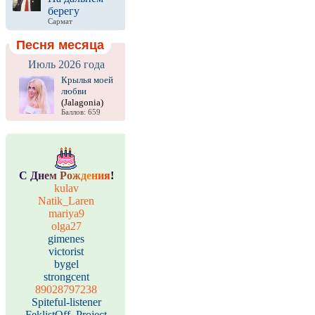
берегу
Сармат
Песня месяца
Июль 2026 года
Крылья моей
любви
(Jalagonia)
Баллов: 659
С
Д
н
е
м
Р
о
ж
д
е
н
и
я
!
kulav
Natik_Laren
mariya9
olga27
gimenes
victorist
bygel
strongcent
89028797238
Spiteful-listener
FeklistOff_Project