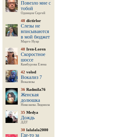
Повезло мне с
тобой
Одинцов Сергей
48
dictirlor
Слезы не
вписываются
в мой бюджет
Марго Нуар
48
Iren-Loren
Скоростное
шоссе
Камбурова Елена
42
volod
Вокализ 7
Вокализы
36
Radmila76
Женская
долюшка
Николаева Людмила
35
Medya
Дождь
ДДТ
30
lalalala2000
Где-то за