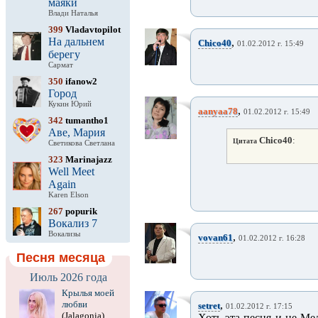
маяки
Влади Наталья
399
Vladavtopilot
На дальнем
,
Chico40
01.02.2012 г. 15:49
берегу
Сармат
350
ifanow2
Город
Кукин Юрий
,
aanyaa78
01.02.2012 г. 15:49
342
tumantho1
Аве, Мария
Chico40
:
Цитата
Светикова Светлана
323
Marinajazz
Well Meet
Again
Karen Elson
267
popurik
Вокализ 7
Вокализы
,
vovan61
01.02.2012 г. 16:28
Песня месяца
Июль 2026 года
Крылья моей
любви
,
setret
01.02.2012 г. 17:15
(Jalagonia)
Хоть эта песня и не Мел