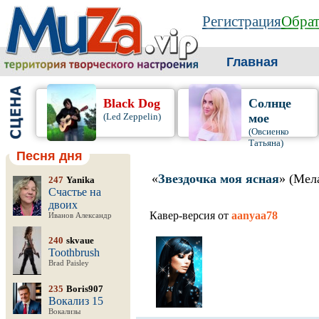
Регистрация
Обрат
Главная
Black Dog
Солнце
(Led Zeppelin)
мое
(Овсиенко
Татьяна)
Песня дня
«
Звездочка моя ясная
» (Мел
247
Yanika
Счастье на
двоих
Кавер-версия от
aanyaa78
Иванов Александр
240
skvaue
Toothbrush
Brad Paisley
235
Boris907
Вокализ 15
Вокализы