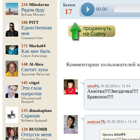
234
Miloslavna
Баллов:
00:00
Рядом буду
17
Бублик Михаил
186
PITT
Единственная
моя
Газманов Олег
171
Marka64
Как мне быть
Серов Александр
Комментарии пользователей к
148
Al-Abra
Светит луна
Хурсенко Вячеслав
145
vitgol
,
mia04
01.02.2012 г. 11:14
Эти глаза
Анютка!!!!Звездочка!
напротив
Бравоооо!!!!
Ободзинский
Валерий
133
dimakapitan
Скрипач
,
Кобяков Аркадий
aanyaa78
01.02.2012 г. 11:14
120
RUSSMIR
Отпусти меня
mia04
:
Цитата
Анютка!!!!Звездочк
Гагарина Полина