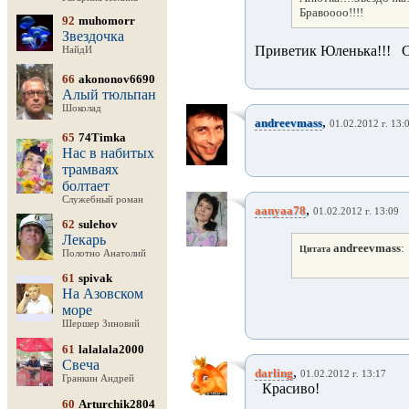
Бравоооо!!!!
92
muhomorr
Звездочка
Приветик Юленька!!!
С
НайдИ
66
akononov6690
Алый тюльпан
Шоколад
,
andreevmass
01.02.2012 г. 13:
65
74Timka
Нас в набитых
трамваях
болтает
Служебный роман
,
aanyaa78
01.02.2012 г. 13:09
62
sulehov
Лекарь
andreevmass
:
Цитата
Полотно Анатолий
61
spivak
На Азовском
море
Шершер Зиновий
61
lalalala2000
Свеча
,
darling
01.02.2012 г. 13:17
Гранкин Андрей
Красиво!
60
Arturchik2804