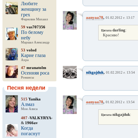
Любите
женщину за
грех
,
aanyaa78
01.02.2012 г. 13:17
Фирюлин Михаил
59
vas707356
darling
:
Цитата
По белому
Красиво!
небу
Маршал Александр
53
volod
Карие глаза
Ахра
47
mranatolm
,
nikgajduk
Осенняя роса
01.02.2012 г. 13:54
Романсы
Песня недели
515
Yanika
,
aanyaa78
01.02.2012 г. 13:54
Алмаз
Мон Алиса
nikgajduk
:
Цитата
407
-VALKYRYA-
&
1966av
Когда
погаснут