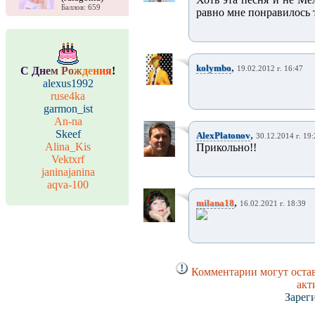
Баллов: 659
равно мне понравилось 
,
kolymbo
С
Д
н
е
м
Р
о
ж
д
е
н
и
я
!
19.02.2012 г. 16:47
alexus1992
ruse4ka
garmon_ist
An-na
Skeef
,
AlexPlatonov
30.12.2014 г. 19
Alina_Kis
Прикольно!!
Vektxrf
janinajanina
aqva-100
,
milana18
16.02.2021 г. 18:39
Комментарии могут остав
акт
Зарег