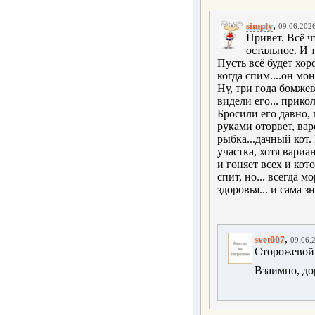
,
simply
09.06.2026
Привет. Всё ч
остальное. И т
Пусть всё будет хор
когда спим....он мон
Ну, три года бомжев
видели его... прикол
Бросили его давно, 
руками оторвет, вар
рыбка...дачный кот.
участка, хотя вариа
и гоняет всех и кот
спит, но... всегда м
здоровья... и сама з
,
svet007
09.06.2
Сторожевой 
Взаимно, до