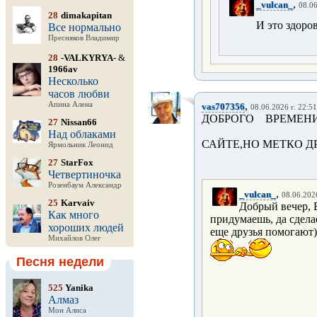
,
_vulcan_
08.06
28
dimakapitan
И это здоров
Все нормально
Пресняков Владимир
28
-VALKYRYA-
&
1966av
Несколько
часов любви
,
Апина Алена
vas707356
08.06.2026 г. 22:51
ДОБРОГО ВРЕМЕН
27
Nissan66
Над облаками
САЙТЕ,НО МЕТКО ДР
Ярмольник Леонид
27
StarFox
Четвертиночка
Розенбаум Александр
,
_vulcan_
08.06.2026
25
Karvaiv
Добрый вечер, 
Как много
придумаешь, да сдела
хороших людей
еще друзья помогают)
Михайлов Олег
Песня недели
525
Yanika
Алмаз
Мон Алиса