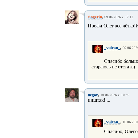
,
singerin
09.06.2026 г. 17:12
Профи,Олег,все чётко!И
,
_vulcan_
09.06.2026
Спасибо больш
стараюсь не отстать)
,
negor
10.06.2026 г. 10:39
ништяк!....
,
_vulcan_
10.06.2026
Спасибо, Олего