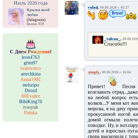
Июль 2026 года
,
volod
09.06.2026 г. 05:27
Крылья моей
любви
(Jalagonia)
Баллов: 659
,
_vulcan_
09.06.2026
Спасибо!!!
С
Д
н
е
м
Р
о
ж
д
е
н
и
я
!
leon4763
grim97
svatovstvo
,
simply
09.06.2026 г. 16:04
anechkina
Anna1981
stelszipo
Привет!
Песня 
Drozd
возглавить отряд...даже
60Evulez
на любой вопрос есть 
BibiKing70
волков...У меня кот ж
ivasyuk
морозы, я на дачу при
Painka
прокусанной ногой ки
домой отмыли полечи
поводке. Ну. и вот.пар
детей и взрослых пуга
свора выскочила с торц