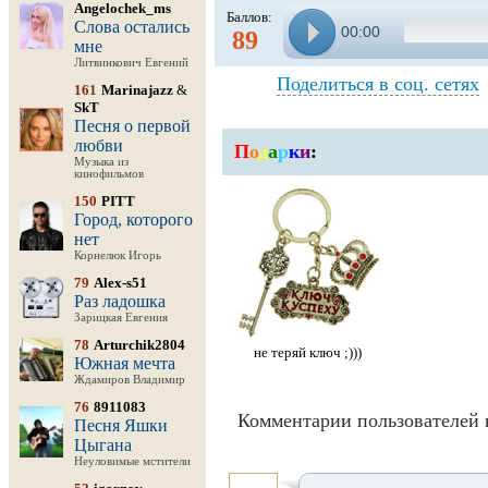
Angelochek_ms
Баллов:
Слова остались
00:00
89
мне
Литвинкович Евгений
Поделиться в соц. сетях
161
Marinajazz
&
SkT
Песня о первой
любви
П
о
д
а
р
к
и
:
Музыка из
кинофильмов
150
PITT
Город, которого
нет
Корнелюк Игорь
79
Alex-s51
Раз ладошка
Зарицкая Евгения
78
Arturchik2804
не теряй ключ ;)))
Южная мечта
Ждамиров Владимир
76
8911083
Комментарии пользователей 
Песня Яшки
Цыгана
Неуловимые мстители