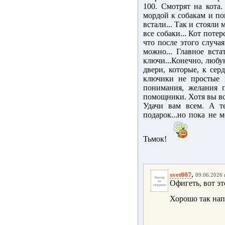
100. Смотрят на кота.
мордой к собакам и пов
встали... Так и стояли 
все собаки... Кот поте
что после этого случая
можно... Главное вста
ключи...Конечно, любу
двери, которые, к серд
ключики не простые и
понимания, желания п
помощники. Хотя вы все
Удачи вам всем. А т
подарок...но пока не м
Тьмок!
,
svet007
09.06.2026 
Офигеть, вот эт
Хорошо так на