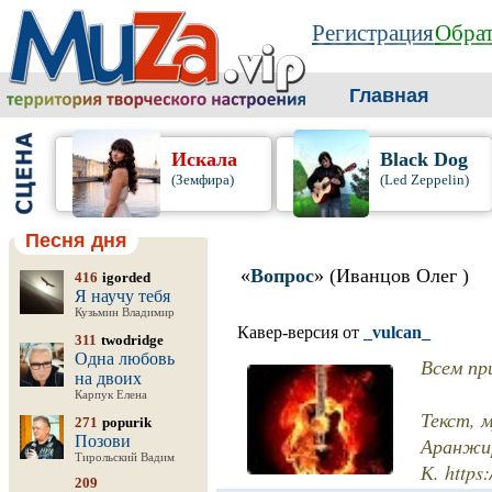
Регистрация
Обрат
Главная
Искала
Black Dog
(Земфира)
(Led Zeppelin)
Песня дня
«
Вопрос
» (Иванцов Олег )
416
igorded
Я научу тебя
Кузьмин Владимир
Кавер-версия от
_vulcan_
311
twodridge
Одна любовь
Всем пр
на двоих
Карпук Елена
Текст, 
271
popurik
Позови
Аранжир
Тирольский Вадим
К. https
209