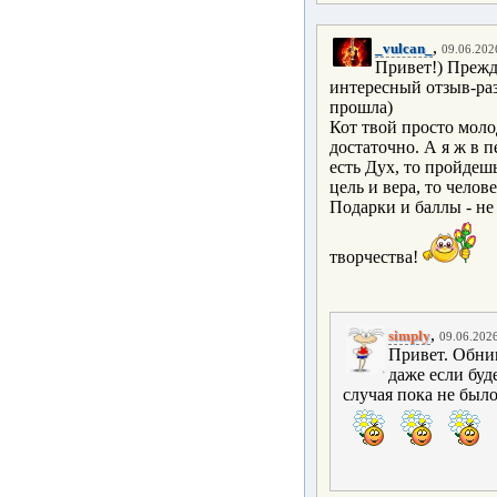
,
_vulcan_
09.06.2026
Привет!) Прежде
интересный отзыв-раз
прошла)
Кот твой просто моло
достаточно. А я ж в п
есть Дух, то пройдешь
цель и вера, то челов
Подарки и баллы - не
творчества!
,
simply
09.06.2026
Привет. Обним
даже если буд
случая пока не было