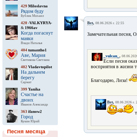
429
Miloslavna
Рядом буду
Бублик Михаил
,
420
-VALKYRYA-
Bet
08.06.2026 г. 22:55
&
1966av
Когда погаснут
Замечательная песня, Ол
маяки
Влади Наталья
404
tumantho1
Аве, Мария
,
_vulcan_
08.06.2026
Светикова Светлана
Если песня оказ
восприятия в жизни т
402
Vladavtopilot
На дальнем
берегу
Благодарю, Лиза!
Сармат
399
Yanika
Счастье на
двоих
,
Bet
08.06.2026 г. 
Иванов Александр
363
ifanow2
т
Город
Кукин Юрий
Песня месяца