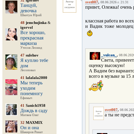
52
igornov
,
svet007
08.06.2026 г. 21:31
Танцуй,
привет, Олежка! очень 
девочка
Шкитун Юрий
классная работа во вс
48
jemchujinka
&
и Вадик тоже молодец!
igorvol
Все хорошо,
прекрасная
маркиза
Утесов Леонид
,
_vulcan_
47
sulehov
08.06.2026
Света, привееет
Я куплю тебе
оценку высокую!
дом
А Вадим без варианто
Лесоповал
всего в музыке за 15 л
41
lalalala2000
Мы теперь
уходим
понемногу
Ефимыч
41
Sanich1958
,
svet007
Дождь в саду
08.06.202
а ты не предс
Митяев Олег
32
MAXMIX
Он и она
Шакиров Ринат