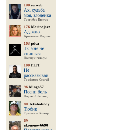
190
serweb
Ах, судьба
моя, злодейка
Трегубов Виктор
176
Marinajazz
Адажио
Артемьева Марина
163
ptica
Ты мне не
снишься
Поющие гитары
100
PITT
Не
рассказывай
Трофимов Сергей
96
Mingo57
Песни боль
Портной Леонид
80
Jekabolshoy
Тюбик
Третьяков Виктор
69
akononov6690