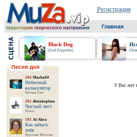
Регистрация
Главная
Black Dog
Ис
(Led Zeppelin)
(Зем
Песня дня
204
Marka64
Небесный
У Вас нет 
калькулятор
Митяев Олег
202
dimakapitan
Чистый лист
Нэнси
193
Al-Abra
Как забыть
тебя
Хурсенко Вячеслав