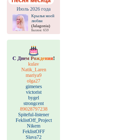
Песня месяца
Июль 2026 года
Крылья моей
любви
(Jalagonia)
Баллов: 659
С
Д
н
е
м
Р
о
ж
д
е
н
и
я
!
kulav
Natik_Laren
mariya9
olga27
gimenes
victorist
bygel
strongcent
89028797238
Spiteful-listener
FeklistOff_Project
Nikem
FeklistOFF
Slava72