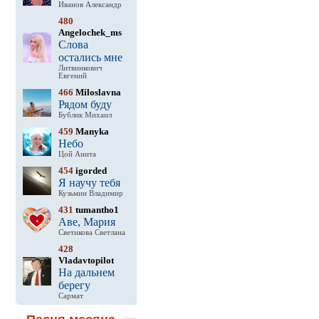
Иванов Александр
480
Angelochek_ms
Слова
остались мне
Литвинкович
Евгений
466
Miloslavna
Рядом буду
Бублик Михаил
459
Manyka
Небо
Цой Анита
454
igorded
Я научу тебя
Кузьмин Владимир
431
tumantho1
Аве, Мария
Светикова Светлана
428
Vladavtopilot
На дальнем
берегу
Сармат