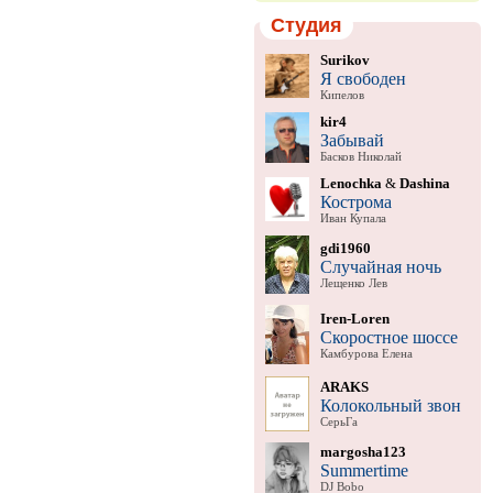
Студия
Surikov
Я свободен
Кипелов
kir4
Забывай
Басков Николай
Lenochka
&
Dashina
Кострома
Иван Купала
gdi1960
Случайная ночь
Лещенко Лев
Iren-Loren
Скоростное шоссе
Камбурова Елена
ARAKS
Колокольный звон
СерьГа
margosha123
Summertime
DJ Bobo