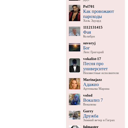
Pol701
Как провожают
пароходы
Хиль Эдуард
1112131415
Фая
Колибри
suvoryj
Бог
Лепс Григорий
vokalist-17
Песня про
университет
Неизвестные исполнители
Marinajazz
Адажио
Артемьева Марина
volod
Вокализ 7
Вокализы
Garry
Дружба
Зимний вечер в Гаграх
fulmaster