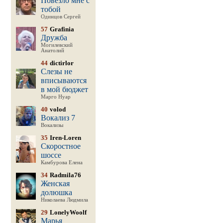
Повезло мне с
тобой
Одинцов Сергей
57
Grafinia
Дружба
Могилевский
Анатолий
44
dictirlor
Слезы не
вписываются
в мой бюджет
Марго Нуар
40
volod
Вокализ 7
Вокализы
35
Iren-Loren
Скоростное
шоссе
Камбурова Елена
34
Radmila76
Женская
долюшка
Николаева Людмила
29
LonelyWoolf
Марья