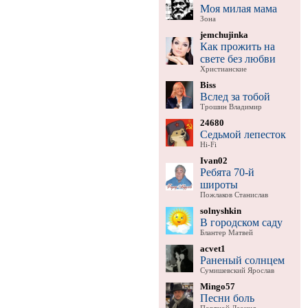
Моя милая мама
Зона
jemchujinka
Как прожить на
свете без любви
Христианские
Biss
Вслед за тобой
Трошин Владимир
24680
Седьмой лепесток
Hi-Fi
Ivan02
Ребята 70-й
широты
Пожлаков Станислав
solnyshkin
В городском саду
Блантер Матвей
acvet1
Раненый солнцем
Сумишевский Ярослав
Mingo57
Песни боль