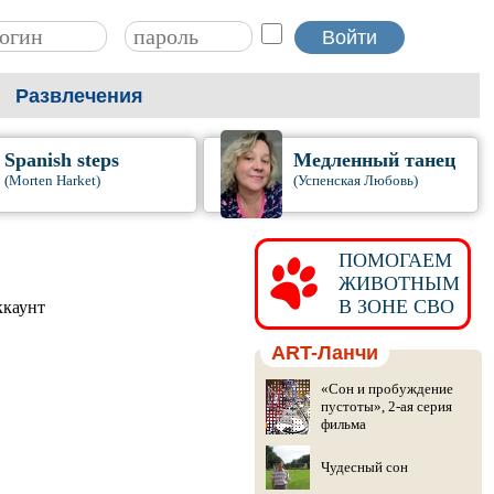
Развлечения
Spanish steps
Медленный танец
(Morten Harket)
(Успенская Любовь)
ПОМОГАЕМ
ЖИВОТНЫМ
В ЗОНЕ СВО
ккаунт
ART-Ланчи
«Сон и пробуждение
пустоты», 2-ая серия
фильма
Чудесный сон