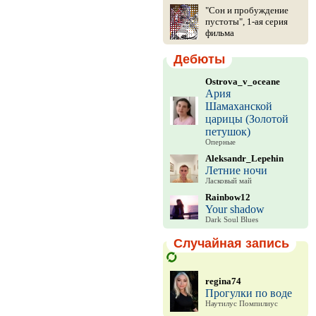
"Сон и пробуждение
пустоты", 1-ая серия
фильма
Дебюты
Ostrova_v_oceane
Ария
Шамаханской
царицы (Золотой
петушок)
Оперные
Aleksandr_Lepehin
Летние ночи
Ласковый май
Rainbow12
Your shadow
Dark Soul Blues
Случайная запись
regina74
Прогулки по воде
Наутилус Помпилиус