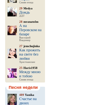
Синяя птица
29
Medya
Дождь
ДДТ
28
mranatolm
А на
Перовском на
базаре
Высоцкий
Владимир
27
jemchujinka
Как прожить
на свете без
любви
Христианские
25
Haris1958
Между мною
и тобою
Синяя птица
Песня недели
489
Yanika
Счастье на
двоих