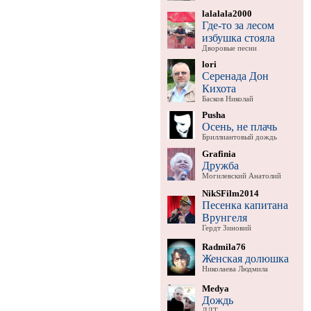
lalalala2000
Где-то за лесом
избушка стояла
Дворовые песни
lori
Серенада Дон
Кихота
Басков Николай
Pusha
Осень, не плачь
Бриллиантовый дождь
Grafinia
Дружба
Могилевский Анатолий
NikSFilm2014
Песенка капитана
Врунгеля
Гердт Зиновий
Radmila76
Женская долюшка
Николаева Людмила
Medya
Дождь
ДДТ