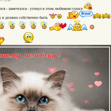
 г. 15:39
лся - замечтался - утонул в этом любимом голосе
ак и должно собственно быть