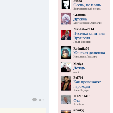
Pusha
Осень, не плачь
Бриллиантовый дождь
Grafinia
Дружба
Могилевский Анатолий
NikSFilm2014
Песенка капитана
Врунгеля
Гердт Зиновий
Radmila76
Женская долюшка
Николаева Людмила
Medya
Дождь
ДДТ
Pol701
Как провожают
пароходы
Хиль Эдуард
1112131415
Фая
Колибри
suvoryj