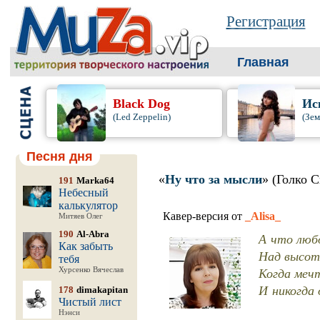
Регистрация
Главная
Black Dog
Ис
(Led Zeppelin)
(Зем
Песня дня
«
Ну что за мысли
» (Голко С
191
Marka64
Небесный
калькулятор
Кавер-версия от
_Alisa_
Митяев Олег
190
Al-Abra
А что люб
Как забыть
Над высот
тебя
Когда меч
Хурсенко Вячеслав
И никогда 
178
dimakapitan
Чистый лист
Нэнси