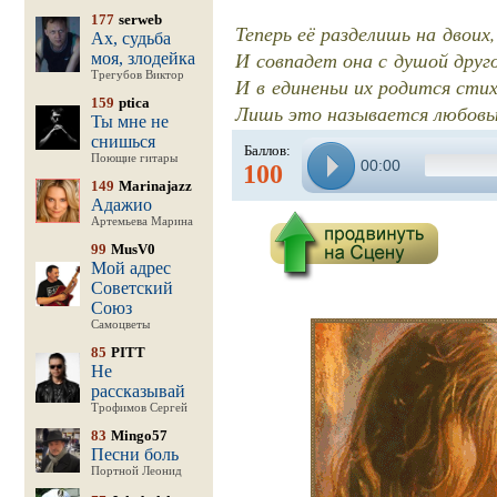
177
serweb
Теперь её разделишь на двоих,
Ах, судьба
И совпадет она с душой друг
моя, злодейка
Трегубов Виктор
И в единеньи их родится сти
159
ptica
Лишь это называется любовь
Ты мне не
снишься
Баллов:
Поющие гитары
00:00
100
149
Marinajazz
Адажио
Артемьева Марина
99
MusV0
Мой адрес
Советский
Союз
Самоцветы
85
PITT
Не
рассказывай
Трофимов Сергей
83
Mingo57
Песни боль
Портной Леонид