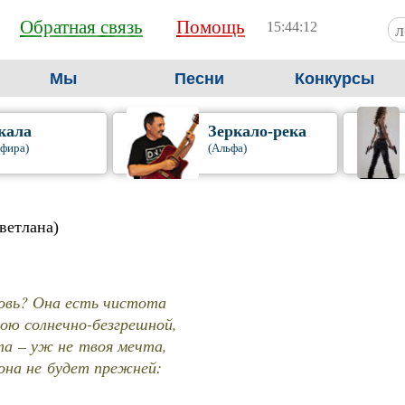
Обратная связь
Помощь
15:44:13
Мы
Песни
Конкурсы
кала
Зеркало-река
фира)
(Альфа)
ветлана)
овь? Она есть чистота
ою солнечно-безгрешной,
та – уж не твоя мечта,
она не будет прежней: