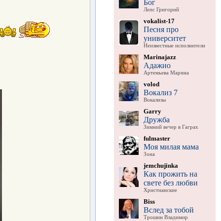
Бог
Лепс Григорий
vokalist-17
Песня про
университет
Неизвестные исполнители
Marinajazz
Адажио
Артемьева Марина
volod
Вокализ 7
Вокализы
Garry
Дружба
Зимний вечер в Гаграх
fulmaster
Моя милая мама
Зона
jemchujinka
Как прожить на
свете без любви
Христианские
Biss
Вслед за тобой
Трошин Владимир