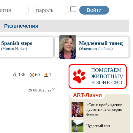
Развлечения
Spanish steps
Медленный танец
(Morten Harket)
(Успенская Любовь)
ПОМОГАЕМ
136
69
1
ЖИВОТНЫМ
В ЗОНЕ СВО
22
29.08.2023 22
ART-Ланчи
«Сон и пробуждение
пустоты», 2-ая серия
фильма
Чудесный сон