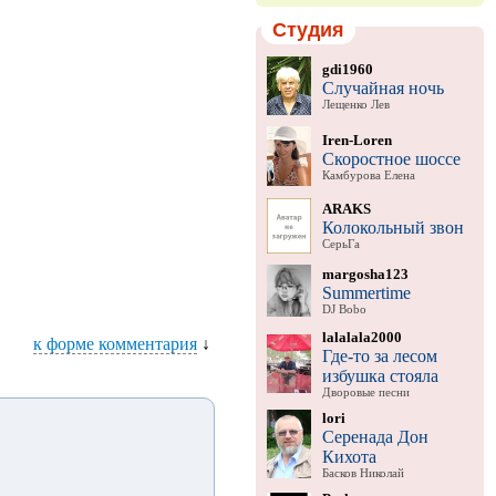
Студия
gdi1960
Случайная ночь
Лещенко Лев
Iren-Loren
Скоростное шоссе
Камбурова Елена
ARAKS
Колокольный звон
СерьГа
margosha123
Summertime
DJ Bobo
lalalala2000
к форме комментария
↓
Где-то за лесом
избушка стояла
Дворовые песни
lori
Серенада Дон
Кихота
Басков Николай