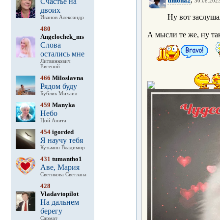
timoha2
Счастье на
30.08.2023
двоих
Ну вот заслуша
Иванов Александр
480
А мысли те же, ну т
Angelochek_ms
Слова
остались мне
Литвинкович
Евгений
466
Miloslavna
Рядом буду
Бублик Михаил
459
Manyka
Небо
Цой Анита
454
igorded
Я научу тебя
Кузьмин Владимир
431
tumantho1
Аве, Мария
Светикова Светлана
428
Vladavtopilot
На дальнем
берегу
Сармат