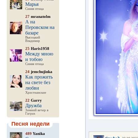
Марья
Синяя птица
27
mranatolm
А на
Перовском на
базаре
Высоцкий
Владимир
25
Haris1958
Между мною
и тобою
Синяя птица
24
jemchujinka
Как прожить
на свете без
любви
Христианские
22
Garry
Дружба
Зимний вечер в
Гаграх
Песня недели
489
Yanika
,