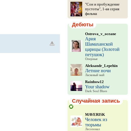
"Сон и пробуждение
пустоты", 1-ая серия
фильма
Дебюты
Ostrova_v_oceane
Ария
Шамаханской
царицы (Золотой
петушок)
Оперные
Aleksandr_Lepehin
Летние ночи
Ласковый май
Rainbow12
Your shadow
Dark Soul Blues
Случайная запись
MAVERISK
Человек из
тюрьмы
Лесоповал