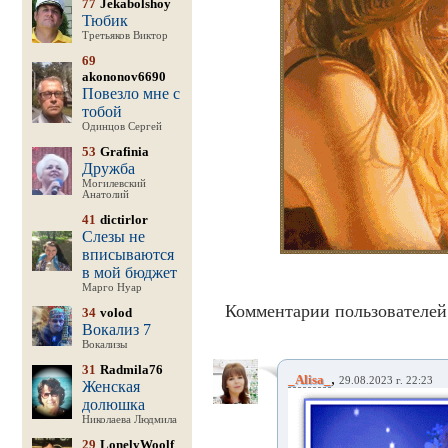
77
Jekabolshoy
Тюбик
Третьяков Виктор
69
akononov6690
Повезло мне с
тобой
Одинцов Сергей
53
Grafinia
Дружба
Могилевский
Анатолий
41
dictirlor
Слезы не
вписываются
в мой бюджет
Марго Нуар
Комментарии пользователей 
34
volod
Вокализ 7
Вокализы
31
Radmila76
,
_Alisa_
29.08.2023 г. 22:23
Женская
долюшка
Николаева Людмила
29
LonelyWoolf