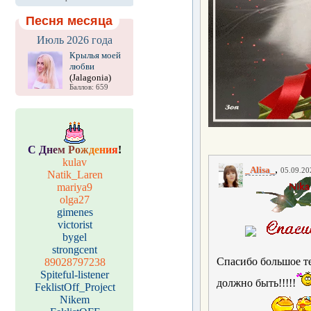
Песня месяца
Июль 2026 года
Крылья моей
любви
(Jalagonia)
Баллов: 659
С
Д
н
е
м
Р
о
ж
д
е
н
и
я
!
kulav
,
_Alisa_
05.09.20
Natik_Laren
mariya9
olga27
gimenes
victorist
bygel
strongcent
Спасибо большое теб
89028797238
Spiteful-listener
должно быть!!!!!
FeklistOff_Project
Nikem