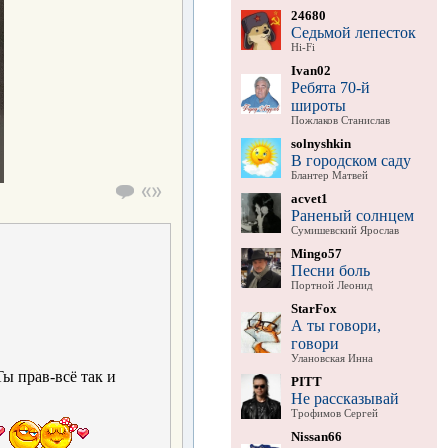
24680
Седьмой лепесток
Hi-Fi
Ivan02
Ребята 70-й
широты
Пожлаков Станислав
solnyshkin
В городском саду
Блантер Матвей
acvet1
Раненый солнцем
Сумишевский Ярослав
Mingo57
Песни боль
Портной Леонид
StarFox
А ты говори,
говори
Улановская Инна
Ты прав-всё так и
PITT
Не рассказывай
Трофимов Сергей
Nissan66