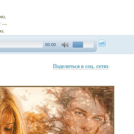
ою,
х —
ю.
00:00
Поделиться в соц. сетях