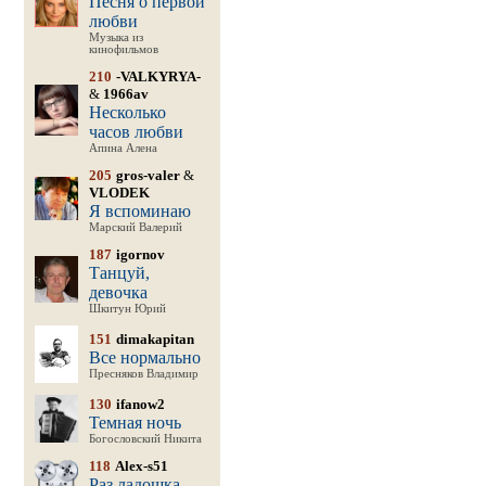
Песня о первой
любви
Музыка из
кинофильмов
210
-VALKYRYA-
&
1966av
Несколько
часов любви
Апина Алена
205
gros-valer
&
VLODEK
Я вспоминаю
Марский Валерий
187
igornov
Танцуй,
девочка
Шкитун Юрий
151
dimakapitan
Все нормально
Пресняков Владимир
130
ifanow2
Темная ночь
Богословский Никита
118
Alex-s51
Раз ладошка