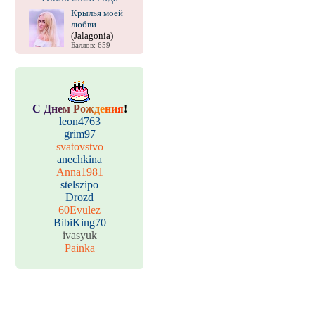
Крылья моей
любви
(Jalagonia)
Баллов: 659
С
Д
н
е
м
Р
о
ж
д
е
н
и
я
!
leon4763
grim97
svatovstvo
anechkina
Anna1981
stelszipo
Drozd
60Evulez
BibiKing70
ivasyuk
Painka