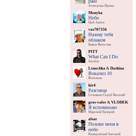
ржи
Аллегрова Ирина
Manyka
Небо
Цой Анита
vas707356
Назову тебя
облаком
Быков Вячеслав
PITT
What Can I Do
Smokie
Lenochka
&
Dashina
Вокализ 10
Вокализы
kir4
Разговор
Соловьев-Седой Василий
gros-valer
&
VLODEK
Я вспоминаю
Марский Валерий
alsar
Позови меня в
небо
Кемеровский Евгений