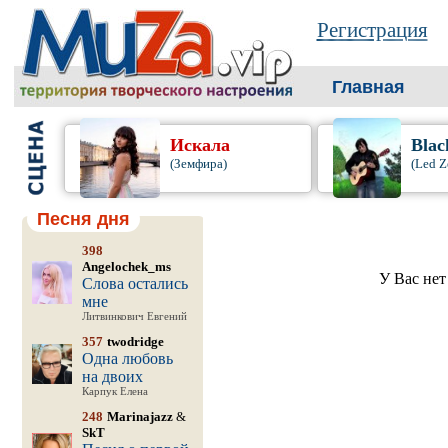
Регистрация
Главная
Искала
Blac
(Земфира)
(Led Z
Песня дня
398
Angelochek_ms
У Вас нет
Слова остались
мне
Литвинкович Евгений
357
twodridge
Одна любовь
на двоих
Карпук Елена
248
Marinajazz
&
SkT