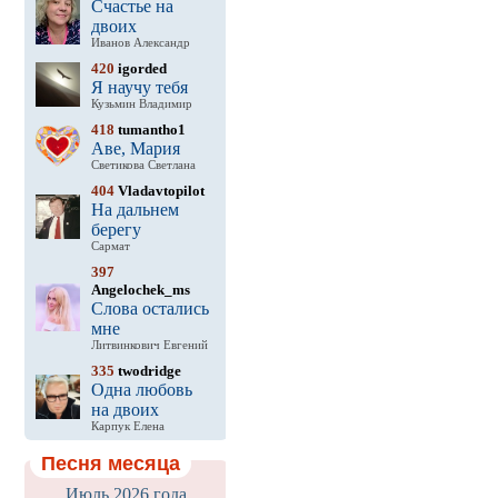
Счастье на
двоих
Иванов Александр
420
igorded
Я научу тебя
Кузьмин Владимир
418
tumantho1
Аве, Мария
Светикова Светлана
404
Vladavtopilot
На дальнем
берегу
Сармат
397
Angelochek_ms
Слова остались
мне
Литвинкович Евгений
335
twodridge
Одна любовь
на двоих
Карпук Елена
Песня месяца
Июль 2026 года