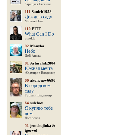
Зарицкая Евгения
111
Sanich1958
Дождь в саду
Митяев Олег
110
PITT
What Can I Do
Smokie
92
Manyka
Небо
Цой Анита
81
Arturchik2804
Южная мечта
Ждамиров Владимир
66
akononov6690
В городском
саду
Трошин Владимир
64
sulehov
Я куплю тебе
дом
Лесоповал
51
jemchujinka
&
igorvol