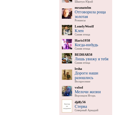
Шкитун Юрий
mranatolm
Отговорила роща
золотая
Романсы
LonelyWoolf
Клен
Синяя птица
Haris1958
Когда-нибудь
Синяя птица
BEDHAR58
Лишь увижу я тебя
Синяя птица
lesha
Дороги наши
разошлись
Воскресение
volod
Мелочи жизни
Воронцов Игорь
djdfy56
Стерва
Северный Аркадий