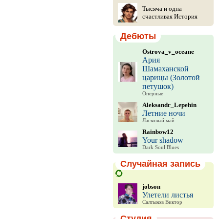
Тысяча и одна
счастливая История
Дебюты
Ostrova_v_oceane
Ария
Шамаханской
царицы (Золотой
петушок)
Оперные
Aleksandr_Lepehin
Летние ночи
Ласковый май
Rainbow12
Your shadow
Dark Soul Blues
Случайная запись
jobson
Улетели листья
Салтыков Виктор
Студия