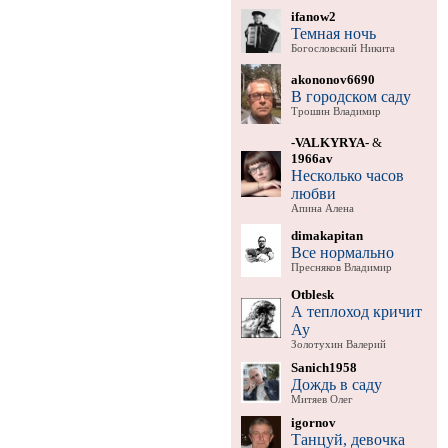
ifanow2
Темная ночь
Богословский Никита
akononov6690
В городском саду
Трошин Владимир
-VALKYRYA-
&
1966av
Несколько часов
любви
Апина Алена
dimakapitan
Все нормально
Пресняков Владимир
Otblesk
А теплоход кричит
Ау
Золотухин Валерий
Sanich1958
Дождь в саду
Митяев Олег
igornov
Танцуй, девочка