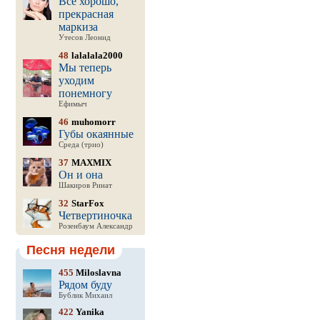
Все хорошо,
прекрасная
маркиза
Утесов Леонид
48
lalalala2000
Мы теперь
уходим
понемногу
Ефимыч
46
muhomorr
Губы окаянные
Среда (трио)
37
MAXMIX
Он и она
Шакиров Ринат
32
StarFox
Четвертиночка
Розенбаум Александр
Песня недели
455
Miloslavna
Рядом буду
Бублик Михаил
422
Yanika