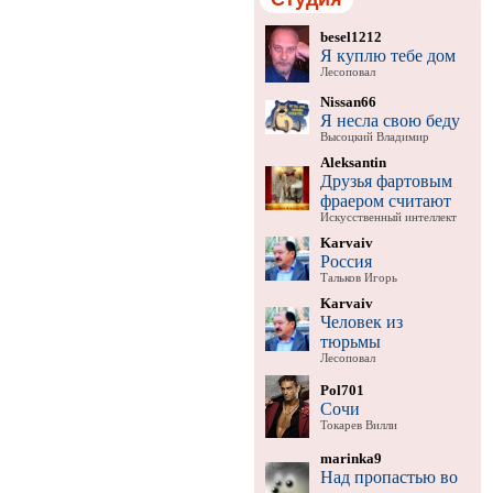
besel1212
Я куплю тебе дом
Лесоповал
Nissan66
Я несла свою беду
Высоцкий Владимир
Aleksantin
Друзья фартовым
фраером считают
Искусственный интеллект
Karvaiv
Россия
Тальков Игорь
Karvaiv
Человек из
тюрьмы
Лесоповал
Pol701
Сочи
Токарев Вилли
marinka9
Над пропастью во