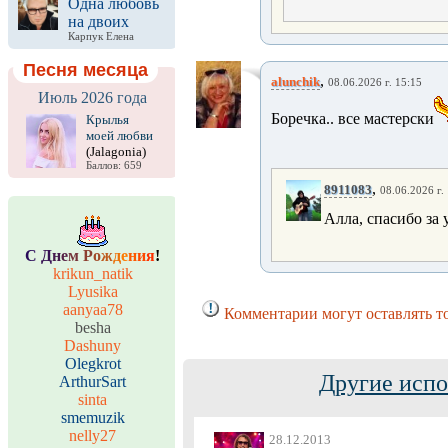
Одна любовь
на двоих
Карпук Елена
Песня месяца
,
alunchik
08.06.2026 г. 15:15
Июль 2026 года
Боречка.. все мастерски
Крылья
моей любви
(Jalagonia)
Баллов: 659
,
8911083
08.06.2026 г.
Алла, спасибо за 
С
Д
н
е
м
Р
о
ж
д
е
н
и
я
!
krikun_natik
Lyusika
aanyaa78
Комментарии могут оставлять т
besha
Dashuny
Olegkrot
Другие испо
ArthurSart
sinta
smemuzik
nelly27
28.12.2013