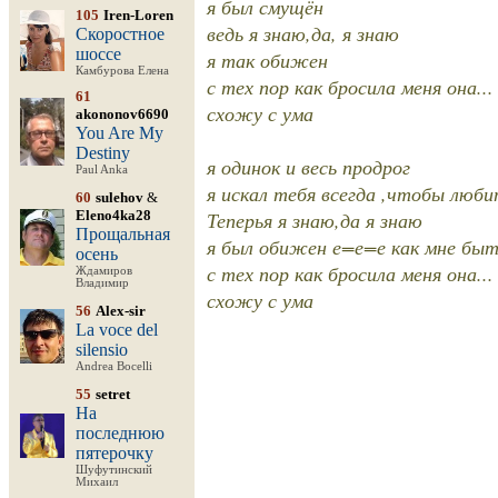
я был смущён
105
Iren-Loren
ведь я знаю,да, я знаю
Скоростное
шоссе
я так обижен
Камбурова Елена
с тех пор как бросила меня она...
61
схожу с ума
akononov6690
You Are My
Destiny
я одинок и весь продрог
Paul Anka
я искал тебя всегда ,чтобы люб
60
sulehov
&
Eleno4ka28
Теперья я знаю,да я знаю
Прощальная
я был обижен е=е=е как мне бы
осень
с тех пор как бросила меня она...
Ждамиров
Владимир
схожу с ума
56
Alex-sir
La voce del
silensio
Andrea Bocelli
55
setret
На
последнюю
пятерочку
Шуфутинский
Михаил