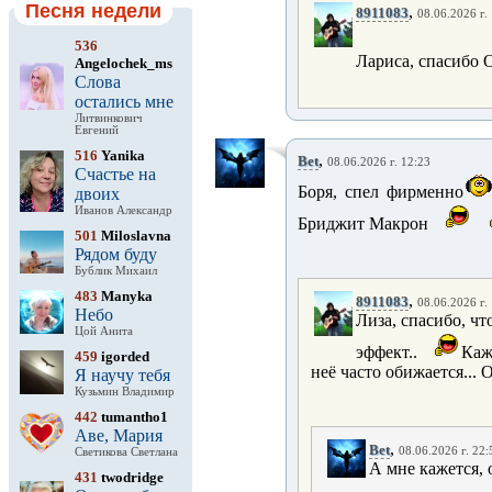
Песня недели
,
8911083
08.06.2026 г.
536
Лариса, спасибо 
Angelochek_ms
Слова
остались мне
Литвинкович
Евгений
516
Yanika
,
Bet
08.06.2026 г. 12:23
Счастье на
Боря, спел фирменно
двоих
Иванов Александр
Бриджит Макрон
501
Miloslavna
Рядом буду
Бублик Михаил
483
Manyka
,
8911083
08.06.2026 г.
Небо
Лиза, спасибо, чт
Цой Анита
эффект..
Каж
459
igorded
неё часто обижается...
Я научу тебя
Кузьмин Владимир
442
tumantho1
Аве, Мария
,
Bet
08.06.2026 г. 22:
Светикова Светлана
А мне кажется, о
431
twodridge