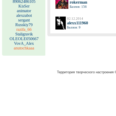
89062486105
rokerman
KisSer
Баллов: 156
animator
alexzabot
02.12.2014
sergant
alexx111960
Russkiy79
Баллов: 9
razifa_66
Staligravik
OLEOLE050667
VovA_Alex
anutochkaaa
Территория творческого настроения ©