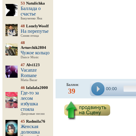
53
Natulichka
Баллада о
счастье
Бакуменко Яна
48
LonelyWoolf
На перепутье
Синяя птица
48
Arturchik2804
Чужое кольцо
Dance Music
47
Alvi123
Vacanze
Romane
Matia Bazar
Баллов:
46
lalalala2000
00:00
39
Где-то за
лесом
избушка
стояла
Дворовые песни
45
Radmila76
Женская
долюшка