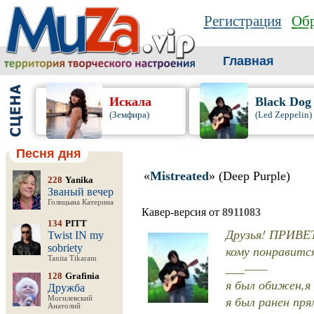
Регистрация
Обр
Главная
Искала
Black Dog
(Земфира)
(Led Zeppelin)
Песня дня
«
Mistreated
» (Deep Purple)
228
Yanika
Званый вечер
Голицына Катерина
Кавер-версия от
8911083
134
PITT
Друзья! ПРИВЕТ
Twist IN my
sobriety
кому понравится
Tanita Tikaram
___——
128
Grafinia
я был обижен,я
Дружба
я был ранен пря
Могилевский
Анатолий