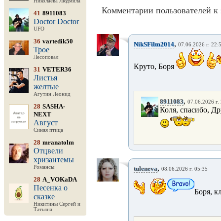
Николаева Людмила
Комментарии пользователей к 
41
8911083
Doctor Doctor
UFO
36
vartedik50
,
NikSFilm2014
07.06.2026 г. 22:
Трое
Лесоповал
Круто, Боря
31
VETER36
Листья
желтые
Агутин Леонид
,
8911083
07.06.2026 г.
28
SASHA-
Коля, спасибо, Др
NEXT
Август
Синяя птица
28
mranatolm
Отцвели
хризантемы
,
Романсы
tuleneva
08.06.2026 г. 05:35
28
A_VOKaDA
Песенка о
Боря, к
сказке
Никитины Сергей и
Татьяна