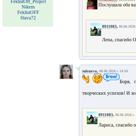
FeklistOff_Project
Послушала оба ва
Nikem
FeklistOFF
Slava72
,
8911083
06.06.2026 
Лена, спасибо О
,
tuleneva
06.06.2026 г. 14:50
Боря, 
творческих успехов! И х
,
8911083
06.06.2026 г.
Лариса, спасибо о