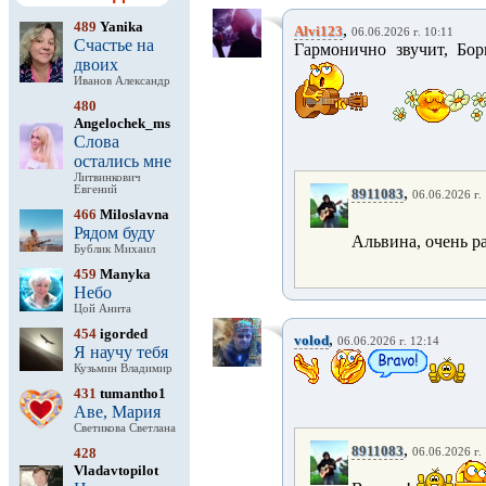
489
Yanika
,
Alvi123
06.06.2026 г. 10:11
Счастье на
Гармонично звучит, Бор
двоих
Иванов Александр
480
Angelochek_ms
Слова
остались мне
Литвинкович
Евгений
,
8911083
06.06.2026 г.
466
Miloslavna
Рядом буду
Альвина, очень р
Бублик Михаил
459
Manyka
Небо
Цой Анита
454
igorded
,
volod
06.06.2026 г. 12:14
Я научу тебя
Кузьмин Владимир
431
tumantho1
Аве, Мария
Светикова Светлана
,
8911083
428
06.06.2026 г.
Vladavtopilot