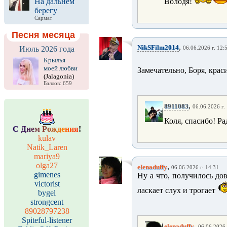
На дальнем
Володя!
берегу
Сармат
Песня месяца
,
NikSFilm2014
Июль 2026 года
06.06.2026 г. 12:
Крылья
моей любви
Замечательно, Боря, крас
(Jalagonia)
Баллов: 659
,
8911083
06.06.2026 г.
Коля, спасибо! Ра
С
Д
н
е
м
Р
о
ж
д
е
н
и
я
!
kulav
Natik_Laren
mariya9
olga27
,
elenaduffy
06.06.2026 г. 14:31
gimenes
Ну а что, получилось до
victorist
ласкает слух и трогает
bygel
strongcent
89028797238
Spiteful-listener
,
elenaduffy
06.06.2026 