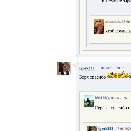
К нему не зарас
,
alunchik
06.06.
хтоб сомнев
,
igrok232
06.06.2026 г. 20:53
Боря спасибо
,
8911083
06.06.2026 г.
Серёга, спасибо 
,
igrok232
07.06.2026