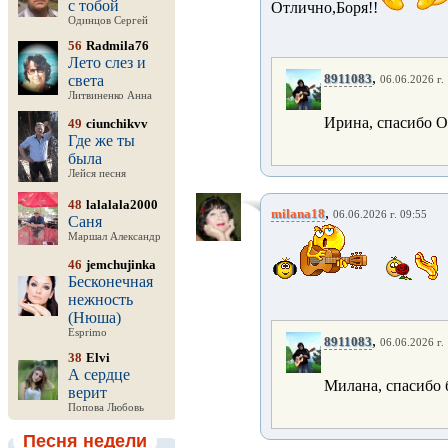
с тобой
Отлично,Боря!!
Одинцов Сергей
56
Radmila76
Лето слез и
,
8911083
света
06.06.2026 г.
Литвиненко Анна
Ирина, спасибо О
49
ciunchikvv
Где же ты
была
Лейся песня
48
lalalala2000
,
milana18
06.06.2026 г. 09:55
Саня
Маршал Александр
46
jemchujinka
Бесконечная
нежность
(Нюша)
Esprimo
,
8911083
06.06.2026 г.
38
Elvi
А сердце
Милана, спасибо 
верит
Попова Любовь
Песня недели