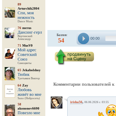
89
Arturchik2804
Спи, моя
нежность
Dance Music
76
merus
Дансинг-герл
Баллов:
Вертинский
00:00
54
Александр
71
MusV0
Мой адрес
Советский
Союз
Самоцветы
65
Jekabolshoy
Тюбик
Третьяков Виктор
Комментарии пользователей к 
64
Zay
Любовь
живёт во мне
Suno (Нейросеть)
,
irisha56
06.06.2026 г. 03:55
58
akononov6690
Повезло мне