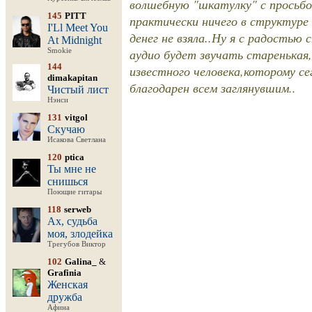
волшебную "шкатулку" с просьбо
145
PITT
практически ничего в структуре
I'Ll Meet You
денег не взяла..Ну я с радостью 
At Midnight
аудио будет звучать старенькая,
Smokie
144
известного человека,которому се
dimakapitan
благодарен всем заглянувшим..
Чистый лист
Нэнси
131
vitgol
Скучаю
Исакова Светлана
120
ptica
Ты мне не
снишься
Поющие гитары
118
serweb
Ах, судьба
моя, злодейка
Трегубов Виктор
102
Galina_
&
Grafinia
Женская
дружба
Афина