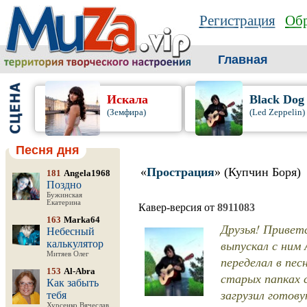
Регистрация
Обр
Главная
Искала
Black Dog
(Земфира)
(Led Zeppelin)
Песня дня
«
Прострация
» (Купчин Боря)
181
Angela1968
Поздно
Бужинская
Екатерина
Кавер-версия от
8911083
163
Marka64
Друзья! Привет
Небесный
выпускал с ним
калькулятор
Митяев Олег
переделал в пес
153
Al-Abra
старых папках 
Как забыть
загрузил готову
тебя
Хурсенко Вячеслав