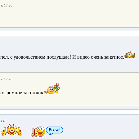
г. 17:20
спел, с удовольствием послушала! И видео очень занятное.
г. 17:20
 огромное за отклик!
13:45