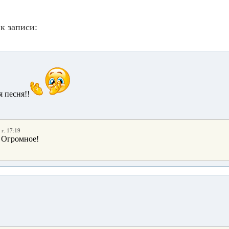
к записи:
 песня!!
г. 17:19
 Огромное!