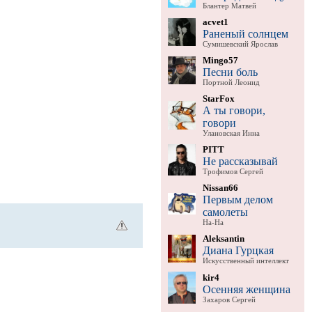
Блантер Матвей
acvet1
Раненый солнцем
Сумишевский Ярослав
Mingo57
Песни боль
Портной Леонид
StarFox
А ты говори,
говори
Улановская Инна
PITT
Не рассказывай
Трофимов Сергей
Nissan66
Первым делом
самолеты
На-На
Aleksantin
Диана Гурцкая
Искусственный интеллект
kir4
Осенняя женщина
Захаров Сергей