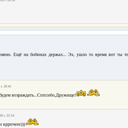
26 г. 20:59
омню. Ещё на бобинах держал... Эх, ушло то время вот ты те
г. 20:41
удем возраждать...Сппсибо,Дружище!
26 г. 22:14
 кррпчеее)))