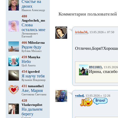
Счастье на
двоих
Иванов Александр
Комментарии пользователей 
480
Angelochek_ms
Слова
остались мне
,
irisha56
13.05.2026 г. 07:50
Литвинкович
Евгений
466
Miloslavna
Рядом буду
Отлично,Боря!!Хорошая
Бублик Михаил
459
Manyka
Небо
Цой Анита
,
8911083
13.05.2026 
Ирина, спасибо
454
igorded
Я научу тебя
Кузьмин Владимир
431
tumantho1
Аве, Мария
Светикова Светлана
,
volod
13.05.2026 г. 12:26
428
Vladavtopilot
На дальнем
берегу
Сармат