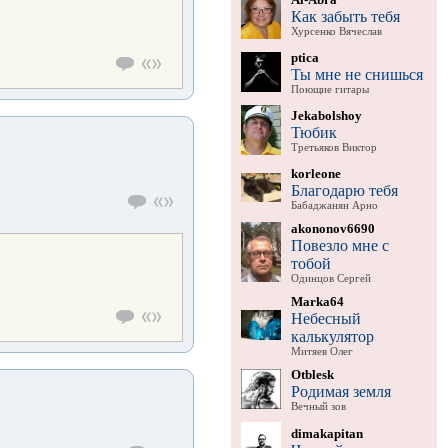
Как забыть тебя
Хурсенко Вячеслав
ptica
Ты мне не снишься
Поющие гитары
Jekabolshoy
Тюбик
Третьяков Виктор
korleone
Благодарю тебя
Бабаджанян Арно
akononov6690
Повезло мне с
тобой
Одинцов Сергей
Marka64
Небесный
калькулятор
Митяев Олег
Otblesk
Родимая земля
Вечный зов
dimakapitan