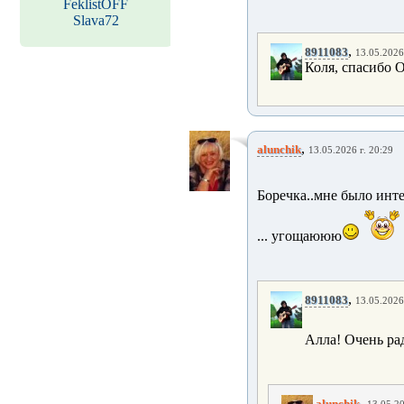
FeklistOFF
Slava72
,
8911083
13.05.2026 
Коля, спасибо 
,
alunchik
13.05.2026 г. 20:29
Боречка..мне было инте
... угощаююю
,
8911083
13.05.2026 
Алла! Очень рад
,
alunchik