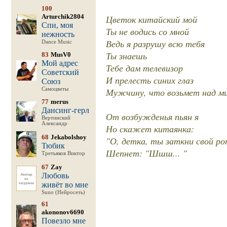
100
Arturchik2804
Цветок китайский мой
Спи, моя
Ты не водись со мной
нежность
Ведь я разрушу всю тебя
Dance Music
Ты знаешь
83
MusV0
Мой адрес
Тебе дам телевизор
Советский
И прелесть синих глаз
Союз
Самоцветы
Мужчину, что возьмет над м
77
merus
Дансинг-герл
От возбужденья пьян я
Вертинский
Александр
Но скажет китаянка:
68
Jekabolshoy
"О, детка, ты заткни свой ро
Тюбик
Шепнет: "Шшш... "
Третьяков Виктор
67
Zay
Любовь
живёт во мне
Suno (Нейросеть)
61
akononov6690
Повезло мне