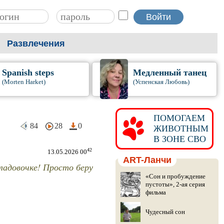
Развлечения
Spanish steps
Медленный танец
(Morten Harket)
(Успенская Любовь)
ПОМОГАЕМ
84
28
0
ЖИВОТНЫМ
В ЗОНЕ СВО
42
13.05.2026 00
ART-Ланчи
ладовочке! Просто беру
«Сон и пробуждение
пустоты», 2-ая серия
фильма
Чудесный сон