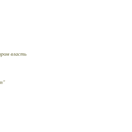
иром власть
т"