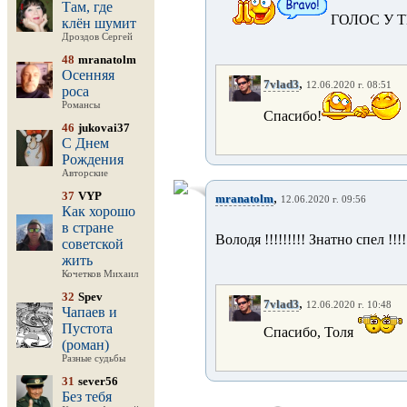
Там, где
ГОЛОС У Т
клён шумит
Дроздов Сергей
48
mranatolm
Осенняя
,
7vlad3
12.06.2020 г. 08:51
роса
Романсы
Спасибо!
46
jukovai37
С Днем
Рождения
Авторские
37
VYP
,
mranatolm
12.06.2020 г. 09:56
Как хорошо
в стране
Володя !!!!!!!!! Знатно спел !!!!
советской
жить
Кочетков Михаил
32
Spev
,
7vlad3
12.06.2020 г. 10:48
Чапаев и
Пустота
Спасибо, Толя
(роман)
Разные судьбы
31
sever56
Без тебя