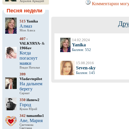
Хоралов Аркадий
Комментарии могут
Песня недели
515
Yanika
Дру
Алмаз
Мон Алиса
407
-
14.02.2024
VALKYRYA-
&
Yanika
1966av
Баллов: 552
Когда
погаснут
маяки
15.08.2016
Seven-sky
Влади Наталья
Баллов: 145
399
Vladavtopilot
На дальнем
берегу
Сармат
350
ifanow2
Город
Кукин Юрий
342
tumantho1
Аве, Мария
Светикова
Светлана