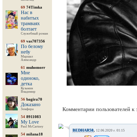
69
74Timka
Нас в
набитых
трамваях
болтает
Служебный роман
69
vas707356
По белому
небу
Маршал
Александр
61
muhomorr
Мне
одиноко,
детка
Кузьмин
Владимир
56
bagira70
Доказано
Комментарии пользователей к 
Земфира
54
8911083
My Love
Paul McCartney
,
BEDHAR58
12.06.2020 г. 01:15
54
milana18