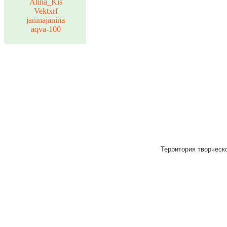
Alina_Kis
Vektxrf
janinajanina
aqva-100
Территория творческо