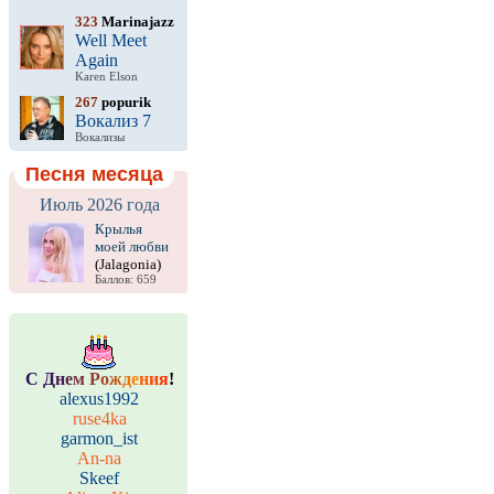
323
Marinajazz
Well Meet
Again
Karen Elson
267
popurik
Вокализ 7
Вокализы
Песня месяца
Июль 2026 года
Крылья
моей любви
(Jalagonia)
Баллов: 659
С
Д
н
е
м
Р
о
ж
д
е
н
и
я
!
alexus1992
ruse4ka
garmon_ist
An-na
Skeef