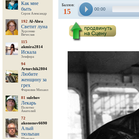
Как мне
Баллов:
быть
00:00
15
Серов Александр
192
Al-Abra
Светит луна
Хурсенко
Вячеслав
115
akmira2814
Искала
Земфира
94
Arturchik2804
Любите
женщину за
грех
Фирюлин Михаил
81
sulehov
Лекарь
Полотно
Анатолий
72
akononov6690
Алый
тюльпан
Шоколад