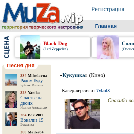
Регистрация
Главная
Black Dog
Солн
(Led Zeppelin)
(Овсие
Песня дня
«
Кукушка
» (Кино)
334
Miloslavna
Рядом буду
Бублик Михаил
Кавер-версия от
7vlad3
328
Yanika
Счастье на
Спасибо вс
двоих
Иванов Александр
264
Boris907
Вокализ 15
Вокализы
200
Marka64