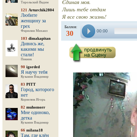
Єдиная моя.
Тирольский Вадим
Лишь тебе отдам
121
Arturchik2804
Любите
Я все свою жизнь!
женщину за
грех
Баллов:
00:00
Фирюлин Михаил
30
103
dimakapitan
Дивись же,
какими мы
стали!
Пикник
90
igorded
Я научу тебя
Кузьмин Владимир
83
PITT
Город, которого
нет
Корнелюк Игорь
82
muhomorr
Мне одиноко,
детка
Кузьмин Владимир
66
milana18
Там, где клён