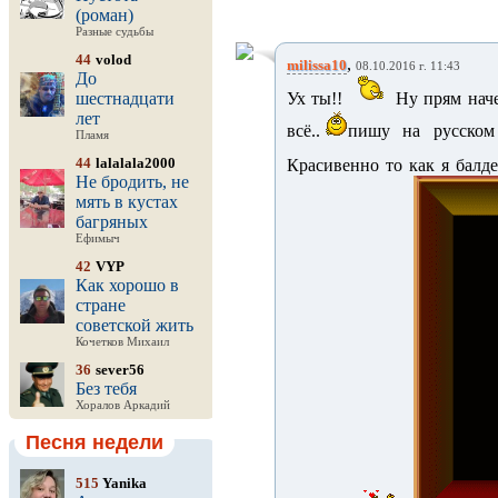
(роман)
Разные судьбы
44
volod
,
milissa10
08.10.2016 г. 11:43
До
шестнадцати
Ух ты!!
Ну прям наче
лет
всё..
пишу на русском
Пламя
44
lalalala2000
Красивенно то как я балд
Не бродить, не
мять в кустах
багряных
Ефимыч
42
VYP
Как хорошо в
стране
советской жить
Кочетков Михаил
36
sever56
Без тебя
Хоралов Аркадий
Песня недели
515
Yanika