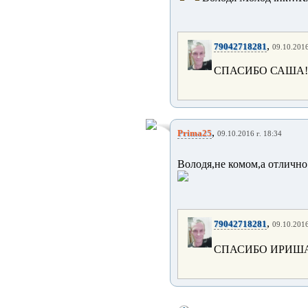
,
79042718281
09.10.2016
СПАСИБО САША!
,
Prima25
09.10.2016 г. 18:34
Володя,не комом,а отлично
,
79042718281
09.10.2016
СПАСИБО ИРИШ