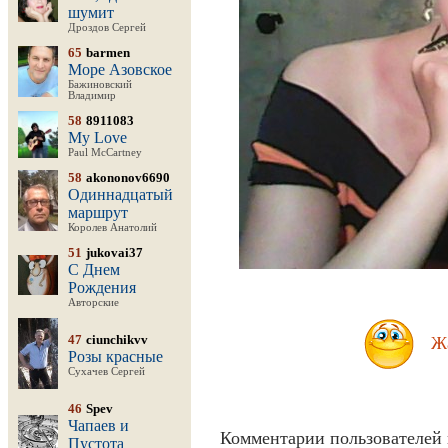
шумит
Дроздов Сергей
65
barmen
Море Азовское
Бажиновский
Владимир
58
8911083
My Love
Paul McCartney
58
akononov6690
Одиннадцатый
маршрут
Королев Анатолий
51
jukovai37
С Днем
Рождения
Авторские
47
ciunchikvv
Ж
Розы красные
Сухачев Сергей
46
Spev
Чапаев и
Комментарии пользователей 
Пустота