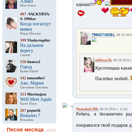
Алмаз
однааа!!!
Мон Алиса
407
-VALKYRYA-
&
1966av
Когда погаснут
маяки
Влади Наталья
,
79042718281
08.10.2016
399
Vladavtopilot
На дальнем
берегу
Сармат
,
milissa10
08.10.2016 г
350
ifanow2
Город
Крсотищааа какая!
Кукин Юрий
342
tumantho1
Пасибки любий..
Аве, Мария
Светикова Светлана
323
Marinajazz
Well Meet Again
Karen Elson
,
NatashaLi09
08.10.2016 г. 11:45
267
popurik
Ребята, я бесконечно ра
Вокализ 7
Вокализы
понравился твой подарок д
Песня месяца