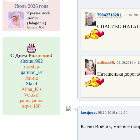
Июль 2026 года
Крылья моей
,
79042718281
08.10.2016
любви
(Jalagonia)
СПАСИБО НАТАШ
Баллов: 659
С
Д
н
е
м
Р
о
ж
д
е
н
и
я
!
alexus1992
,
milissa10
08.10.2016 г. 1
ruse4ka
garmon_ist
Наташенька дорогая
An-na
Skeef
Alina_Kis
Vektxrf
janinajanina
aqva-100
,
kostjnov
08.10.2016 г. 11:50
Клёво Вовчик, мне всё пон