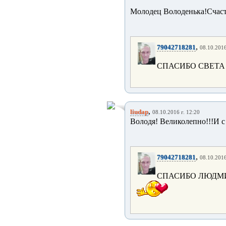
Молодец Володенька!Счаст
,
79042718281
08.10.2016
СПАСИБО СВЕТА
,
liudap
08.10.2016 г. 12:20
Володя! Великолепно!!!И с
,
79042718281
08.10.2016
СПАСИБО ЛЮДМИ