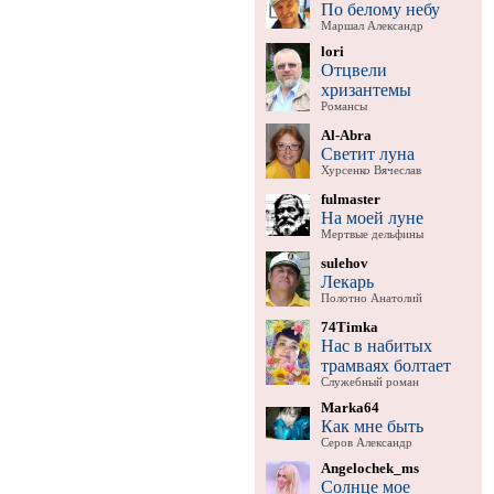
По белому небу
Маршал Александр
lori
Отцвели
хризантемы
Романсы
Al-Abra
Светит луна
Хурсенко Вячеслав
fulmaster
На моей луне
Мертвые дельфины
sulehov
Лекарь
Полотно Анатолий
74Timka
Нас в набитых
трамваях болтает
Служебный роман
Marka64
Как мне быть
Серов Александр
Angelochek_ms
Солнце мое