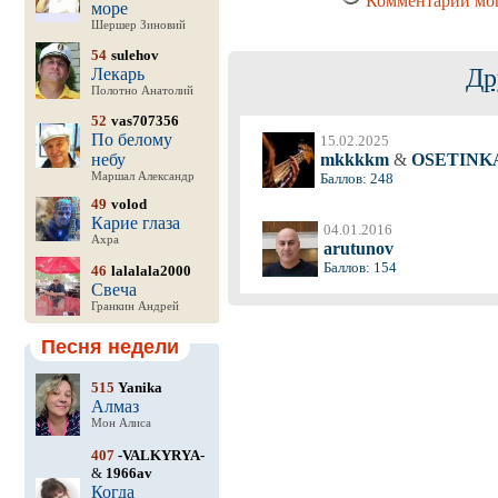
Комментарии мог
море
Шершер Зиновий
54
sulehov
Др
Лекарь
Полотно Анатолий
52
vas707356
По белому
15.02.2025
небу
mkkkkm
&
OSETINK
Маршал Александр
Баллов: 248
49
volod
Карие глаза
04.01.2016
Ахра
arutunov
Баллов: 154
46
lalalala2000
Свеча
Гранкин Андрей
Песня недели
515
Yanika
Алмаз
Мон Алиса
407
-VALKYRYA-
&
1966av
Когда