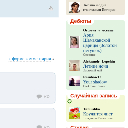
Тысяча и одна
счастливая История
Дебюты
Ostrova_v_oceane
Ария
Шамаханской
царицы (Золотой
петушок)
Оперные
к форме комментария
↓
Aleksandr_Lepehin
Летние ночи
Ласковый май
Rainbow12
Your shadow
Dark Soul Blues
Случайная запись
Taniushka
Кружится лист
Толкунова Валентина
Студия