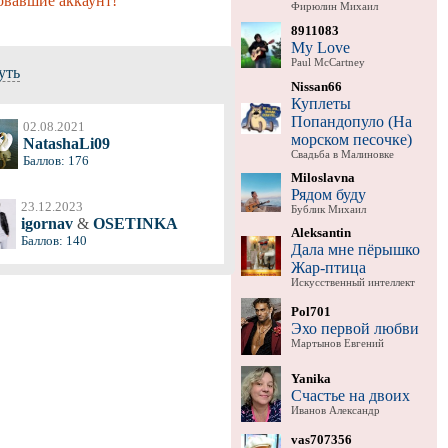
овавшие аккаунт!
Фирюлин Михаил
8911083
My Love
Paul McCartney
уть
Nissan66
Куплеты
Попандопуло (На
02.08.2021
морском песочке)
NatashaLi09
Свадьба в Малиновке
Баллов: 176
Miloslavna
Рядом буду
23.12.2023
Бублик Михаил
igornav
&
OSETINKA
Aleksantin
Баллов: 140
Дала мне пёрышко
Жар-птица
Искусственный интеллект
Pol701
Эхо первой любви
Мартынов Евгений
Yanika
Счастье на двоих
Иванов Александр
vas707356