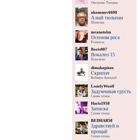
Овсиенко Татьяна
akononov6690
Алый тюльпан
Шоколад
mranatolm
Осенняя роса
Романсы
Boris907
Вокализ 15
Вокализы
dimakapitan
Скрипач
Кобяков Аркадий
LonelyWoolf
Задумчивая грусть
Синяя птица
Haris1958
Записка
Синяя птица
BEDHAR58
Здравствуй и
прощай
Синяя птица