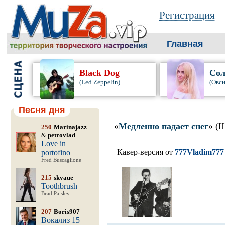
Регистрация
Главная
Black Dog
Сол
(Led Zeppelin)
(Овси
Песня дня
«
Медленно падает снег
» (
250
Marinajazz
&
petrovlad
Love in
Кавер-версия от
777Vladim777
portofino
Fred Buscaglione
215
skvaue
Toothbrush
Brad Paisley
207
Boris907
Вокализ 15