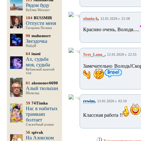
Рядом буду
Бублик Михаил
104
RUSSMIR
,
olunia-k
12.01.2020 г. 21:58
Отпусти меня
Гагарина Полина
Красиво очень, Володя.....
90
muhomorr
Звездочка
НайдИ
64
inani
,
Svet_Lana_
12.01.2020 г. 22:55
Ах, судьба
моя, судьба
Замечательно Володь!Скор
Кубанский казачий
хор
61
akononov6690
Алый тюльпан
Шоколад
,
rewins
13.01.2020 г. 02:10
59
74Timka
Нас в набитых
трамваях
Классная работа !!
болтает
Служебный роман
56
spivak
На Азовском