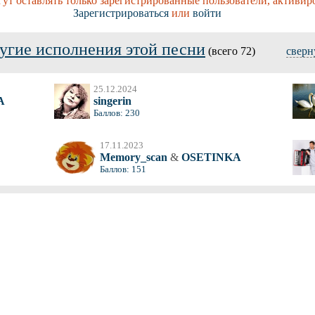
ут оставлять только зарегистрированные пользователи, активир
Зарегистрироваться
или
войти
угие исполнения этой песни
(всего 72)
сверн
25.12.2024
A
singerin
Баллов: 230
17.11.2023
Memory_scan
&
OSETINKA
Баллов: 151