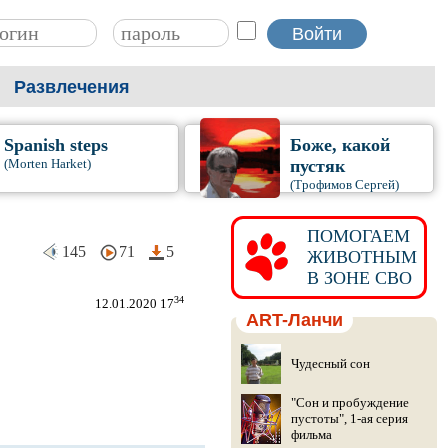
Развлечения
Spanish steps
Боже, какой
(Morten Harket)
пустяк
(Трофимов Сергей)
ПОМОГАЕМ
145
71
5
ЖИВОТНЫМ
В ЗОНЕ СВО
34
12.01.2020 17
ART-Ланчи
Чудесный сон
"Сон и пробуждение
пустоты", 1-ая серия
фильма