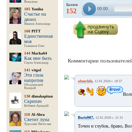
Вокализы
Баллов:
00:00
185
Yanika
152
Счастье на
двоих
Иванов Александр
168
PITT
Единственная
моя
Газманов Олег
144
Marka64
Как мне быть
Комментарии пользователей
Серов Александр
141
vitgol
Эти глаза
напротив
,
alunchik
12.01.2020 г. 18:37
Ободзинский
Валерий
Вол
130
dimakapitan
Скрипач
Кобяков Аркадий
118
Al-Abra
,
Boris907
12.01.2020 г. 21:31
Светит луна
Хурсенко Вячеслав
Точен и глубок, браво, Во
115
Miloslavna