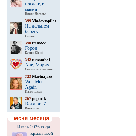
погаснут
маяки
Влади Наталья
399
Vladavtopilot
На дальнем
берегу
Сармат
350
ifanow2
Город
Кукин Юрий
342
tumantho1
Аве, Мария
Светикова Светлана
323
Marinajazz
Well Meet
Again
Karen Elson
267
popurik
Вокализ 7
Вокализы
Песня месяца
Июль 2026 года
Крылья моей