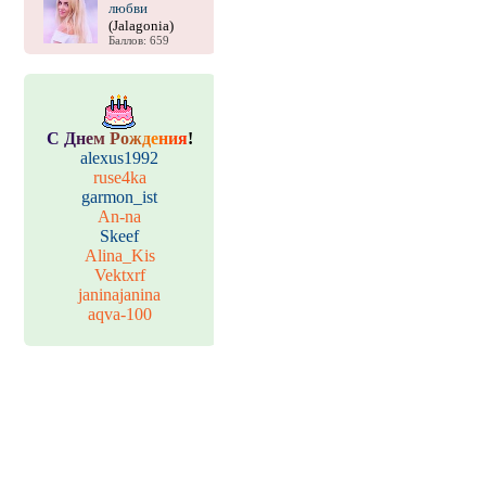
любви
(Jalagonia)
Баллов: 659
С
Д
н
е
м
Р
о
ж
д
е
н
и
я
!
alexus1992
ruse4ka
garmon_ist
An-na
Skeef
Alina_Kis
Vektxrf
janinajanina
aqva-100