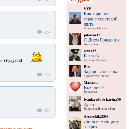
VYP
Как хорошо в
стране советской
жить
Кочетков Михаил
jukovai37
С Днем Рождения
Авторские
sever56
Без тебя
я сбудутся!
Хоралов Аркадий
Biss
Задорная песенка
Здравствуй, песня
Manama
Вокализ 9
Вокализы
ivanka-nik
&
karina59
Арго
Волшебный микрофон
Arturchik2804
Любите женщину
за грех