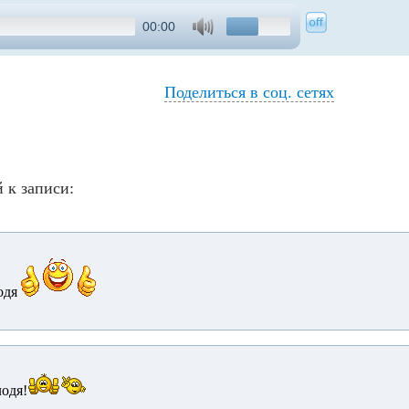
00:00
Поделиться в соц. сетях
 к записи:
одя
лодя!