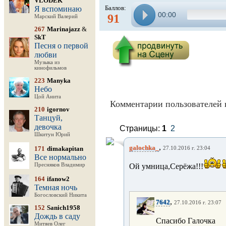
VLODEK
Баллов:
Я вспоминаю
00:00
91
Марский Валерий
267
Marinajazz
&
SkT
Песня о первой
любви
Музыка из
кинофильмов
223
Manyka
Небо
Цой Анита
Комментарии пользователей 
210
igornov
Танцуй,
девочка
Страницы:
1
2
Шкитун Юрий
,
galochka_
171
dimakapitan
27.10.2016 г. 23:04
Все нормально
Пресняков Владимир
Ой умница,Серёжа!!!
164
ifanow2
Темная ночь
Богословский Никита
,
7642
27.10.2016 г. 23:07
152
Sanich1958
Дождь в саду
Спасибо Галочка
Митяев Олег