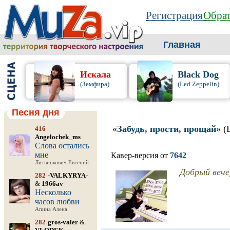
Регистрация
Обрат
Главная
Искала
Black Dog
(Земфира)
(Led Zeppelin)
Песня дня
«
Забудь, прости, прощай
» (
416
Angelochek_ms
Слова остались
мне
Кавер-версия от
7642
Литвинкович Евгений
Добрый вече
282
-VALKYRYA-
&
1966av
Несколько
часов любви
Апина Алена
282
gros-valer
&