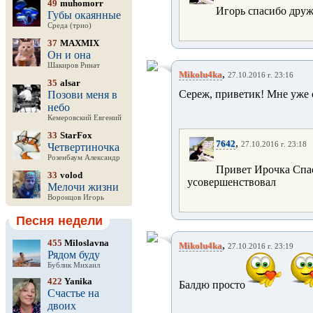
49
muhomorr
Игорь спасибо др
Губы окаянные
Среда (трио)
37
MAXMIX
Он и она
Шакиров Ринат
,
Mikolu4ka
27.10.2016 г. 23:16
35
alsar
Сереж, приветик! Мне уже 
Позови меня в
небо
Кемеровский Евгений
33
StarFox
,
7642
27.10.2016 г. 23:18
Четвертиночка
Розенбаум Александр
Привет Ирочка Сп
33
volod
усовершенствовал
Мелочи жизни
Воронцов Игорь
Песня недели
455
Miloslavna
,
Mikolu4ka
27.10.2016 г. 23:19
Рядом буду
Бублик Михаил
422
Yanika
Балдю просто
Счастье на
двоих