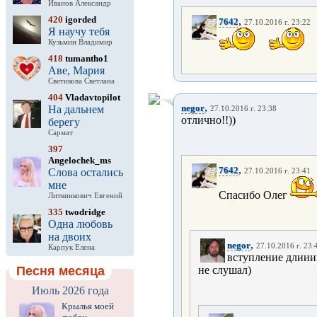
Иванов Александр
420
igorded
,
7642
27.10.2016 г. 23:22
Я научу тебя
Кузьмин Владимир
418
tumantho1
Аве, Мария
Светикова Светлана
404
Vladavtopilot
,
negor
На дальнем
27.10.2016 г. 23:38
отлично!!))
берегу
Сармат
397
Angelochek_ms
,
7642
Слова остались
27.10.2016 г. 23:41
мне
Спасибо Олег
Литвинкович Евгений
335
twodridge
Одна любовь
на двоих
,
negor
27.10.2016 г. 23:
Карпук Елена
вступление длииин
Песня месяца
не слушал)
Июль 2026 года
Крылья моей