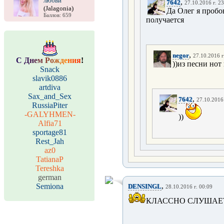
любви
,
7642
27.10.2016 г. 2
(Jalagonia)
Да Олег я пробов
Баллов: 659
получается
,
negor
27.10.2016 г
С
Д
н
е
м
Р
о
ж
д
е
н
и
я
!
))из песни нот
Snack
slavik0886
artdiva
Sax_and_Sex
,
7642
27.10.2016 
RussiaPiter
-GALYHMEN-
))
Alfia71
sportage81
Rest_Jah
az0
TatianaP
Tereshka
german
,
Semiona
DENSINGL
28.10.2016 г. 00:09
КЛАССНО СЛУШАЕТ