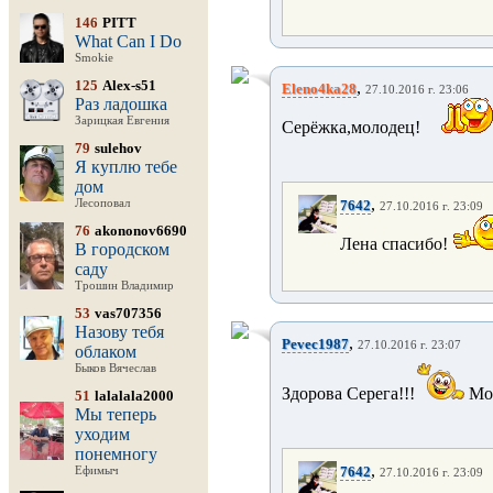
146
PITT
What Can I Do
Smokie
125
Alex-s51
,
Eleno4ka28
27.10.2016 г. 23:06
Раз ладошка
Зарицкая Евгения
Серёжка,молодец!
79
sulehov
Я куплю тебе
дом
,
Лесоповал
7642
27.10.2016 г. 23:09
76
akononov6690
Лена спасибо!
В городском
саду
Трошин Владимир
53
vas707356
Назову тебя
,
Pevec1987
27.10.2016 г. 23:07
облаком
Быков Вячеслав
Здорова Серега!!!
Мол
51
lalalala2000
Мы теперь
уходим
понемногу
,
7642
Ефимыч
27.10.2016 г. 23:09