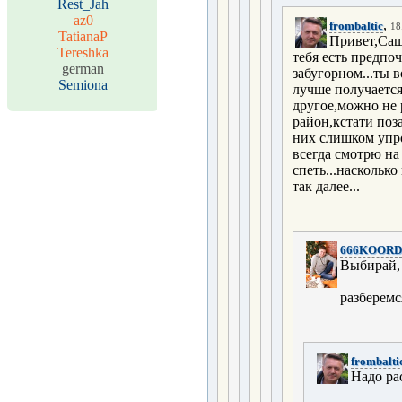
Rest_Jah
az0
,
frombaltic
18
TatianaP
Привет,Саш
Tereshka
тебя есть предпо
german
забугорном...ты 
Semiona
лучше получается
другое,можно не р
район,кстати поз
них слишком упро
всегда смотрю на
спеть...насколько
так далее...
666KOORD
Выбирай, 
разберемся
frombalti
Надо ра