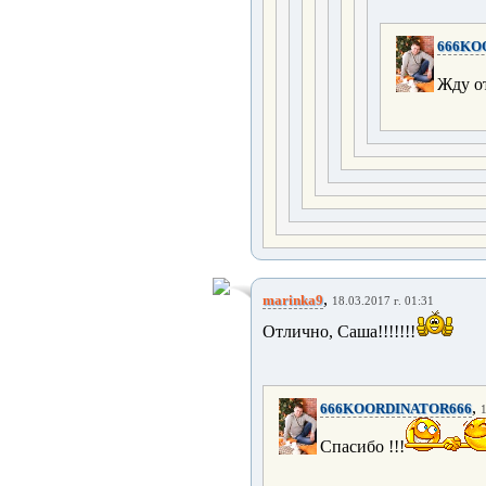
666KO
Жду от
,
marinka9
18.03.2017 г. 01:31
Отлично, Саша!!!!!!!
,
666KOORDINATOR666
1
Спасибо !!!