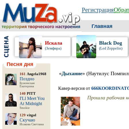
Регистрация
Обрат
Главная
Искала
Black Dog
(Земфира)
(Led Zeppelin)
Песня дня
«
Дыхание
» (Наутилус Помпил
161
Angela1968
Поздно
Бужинская
Екатерина
Кавер-версия от
666KOORDINAT
140
PITT
Прошла рабочая не
I'Ll Meet You
At Midnight
Smokie
129
vitgol
Скучаю
Исакова Светлана