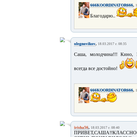
,
666KOORDINATOR666
1
Благодарю..
,
olegnovikov
18.03.2017 г. 08:35
Саша, молодчина!!! Кино, Н
всегда все достойно!
,
666KOORDINATOR666
1
,
irisha56
18.03.2017 г. 08:40
ПРИВЕТ,САША!!КЛАССНО 