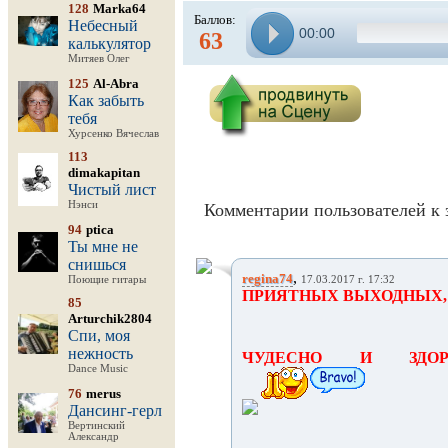
128
Marka64
Баллов:
Небесный
00:00
63
калькулятор
Митяев Олег
125
Al-Abra
Как забыть
тебя
Хурсенко Вячеслав
113
dimakapitan
Чистый лист
Нэнси
Комментарии пользователей к 
94
ptica
Ты мне не
снишься
,
regina74
Поющие гитары
17.03.2017 г. 17:32
ПРИЯТНЫХ ВЫХОДНЫХ,
85
Arturchik2804
Спи, моя
нежность
ЧУДЕСНО И ЗДОР
Dance Music
76
merus
Дансинг-герл
Вертинский
Александр