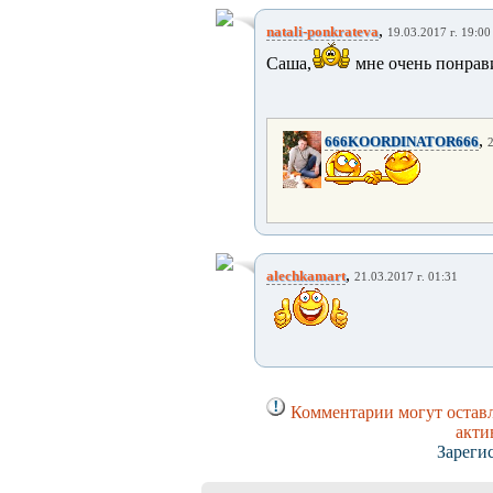
,
natali-ponkrateva
19.03.2017 г. 19:00
Саша,
мне очень понрав
,
666KOORDINATOR666
2
,
alechkamart
21.03.2017 г. 01:31
Комментарии могут оставл
акти
Зареги