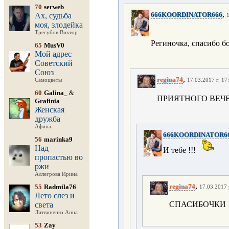
70
serweb
,
666KOORDINATOR666
Ах, судьба
1
моя, злодейка
Трегубов Виктор
Региночка, спасибо б
65
MusV0
Мой адрес
Советский
Союз
,
regina74
Самоцветы
17.03.2017 г. 17
60
Galina_
&
ПРИЯТНОГО ВЕЧЕ
Grafinia
Женская
дружба
Афина
666KOORDINATOR6
56
marinka9
Над
И тебе !!!
пропастью во
ржи
Аллегрова Ирина
,
regina74
55
Radmila76
17.03.2017 
Лето слез и
СПАСИБОЧКИ
света
Литвиненко Анна
53
Zay