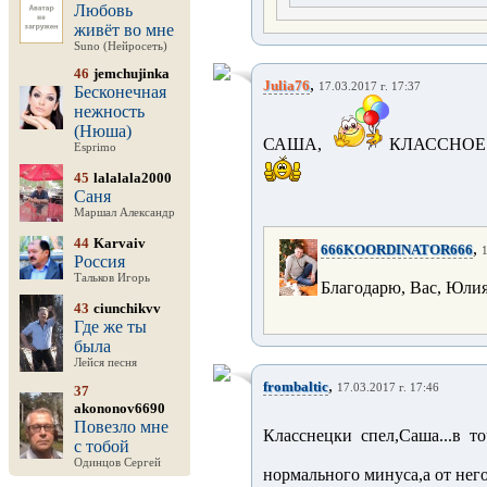
Любовь
живёт во мне
Suno (Нейросеть)
46
jemchujinka
,
Julia76
17.03.2017 г. 17:37
Бесконечная
нежность
(Нюша)
САША,
КЛАССНОЕ
Esprimo
45
lalalala2000
Саня
Маршал Александр
44
Karvaiv
,
666KOORDINATOR666
1
Россия
Тальков Игорь
Благодарю, Вас, Юлия
43
ciunchikvv
Где же ты
была
Лейся песня
,
frombaltic
17.03.2017 г. 17:46
37
akononov6690
Повезло мне
Класснецки спел,Саша...в т
с тобой
Одинцов Сергей
нормального минуса,а от него