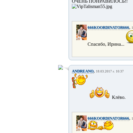
ОЧЕНЬ ПОНРАВИЛОСЬ!!
,
666KOORDINATOR666
1
Спасибо, Ирина...
,
ANDREANO
18.03.2017 г. 10:37
Клёво.
,
666KOORDINATOR666
1