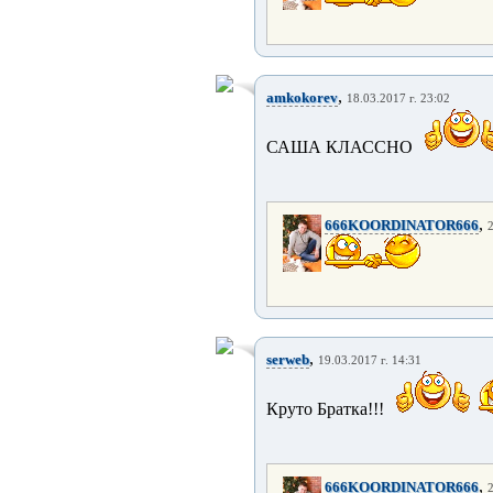
,
amkokorev
18.03.2017 г. 23:02
САША КЛАССНО
,
666KOORDINATOR666
2
,
serweb
19.03.2017 г. 14:31
Круто Братка!!!
,
666KOORDINATOR666
2