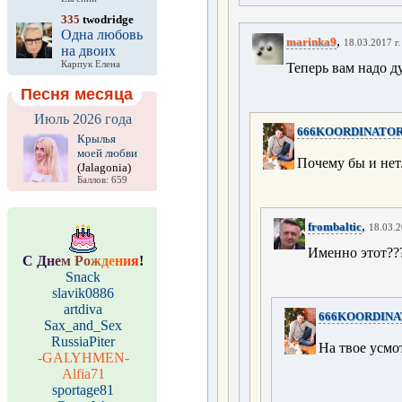
335
twodridge
Одна любовь
,
marinka9
18.03.2017 г.
на двоих
Карпук Елена
Теперь вам надо ду
Песня месяца
Июль 2026 года
666KOORDINATOR
Крылья
моей любви
Почему бы и нет.
(Jalagonia)
Баллов: 659
,
frombaltic
18.03.2
Именно этот??
С
Д
н
е
м
Р
о
ж
д
е
н
и
я
!
Snack
slavik0886
artdiva
666KOORDINA
Sax_and_Sex
RussiaPiter
На твое усмо
-GALYHMEN-
Alfia71
sportage81