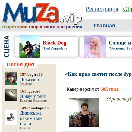
Регистрация
Обр
Главная
Black Dog
Солнце м
(Led Zeppelin)
(Овсиенко Та
Песня дня
«
Как ярко светит после бур
187
bagira70
Доказано
Земфира
Кавер-версия от
60Evulez
161
igorded
Я научу тебя
Здравствуйт
Кузьмин Владимир
149
dimakapitan
Дивись же,
какими мы
стали!
Пикник