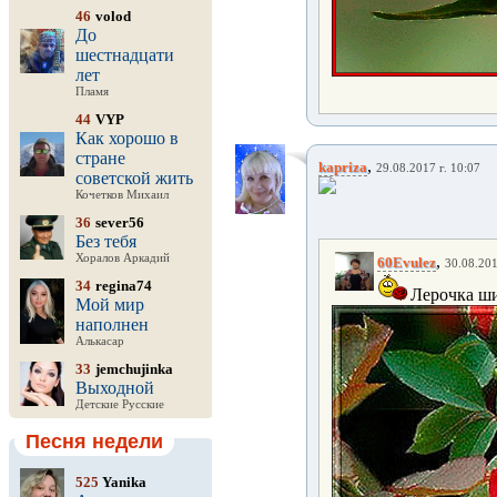
46
volod
До
шестнадцати
лет
Пламя
44
VYP
Как хорошо в
стране
,
kapriza
29.08.2017 г. 10:07
советской жить
Кочетков Михаил
36
sever56
Без тебя
Хоралов Аркадий
,
60Evulez
30.08.201
34
regina74
Лерочка ши
Мой мир
наполнен
Алькасар
33
jemchujinka
Выходной
Детские Русские
Песня недели
525
Yanika