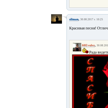
,
silman
30.08.2017 г. 10:25
Красивая песня! Отлич
,
60Evulez
30.08.201
Рада видеть 