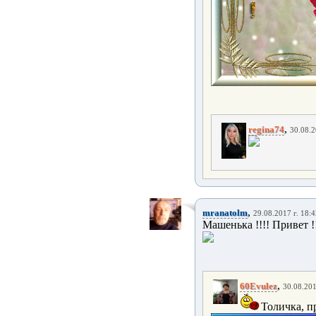
,
regina74
30.08.2
,
mranatolm
29.08.2017 г. 18:
Машенька !!!! Привет !
,
60Evulez
30.08.201
Толичка, пр