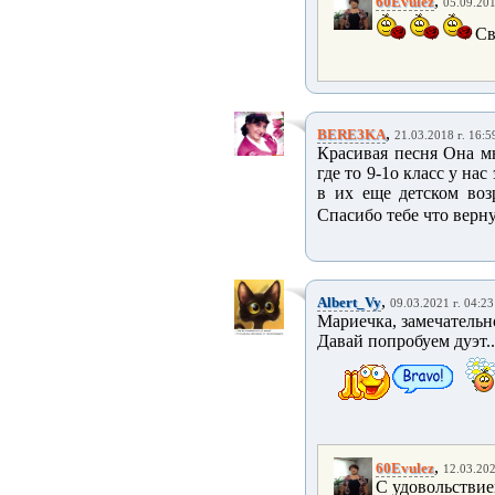
,
60Evulez
05.09.201
Св
,
BERE3KA
21.03.2018 г. 16:5
Красивая песня Она м
где то 9-1о класс у нас
в их еще детском воз
Спасибо тебе что верн
,
Albert_Vy
09.03.2021 г. 04:23
Мариечка, замечательн
Давай попробуем дуэт..
,
60Evulez
12.03.202
С удовольствием,