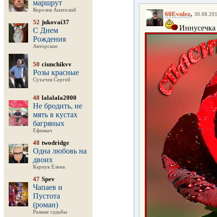
маршрут
Королев Анатолий
,
60Evulez
30.08.201
52
jukovai37
Иннусечка
С Днем
Рождения
Авторские
50
ciunchikvv
Розы красные
Сухачев Сергей
48
lalalala2000
Не бродить, не
мять в кустах
багряных
Ефимыч
48
twodridge
Одна любовь на
двоих
Карпук Елена
47
Spev
Чапаев и
Пустота
(роман)
Разные судьбы