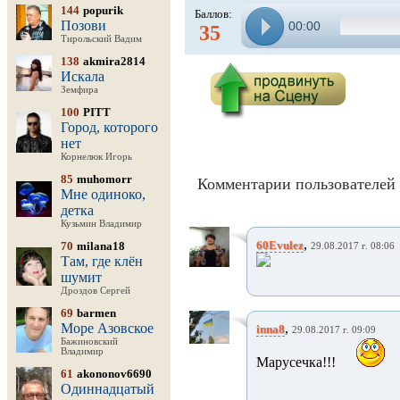
144
popurik
Баллов:
Позови
00:00
35
Тирольский Вадим
138
akmira2814
Искала
Земфира
100
PITT
Город, которого
нет
Корнелюк Игорь
85
muhomorr
Комментарии пользователей 
Мне одиноко,
детка
Кузьмин Владимир
,
60Evulez
70
milana18
29.08.2017 г. 08:06
Там, где клён
шумит
Дроздов Сергей
69
barmen
Море Азовское
,
inna8
29.08.2017 г. 09:09
Бажиновский
Владимир
Марусечка!!!
61
akononov6690
Одиннадцатый