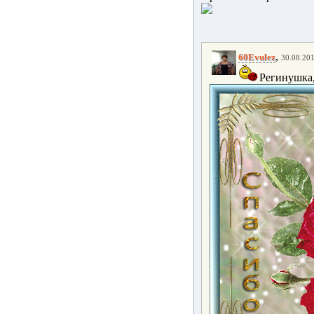
,
60Evulez
30.08.201
Регинушка,