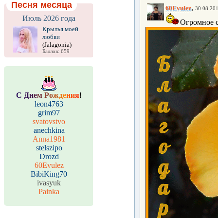
Песня месяца
,
60Evulez
30.08.201
Июль 2026 года
Огромное сп
Крылья моей
любви
(Jalagonia)
Баллов: 659
С
Д
н
е
м
Р
о
ж
д
е
н
и
я
!
leon4763
grim97
svatovstvo
anechkina
Anna1981
stelszipo
Drozd
60Evulez
BibiKing70
ivasyuk
Painka