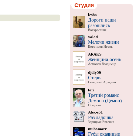
Студия
lesha
Дороги наши
разошлись
Воскресение
volod
Мелочи жизни
Воронцов Игорь
ARAKS
Женщина-осень
Асмолов Владимир
djdfy56
Стерва
Северный Аркадий
lori
Третий романс
Демона (Демон)
Оперные
Alex-s51
Раз ладошка
Зарицкая Евгения
muhomorr
Губы окаянные