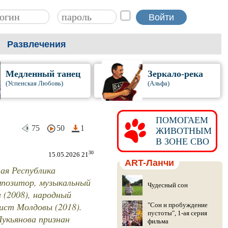
Развлечения
Медленный танец
Зеркало-река
(Успенская Любовь)
(Альфа)
ПОМОГАЕМ
75
50
1
ЖИВОТНЫМ
В ЗОНЕ СВО
30
15.05.2026 21
ART-Ланчи
ная Республика
омпозитор, музыкальный
Чудесный сон
 (2008), народный
ист Молдовы (2018).
"Сон и пробуждение
пустоты", 1-ая серия
Лукьянова признан
фильма