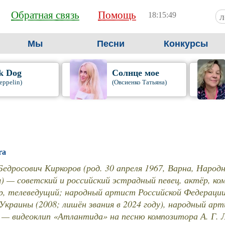
Обратная связь
Помощь
18:15:50
Мы
Песни
Конкурсы
k Dog
Солнце мое
eppelin)
(Овсиенко Татьяна)
ra
едросович Киркоров (род. 30 апреля 1967, Варна, Народ
) — советский и российский эстрадный певец, актёр, к
р, телеведущий; народный артист Российской Федерации
краины (2008; лишён звания в 2024 году), народный арт
 — видеоклип «Атлантида» на песню композитора А. Г. 