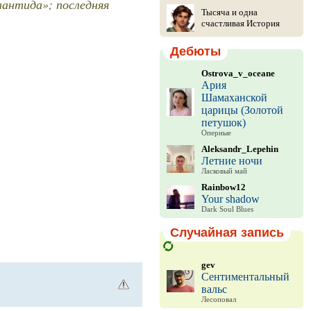
лантида»; последняя
Тысяча и одна
счастливая История
Дебюты
Ostrova_v_oceane
Ария
Шамаханской
царицы (Золотой
петушок)
Оперные
Aleksandr_Lepehin
Летние ночи
Ласковый май
Rainbow12
Your shadow
Dark Soul Blues
Случайная запись
gev
Сентиментальный
вальс
Лесоповал