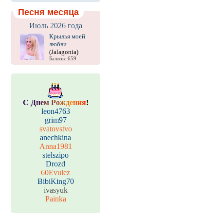
Песня месяца
Июль 2026 года
Крылья моей
любви
(Jalagonia)
Баллов: 659
С
Д
н
е
м
Р
о
ж
д
е
н
и
я
!
leon4763
grim97
svatovstvo
anechkina
Anna1981
stelszipo
Drozd
60Evulez
BibiKing70
ivasyuk
Painka