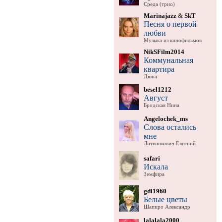
Среда (трио)
Marinajazz
&
SkT
Песня о первой
любви
Музыка из кинофильмов
NikSFilm2014
Коммунальная
квартира
Дюна
besel1212
Август
Бродская Нина
Angelochek_ms
Слова остались
мне
Литвинкович Евгений
safari
Искала
Земфира
gdi1960
Белые цветы
Шапиро Александр
lalalala2000