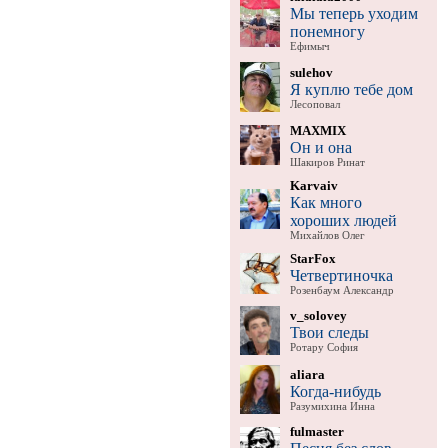
Мы теперь уходим
понемногу
Ефимыч
sulehov
Я куплю тебе дом
Лесоповал
MAXMIX
Он и она
Шакиров Ринат
Karvaiv
Как много
хороших людей
Михайлов Олег
StarFox
Четвертиночка
Розенбаум Александр
v_solovey
Твои следы
Ротару София
aliara
Когда-нибудь
Разумихина Инна
fulmaster