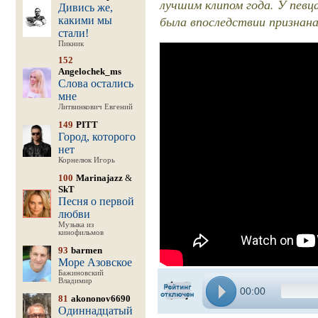
лучшим клипом года. У певц
Дивись же,
была впоследствии признана
какими мы
стали!
Пикник
152
Angelochek_ms
Слова остались
мне
Литвинкович Евгений
149
PITT
Город, которого
нет
Корнелюк Игорь
100
Marinajazz
&
SkT
Песня о первой
любви
Музыка из
кинофильмов
93
barmen
Море Азовское
Бажиновский
Владимир
00:00
81
akononov6690
Одиннадцатый