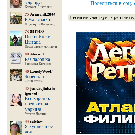
маршрут
Поделиться в соц. 
Королев Анатолий
75
Arturchik2804
Песня не участвует в рейтинге,
Южная мечта
Ждамиров Владимир
73
8911083
Песня Яшки
Цыгана
Неуловимые мстители
48
Alex-s51
Раз ладошка
Зарицкая Евгения
46
LonelyWoolf
Знаешь ты
Синяя птица
45
jemchujinka
&
igorvol
Все хорошо,
прекрасная
маркиза
Утесов Леонид
44
sulehov
Я куплю тебе
дом