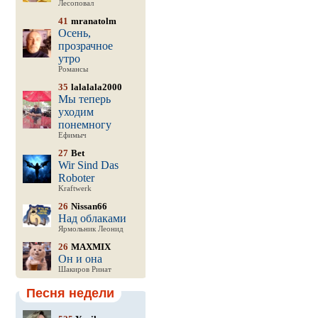
Лесоповал
41
mranatolm
Осень,
прозрачное
утро
Романсы
35
lalalala2000
Мы теперь
уходим
понемногу
Ефимыч
27
Bet
Wir Sind Das
Roboter
Kraftwerk
26
Nissan66
Над облаками
Ярмольник Леонид
26
MAXMIX
Он и она
Шакиров Ринат
Песня недели