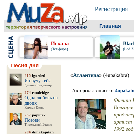
Регистрация
Главная
Искала
Blac
(Земфира)
(Led Z
Песня дня
«
Атлантида
» (4upakabra)
415
igorded
Я научу тебя
Кузьмин Владимир
Авторская запись от
4upakab
274
twodridge
Одна любовь на
Филипп Б
двоих
Болгария
Карпук Елена
продюсе
257
popurik
Позови
артист У
Тирольский Вадим
1992 год
204
dimakapitan