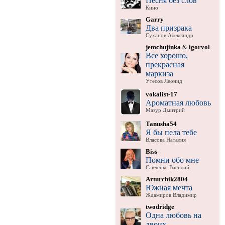
Песня без слов
Кино
Garry
Два призрака
Суханов Александр
jemchujinka
&
igorvol
Все хорошо,
прекрасная
маркиза
Утесов Леонид
vokalist-17
Ароматная любовь
Мазур Дмитрий
Tanusha54
Я бы пела тебе
Власова Наталия
Biss
Помни обо мне
Савченко Василий
Arturchik2804
Южная мечта
Ждамиров Владимир
twodridge
Одна любовь на
двоих