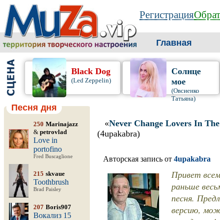
Регистрация
Обрат
Главная
Black Dog
Солнце
(Led Zeppelin)
мое
(Овсиенко
Татьяна)
Песня дня
«
Never Change Lovers In The
250
Marinajazz
&
petrovlad
(4upakabra)
Love in
portofino
Fred Buscaglione
Авторская запись от
4upakabra
Привет всем
215
skvaue
Toothbrush
раньше весь
Brad Paisley
песня. Пре
207
Boris907
версию, мож
Вокализ 15