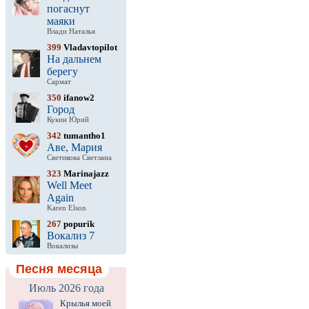
погаснут
маяки
Влади Наталья
399
Vladavtopilot
На дальнем
берегу
Сармат
350
ifanow2
Город
Кукин Юрий
342
tumantho1
Аве, Мария
Светикова Светлана
323
Marinajazz
Well Meet
Again
Karen Elson
267
popurik
Вокализ 7
Вокализы
Песня месяца
Июль 2026 года
Крылья моей