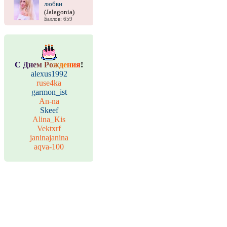
любви
(Jalagonia)
Баллов: 659
С
Д
н
е
м
Р
о
ж
д
е
н
и
я
!
alexus1992
ruse4ka
garmon_ist
An-na
Skeef
Alina_Kis
Vektxrf
janinajanina
aqva-100