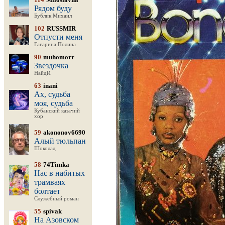
Рядом буду
Бублик Михаил
102
RUSSMIR
Отпусти меня
Гагарина Полина
90
muhomorr
Звездочка
НайдИ
63
inani
Ах, судьба
моя, судьба
Кубанский казачий
хор
59
akononov6690
Алый тюльпан
Шоколад
58
74Timka
Нас в набитых
трамваях
болтает
Служебный роман
55
spivak
На Азовском