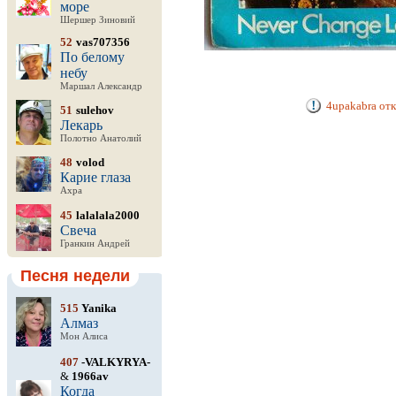
море
Шершер Зиновий
52
vas707356
По белому
небу
Маршал Александр
4upakabra от
51
sulehov
Лекарь
Полотно Анатолий
48
volod
Карие глаза
Ахра
45
lalalala2000
Свеча
Гранкин Андрей
Песня недели
515
Yanika
Алмаз
Мон Алиса
407
-VALKYRYA-
&
1966av
Когда