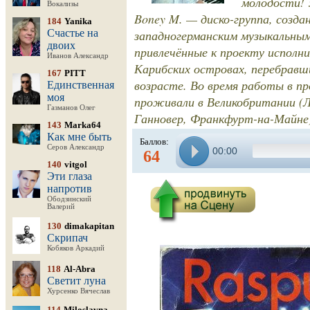
молодости! 
Вокализы
Boney M. — диско-группа, созда
184
Yanika
Счастье на
западногерманским музыкальны
двоих
привлечённые к проекту исполни
Иванов Александр
Карибских островах, перебравш
167
PITT
возрасте. Во время работы в п
Единственная
моя
проживали в Великобритании (Л
Газманов Олег
Ганновер, Франкфурт-на-Майне
143
Marka64
Как мне быть
Баллов:
Серов Александр
00:00
64
140
vitgol
Эти глаза
напротив
Ободзинский
Валерий
130
dimakapitan
Скрипач
Кобяков Аркадий
118
Al-Abra
Светит луна
Хурсенко Вячеслав
114
Miloslavna